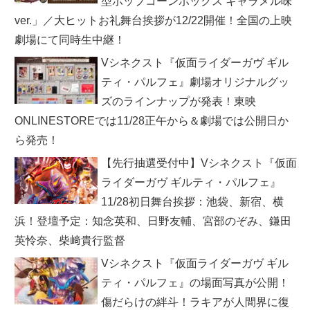
型ポップコーンボックス キャラメル味
ver.」／大ヒットお礼舞台挨拶が12/22開催！全国の上映
劇場にて同時生中継！
Vシネクスト『仮面ライダーガヴ ギル
ティ・パルフェ』劇場オリジナルグッ
ズのラインナップが発表！東映
ONLINESTOREでは11/28正午から＆劇場では公開日か
ら発売！
【先行抽選受付中】Vシネクスト『仮面
ライダーガヴ ギルティ・パルフェ』
11/28初日舞台挨拶：池袋、新宿、横
浜！登壇予定：知念英和、日野友輔、宮部のぞみ、鎌田
英怜奈、柴﨑貴行監督
Vシネクスト『仮面ライダーガヴ ギル
ティ・パルフェ』の場面写真が公開！
傷だらけの絆斗！ラキアが人間界に復