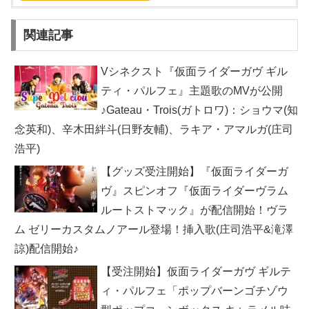
関連記事
Vシネクスト『仮面ライダーガヴ ギル
ティ・パルフェ』主題歌のMVが公開
♪Gateau・Trois(ガトロワ)：ショウマ(知
念英和)、辛木田絆斗(日野友輔)、ラキア・アマルガ(庄司
浩平)
【グッズ受注開始】『仮面ライダーガ
ヴ』スピンオフ『仮面ライダーヴラム
ルートストマック』が配信開始！ヴラ
ム ゼリーカスタムノアール登場！挿入歌(庄司浩平&滝澤
諒)配信開始♪
【受注開始】仮面ライダーガヴ ギルテ
ィ・パルフェ「ポップバーンゴチゾウ