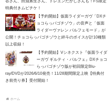
谷さん、田淵累生さん、トレエンたかしさんも！FS限定
特典付きムビチケ！
【予約開始】仮面ライダーガヴ「DXチ
ョコらっパゴチゾウ」の音声と「仮面
ライダーヴァレン パルフェモード」が
公開！チョコらっパゴチゾウと絆斗のボイスが計10種類
以上収録！
【予約開始】Vシネクスト『仮面ライダ
ーガヴ ギルティ・パルフェ』DXチョコ
らっパゴチゾウ版が初回限定Blu-
ray/DVDが2026/6/10発売！11/28期間限定上映【特典付
き前売り券】受付開始！
ホーム