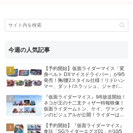
今週の人気記事
【予約開始】仮面ライダーマイス「変
身ベルト DXマイスドライバー」が9/5
発売！胸/腰2スタイル仕様！リド/ハン
マー、ダット/スラッシュ、ジャオ/バ
イト、ケイ/ショットボーンバックル
『仮面ライダーマイス』9/6放送開始！
も！
ネコが王の十二支ティザー特報映像！
仮面ライダームトン、ケイ、ヴァンケ
ンのビジュアルが公開！ライダーは子
丑寅卯辰巳午未申酉戌亥猫猫の14人⁉
【予約開始】『仮面ライダーマイス』
食玩「SGライダーエグズ01」が10/5