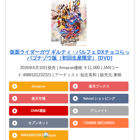
仮面ライダーガヴ ギルティ・パルフェ DXチョコらっ
パゴチゾウ版（初回生産限定） [DVD]
2026年6月10日発売 | Amazon価格:￥11,000 | JANコー
ド:4988101232321 | アーティスト:知念英和 | 販売元:東映
Amazon
楽天ブックス
楽天市場
Yahoo!ショッピング
DMM通販
アニメイト
セブンネット
TOWER RECORDS
HMV&BOOKS