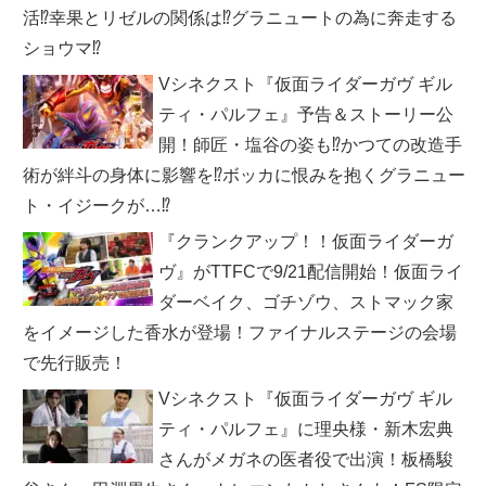
活⁉幸果とリゼルの関係は⁉グラニュートの為に奔走する
ショウマ⁉
Vシネクスト『仮面ライダーガヴ ギル
ティ・パルフェ』予告＆ストーリー公
開！師匠・塩谷の姿も⁉かつての改造手
術が絆斗の身体に影響を⁉ボッカに恨みを抱くグラニュー
ト・イジークが…⁉
『クランクアップ！！仮面ライダーガ
ヴ』がTTFCで9/21配信開始！仮面ライ
ダーベイク、ゴチゾウ、ストマック家
をイメージした香水が登場！ファイナルステージの会場
で先行販売！
Vシネクスト『仮面ライダーガヴ ギル
ティ・パルフェ』に理央様・新木宏典
さんがメガネの医者役で出演！板橋駿