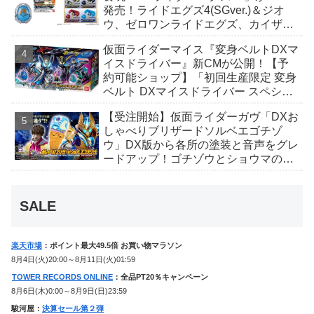
発売！ライドエグズ4(SGver.)＆ジオ
ウ、ゼロワンライドエグズ、カイザ、
ギャレン、ディエンドシードエグズ！
仮面ライダーマイス『変身ベルトDXマ
イスドライバー』新CMが公開！【予
約可能ショップ】「初回生産限定 変身
ベルト DXマイスドライバー スペシャ
ルなりきりセット」完売続出！
【受注開始】仮面ライダーガヴ「DXお
しゃべりブリザードソルベエゴチゾ
ウ」DX版から各所の塗装と音声をグレ
ードアップ！ゴチゾウとショウマのボ
イス、追加の劇中効果音も収録！
SALE
楽天市場
：ポイント最大49.5倍 お買い物マラソン
8月4日(火)20:00～8月11日(火)01:59
TOWER RECORDS ONLINE
：全品PT20％キャンペーン
8月6日(木)0:00～8月9日(日)23:59
駿河屋：
決算セール第２弾