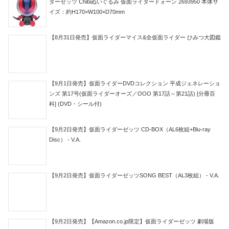
ダーゼッツ Chibiぬいぐるみ 仮面ライダードォーン 2693950 本体サ
イズ：約H170×W100×D70mm
【8月31日発売】仮面ライダーマイス&全仮面ライダー ひみつ大図鑑
【9月1日発売】仮面ライダーDVDコレクション 平成ジェネレーショ
ンズ 第17号(仮面ライダーオーズ／OOO 第17話～第21話) [分冊百
科] (DVD・シール付)
【9月2日発売】仮面ライダーゼッツ CD-BOX（AL6枚組+Blu-ray
Disc） - V.A.
【9月2日発売】仮面ライダーゼッツSONG BEST（AL3枚組） - V.A.
【9月2日発売】【Amazon.co.jp限定】仮面ライダーゼッツ 劇場版