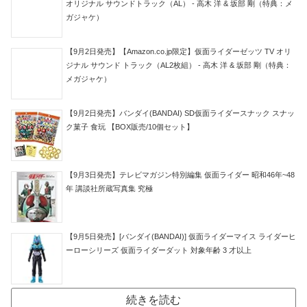
オリジナル サウンドトラック（AL） - 高木 洋 & 坂部 剛（特典：メ
ガジャケ）
【9月2日発売】【Amazon.co.jp限定】仮面ライダーゼッツ TV オリ
ジナル サウンド トラック（AL2枚組） - 高木 洋 & 坂部 剛（特典：
メガジャケ）
【9月2日発売】バンダイ(BANDAI) SD仮面ライダースナック スナッ
ク菓子 食玩 【BOX販売/10個セット】
【9月3日発売】テレビマガジン特別編集 仮面ライダー 昭和46年~48
年 講談社所蔵写真集 究極
【9月5日発売】[バンダイ(BANDAI)] 仮面ライダーマイス ライダーヒ
ーローシリーズ 仮面ライダーダット 対象年齢 3 才以上
続きを読む