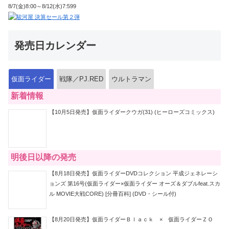
8/7(金)8:00～8/12(水)7:599
発売日カレンダー
仮面ライダー
戦隊／PJ.RED
ウルトラマン
新着情報
【10月5日発売】仮面ライダークウガ(31) (ヒーローズコミックス)
明後日以降の発売
【8月18日発売】仮面ライダーDVDコレクション 平成ジェネレーシ
ョンズ 第16号(仮面ライダー×仮面ライダー オーズ＆ダブルfeat.スカ
ル MOVIE大戦CORE) [分冊百科] (DVD・シール付)
【8月20日発売】仮面ライダーＢｌａｃｋ × 仮面ライダーＺＯ