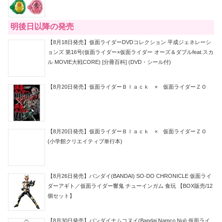
明後日以降の発売
【8月18日発売】仮面ライダーDVDコレクション 平成ジェネレーシ
ョンズ 第16号(仮面ライダー×仮面ライダー オーズ＆ダブルfeat.スカ
ル MOVIE大戦CORE) [分冊百科] (DVD・シール付)
【8月20日発売】仮面ライダーＢｌａｃｋ × 仮面ライダーＺＯ
【8月20日発売】仮面ライダーＢｌａｃｋ × 仮面ライダーＺＯ
(小学館クリエイティブ単行本)
【8月26日発売】バンダイ(BANDAI) SO-DO CHRONICLE 仮面ライ
ダーアギト／仮面ライダー響鬼 チューインガム 食玩 【BOX販売/12
個セット】
【8月30日発売】バンダイナムコヌイ(Bandai Namco Nui) 仮面ライ