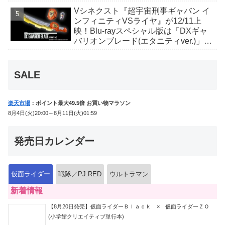
丑寅卯辰巳午未申酉戌亥猫猫の14人⁉
Vシネクスト『超宇宙刑事ギャバン イ
ンフィニティVSライヤ』が12/11上
映！Blu-rayスペシャル版は「DXギャ
バリオンブレード(エタニティver.)」
「ユカイダーエモルギー」ほか豪華特
典付！
SALE
楽天市場
：ポイント最大49.5倍 お買い物マラソン
8月4日(火)20:00～8月11日(火)01:59
発売日カレンダー
仮面ライダー
戦隊／PJ.RED
ウルトラマン
新着情報
【8月20日発売】仮面ライダーＢｌａｃｋ × 仮面ライダーＺＯ
(小学館クリエイティブ単行本)