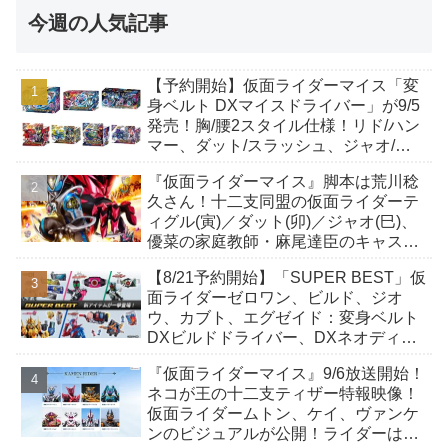
今週の人気記事
【予約開始】仮面ライダーマイス「変
身ベルト DXマイスドライバー」が9/5
発売！胸/腰2スタイル仕様！リド/ハン
マー、ダット/スラッシュ、ジャオ/バ
イト、ケイ/ショットボーンバックル
『仮面ライダーマイス』脚本は荒川稔
も！
久さん！十二支同盟の仮面ライダーテ
ィグル(寅)／ダット(卯)／ジャオ(巳)、
優菜の家庭教師・麻尾達臣のキャスト
が発表！トリガーのアキト金子隼也さ
【8/21予約開始】「SUPER BEST」仮
んも変身！
面ライダーゼロワン、ビルド、ジオ
ウ、カブト、エグゼイド：変身ベルト
DXビルドドライバー、DXネオディケ
イドライバー、DXホッパーゼクターほ
『仮面ライダーマイス』9/6放送開始！
か12点！
ネコが王の十二支ティザー特報映像！
仮面ライダームトン、ケイ、ヴァンケ
ンのビジュアルが公開！ライダーは子