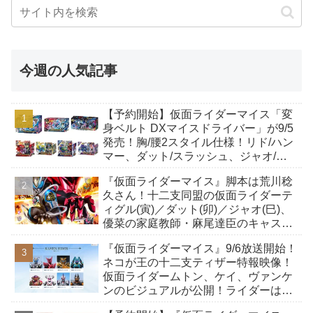
今週の人気記事
【予約開始】仮面ライダーマイス「変
身ベルト DXマイスドライバー」が9/5
発売！胸/腰2スタイル仕様！リド/ハン
マー、ダット/スラッシュ、ジャオ/バ
イト、ケイ/ショットボーンバックル
『仮面ライダーマイス』脚本は荒川稔
も！
久さん！十二支同盟の仮面ライダーテ
ィグル(寅)／ダット(卯)／ジャオ(巳)、
優菜の家庭教師・麻尾達臣のキャスト
が発表！トリガーのアキト金子隼也さ
『仮面ライダーマイス』9/6放送開始！
んも変身！
ネコが王の十二支ティザー特報映像！
仮面ライダームトン、ケイ、ヴァンケ
ンのビジュアルが公開！ライダーは子
丑寅卯辰巳午未申酉戌亥猫猫の14人⁉