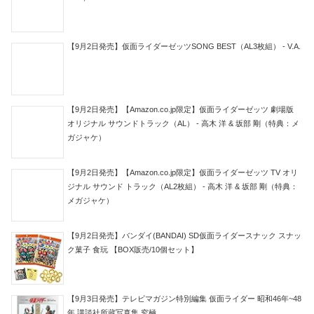
【9月2日発売】仮面ライダーゼッツSONG BEST（AL3枚組） - V.A.
【9月2日発売】【Amazon.co.jp限定】仮面ライダーゼッツ 劇場版
オリジナル サウンドトラック（AL） - 高木 洋 & 坂部 剛（特典：メ
ガジャケ）
【9月2日発売】【Amazon.co.jp限定】仮面ライダーゼッツ TV オリ
ジナル サウンド トラック（AL2枚組） - 高木 洋 & 坂部 剛（特典：
メガジャケ）
【9月2日発売】バンダイ(BANDAI) SD仮面ライダースナック スナッ
ク菓子 食玩 【BOX販売/10個セット】
【9月3日発売】テレビマガジン特別編集 仮面ライダー 昭和46年~48
年 講談社所蔵写真集 究極