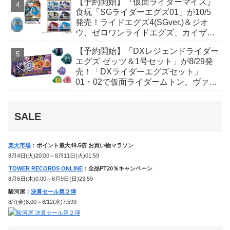
【予約開始】『仮面ライダーマイス』
食玩「SGライダーエグズ01」が10/5
発売！ライドエグズ4(SGver.)＆ジオ
ウ、ゼロワンライドエグズ、カイザ、
ギャレン、ディエンドシードエグズ！
【予約開始】「DXレジェンドライダー
エグズ ゼッツ＆1号セット」が8/29発
売！「DXライダーエグズセット」
01・02で仮面ライダームトン、ヴァン
ケンに変身！マイスもフォームチェン
ジ！
SALE
楽天市場
：ポイント最大49.5倍 お買い物マラソン
8月4日(火)20:00～8月11日(火)01:59
TOWER RECORDS ONLINE
：全品PT20％キャンペーン
8月6日(木)0:00～8月9日(日)23:59
駿河屋：
決算セール第２弾
8/7(金)8:00～8/12(水)7:599