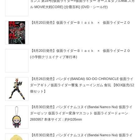
ョンズ 第16号(仮面ライダー×仮面ライダー オーズ＆ダブルfeat.スカ
ル MOVIE大戦CORE) [分冊百科] (DVD・シール付)
【8月20日発売】仮面ライダーＢｌａｃｋ × 仮面ライダーＺＯ
【8月20日発売】仮面ライダーＢｌａｃｋ × 仮面ライダーＺＯ
(小学館クリエイティブ単行本)
【8月26日発売】バンダイ(BANDAI) SO-DO CHRONICLE 仮面ライ
ダーアギト／仮面ライダー響鬼 チューインガム 食玩 【BOX販売/12
個セット】
【8月30日発売】バンダイナムコヌイ(Bandai Namco Nui) 仮面ライ
ダーゼッツ 仮面ライダー変身マスコット 仮面ライダードォーン
2693957 本体サイズ：約H105mm
【8月30日発売】バンダイナムコヌイ(Bandai Namco Nui) 仮面ライ