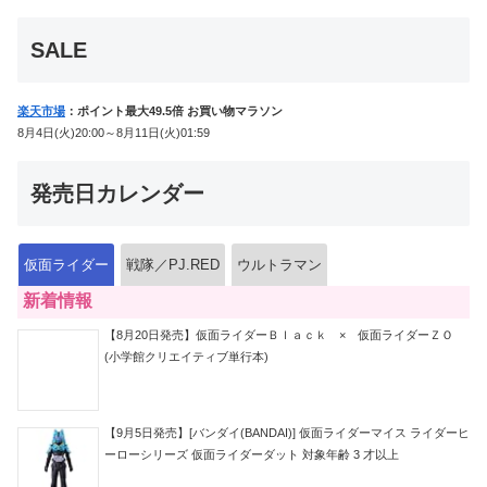
か豪華特典付き！
SALE
楽天市場
：ポイント最大49.5倍 お買い物マラソン
8月4日(火)20:00～8月11日(火)01:59
発売日カレンダー
仮面ライダー
戦隊／PJ.RED
ウルトラマン
新着情報
【8月20日発売】仮面ライダーＢｌａｃｋ × 仮面ライダーＺＯ
(小学館クリエイティブ単行本)
【9月5日発売】[バンダイ(BANDAI)] 仮面ライダーマイス ライダーヒ
ーローシリーズ 仮面ライダーダット 対象年齢 3 才以上