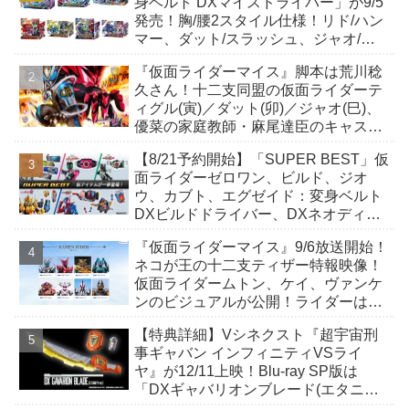
身ベルト DXマイスドライバー」が9/5
発売！胸/腰2スタイル仕様！リド/ハン
マー、ダット/スラッシュ、ジャオ/バ
イト、ケイ/ショットボーンバックル
『仮面ライダーマイス』脚本は荒川稔
も！
久さん！十二支同盟の仮面ライダーテ
ィグル(寅)／ダット(卯)／ジャオ(巳)、
優菜の家庭教師・麻尾達臣のキャスト
が発表！トリガーのアキト金子隼也さ
【8/21予約開始】「SUPER BEST」仮
んも変身！
面ライダーゼロワン、ビルド、ジオ
ウ、カブト、エグゼイド：変身ベルト
DXビルドドライバー、DXネオディケ
イドライバー、DXホッパーゼクターほ
『仮面ライダーマイス』9/6放送開始！
か12点！
ネコが王の十二支ティザー特報映像！
仮面ライダームトン、ケイ、ヴァンケ
ンのビジュアルが公開！ライダーは子
丑寅卯辰巳午未申酉戌亥猫猫の14人⁉
【特典詳細】Vシネクスト『超宇宙刑
事ギャバン インフィニティVSライ
ヤ』が12/11上映！Blu-ray SP版は
「DXギャバリオンブレード(エタニテ
ィver.)」「ユカイダーエモルギー」ほ