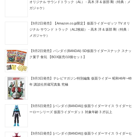
オリジナル サウンドトラック（AL） - 高木 洋 & 坂部 剛（特典：メ
ガジャケ）
【9月2日発売】【Amazon.co.jp限定】仮面ライダーゼッツ TV オリ
ジナル サウンド トラック（AL2枚組） - 高木 洋 & 坂部 剛（特典：
メガジャケ）
【9月2日発売】バンダイ(BANDAI) SD仮面ライダースナック スナッ
ク菓子 食玩 【BOX販売/10個セット】
【9月3日発売】テレビマガジン特別編集 仮面ライダー 昭和46年~48
年 講談社所蔵写真集 究極
【9月5日発売】[バンダイ(BANDAI)] 仮面ライダーマイス ライダーヒ
ーローシリーズ 仮面ライダーダット 対象年齢 3 才以上
【9月5日発売】[バンダイ(BANDAI)] 仮面ライダーマイス ライダーヒ