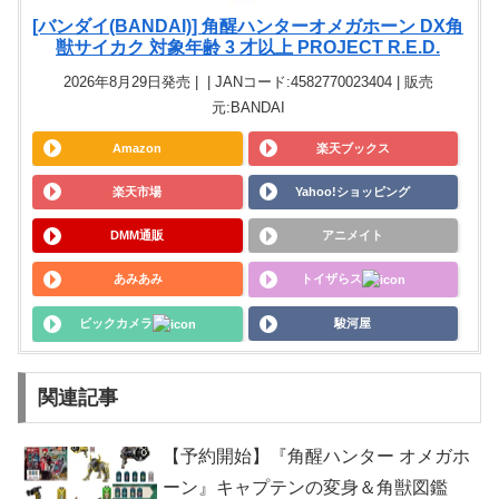
[バンダイ(BANDAI)] 角醒ハンターオメガホーン DX角
獣サイカク 対象年齢 3 才以上 PROJECT R.E.D.
2026年8月29日発売 | | JANコード:4582770023404 | 販売
元:BANDAI
Amazon
楽天ブックス
楽天市場
Yahoo!ショッピング
DMM通販
アニメイト
あみあみ
トイザらス
ビックカメラ
駿河屋
関連記事
【予約開始】『角醒ハンター オメガホ
ーン』キャプテンの変身＆角獣図鑑