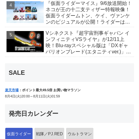
『仮面ライダーマイス』9/6放送開始！
か12点！
ネコが王の十二支ティザー特報映像！
仮面ライダームトン、ケイ、ヴァンケ
ンのビジュアルが公開！ライダーは子
丑寅卯辰巳午未申酉戌亥猫猫の14人⁉
Vシネクスト『超宇宙刑事ギャバン イ
ンフィニティVSライヤ』が12/11上
映！Blu-rayスペシャル版は「DXギャ
バリオンブレード(エタニティver.)」
「ユカイダーエモルギー」ほか豪華特
典付！
SALE
楽天市場
：ポイント最大49.5倍 お買い物マラソン
8月4日(火)20:00～8月11日(火)01:59
発売日カレンダー
仮面ライダー
戦隊／PJ.RED
ウルトラマン