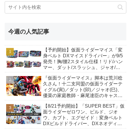
今週の人気記事
【予約開始】仮面ライダーマイス「変
身ベルト DXマイスドライバー」が9/5
発売！胸/腰2スタイル仕様！リド/ハン
マー、ダット/スラッシュ、ジャオ/バ
イト、ケイ/ショットボーンバックル
『仮面ライダーマイス』脚本は荒川稔
も！
久さん！十二支同盟の仮面ライダーテ
ィグル(寅)／ダット(卯)／ジャオ(巳)、
優菜の家庭教師・麻尾達臣のキャスト
が発表！トリガーのアキト金子隼也さ
【8/21予約開始】「SUPER BEST」仮
んも変身！
面ライダーゼロワン、ビルド、ジオ
ウ、カブト、エグゼイド：変身ベルト
DXビルドドライバー、DXネオディケ
イドライバー、DXホッパーゼクターほ