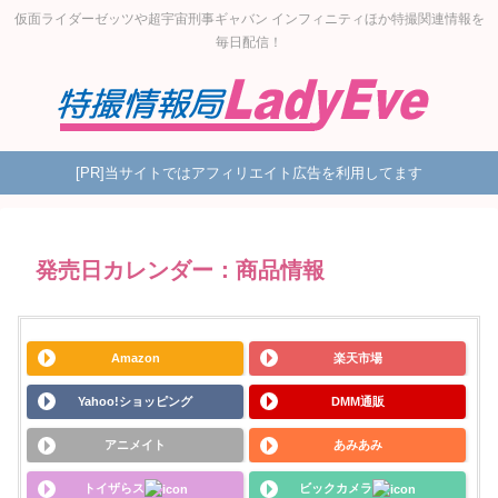
仮面ライダーゼッツや超宇宙刑事ギャバン インフィニティほか特撮関連情報を
毎日配信！
[PR]当サイトではアフィリエイト広告を利用してます
発売日カレンダー：商品情報
Amazon
楽天市場
Yahoo!ショッピング
DMM通販
アニメイト
あみあみ
トイザらス
ビックカメラ