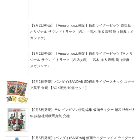
【9月2日発売】【Amazon.co.jp限定】仮面ライダーゼッツ 劇場版
オリジナル サウンドトラック（AL） - 高木 洋 & 坂部 剛（特典：メ
ガジャケ）
【9月2日発売】【Amazon.co.jp限定】仮面ライダーゼッツ TV オリ
ジナル サウンド トラック（AL2枚組） - 高木 洋 & 坂部 剛（特典：
メガジャケ）
【9月2日発売】バンダイ(BANDAI) SD仮面ライダースナック スナッ
ク菓子 食玩 【BOX販売/10個セット】
【9月3日発売】テレビマガジン特別編集 仮面ライダー 昭和46年~48
年 講談社所蔵写真集 究極
【9月5日発売】[バンダイ(BANDAI)] 仮面ライダーマイス ライダーヒ