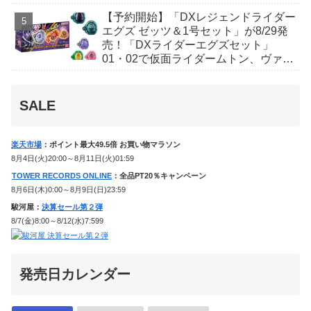
ギャレン、ディエンドシードエグズ！
【予約開始】「DXレジェンドライダー
エグズ ゼッツ＆1号セット」が8/29発
売！「DXライダーエグズセット」
01・02で仮面ライダームトン、ヴァン
ケンに変身！マイスもフォームチェン
ジ！
SALE
楽天市場
：ポイント最大49.5倍 お買い物マラソン
8月4日(火)20:00～8月11日(火)01:59
TOWER RECORDS ONLINE
：全品PT20％キャンペーン
8月6日(木)0:00～8月9日(日)23:59
駿河屋：
決算セール第２弾
8/7(金)8:00～8/12(水)7:599
発売日カレンダー