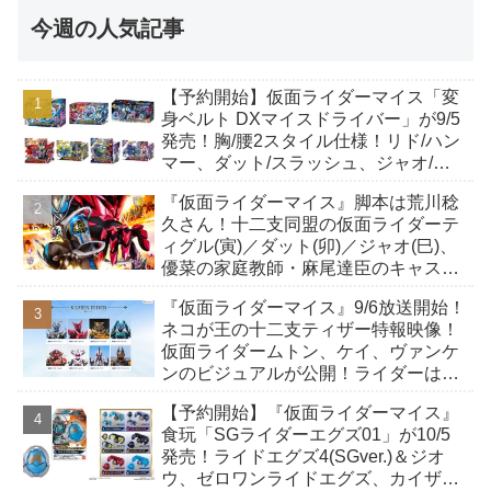
今週の人気記事
【予約開始】仮面ライダーマイス「変
身ベルト DXマイスドライバー」が9/5
発売！胸/腰2スタイル仕様！リド/ハン
マー、ダット/スラッシュ、ジャオ/バ
イト、ケイ/ショットボーンバックル
『仮面ライダーマイス』脚本は荒川稔
も！
久さん！十二支同盟の仮面ライダーテ
ィグル(寅)／ダット(卯)／ジャオ(巳)、
優菜の家庭教師・麻尾達臣のキャスト
が発表！トリガーのアキト金子隼也さ
『仮面ライダーマイス』9/6放送開始！
んも変身！
ネコが王の十二支ティザー特報映像！
仮面ライダームトン、ケイ、ヴァンケ
ンのビジュアルが公開！ライダーは子
丑寅卯辰巳午未申酉戌亥猫猫の14人⁉
【予約開始】『仮面ライダーマイス』
食玩「SGライダーエグズ01」が10/5
発売！ライドエグズ4(SGver.)＆ジオ
ウ、ゼロワンライドエグズ、カイザ、