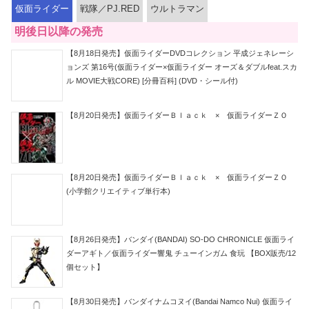
仮面ライダー
戦隊／PJ.RED
ウルトラマン
明後日以降の発売
【8月18日発売】仮面ライダーDVDコレクション 平成ジェネレーシ
ョンズ 第16号(仮面ライダー×仮面ライダー オーズ＆ダブルfeat.スカ
ル MOVIE大戦CORE) [分冊百科] (DVD・シール付)
【8月20日発売】仮面ライダーＢｌａｃｋ × 仮面ライダーＺＯ
【8月20日発売】仮面ライダーＢｌａｃｋ × 仮面ライダーＺＯ
(小学館クリエイティブ単行本)
【8月26日発売】バンダイ(BANDAI) SO-DO CHRONICLE 仮面ライ
ダーアギト／仮面ライダー響鬼 チューインガム 食玩 【BOX販売/12
個セット】
【8月30日発売】バンダイナムコヌイ(Bandai Namco Nui) 仮面ライ