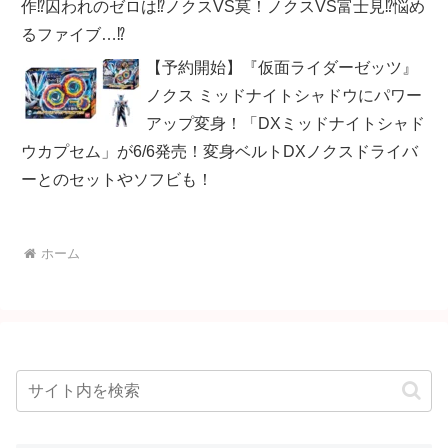
作⁉囚われのゼロは⁉ノクスVS莫！ノクスVS富士見⁉悩め
るファイブ…⁉
【予約開始】『仮面ライダーゼッツ』
ノクス ミッドナイトシャドウにパワー
アップ変身！「DXミッドナイトシャド
ウカプセム」が6/6発売！変身ベルトDXノクスドライバ
ーとのセットやソフビも！
ホーム