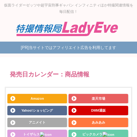
仮面ライダーゼッツや超宇宙刑事ギャバン インフィニティほか特撮関連情報を
毎日配信！
[PR]当サイトではアフィリエイト広告を利用してます
発売日カレンダー：商品情報
Amazon
楽天市場
Yahoo!ショッピング
DMM通販
アニメイト
あみあみ
トイザらス
ビックカメラ