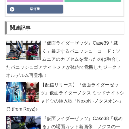
駿河屋
関連記事
『仮面ライダーゼッツ』Case39「裁
く」暴走するパニッシュ！コード：ソ
ムニアのカプセムを奪ったのは融合し
たパニッシュゴアナイトメアが体内で覚醒したジーク？
オルデルム再登場！
【配信リリース】『仮面ライダーゼッ
ツ』仮面ライダーノクス ミッドナイトシ
ャドウの挿入歌「NoxoN -ノクスオン-」
昴 (from Royz)♪
『仮面ライダーゼッツ』Case38「矯め
る」の場面カット新画像！ノクスの一