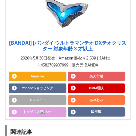
[BANDAI] [バンダイ ウルトラマンテオ DXテオクリス
ター 対象年齢 3 才以上
2026年5月30日発売 | Amazon価格:￥2,509 | JANコー
ド:4582769907999 | 販売元:BANDAI
Amazon
楽天市場
Yahoo!ショッピング
DMM通販
アニメイト
あみあみ
トイザらス
駿河屋
関連記事