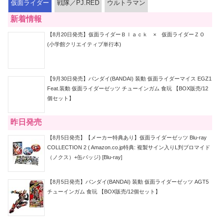
仮面ライダー
戦隊／PJ.RED
ウルトラマン
新着情報
【8月20日発売】仮面ライダーＢｌａｃｋ × 仮面ライダーＺＯ
(小学館クリエイティブ単行本)
【9月30日発売】バンダイ(BANDAI) 装動 仮面ライダーマイス EGZ1
Feat.装動 仮面ライダーゼッツ チューインガム 食玩 【BOX販売/12
個セット】
昨日発売
【8月5日発売】【メーカー特典あり】仮面ライダーゼッツ Blu-ray
COLLECTION 2 ( Amazon.co.jp特典: 複製サイン入りL判ブロマイド
（ノクス）+缶バッジ) [Blu-ray]
【8月5日発売】バンダイ(BANDAI) 装動 仮面ライダーゼッツ AGT5
チューインガム 食玩 【BOX販売/12個セット】