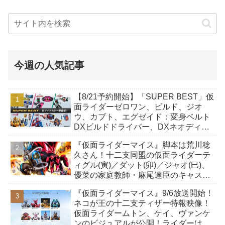
今週の人気記事
【8/21予約開始】「SUPER BEST」仮
面ライダーゼロワン、ビルド、ジオ
ウ、カブト、エグゼイド：変身ベルト
DXビルドドライバー、DXネオディケ
イドライバー、DXホッパーゼクターほ
『仮面ライダーマイス』脚本は荒川稔
か12点！
久さん！十二支同盟の仮面ライダーテ
ィグル(寅)／ダット(卯)／ジャオ(巳)、
優菜の家庭教師・麻尾達臣のキャスト
が発表！トリガーのアキト金子隼也さ
『仮面ライダーマイス』9/6放送開始！
んも変身！
ネコが王の十二支ティザー特報映像！
仮面ライダームトン、ケイ、ヴァンケ
ンのビジュアルが公開！ライダーは子