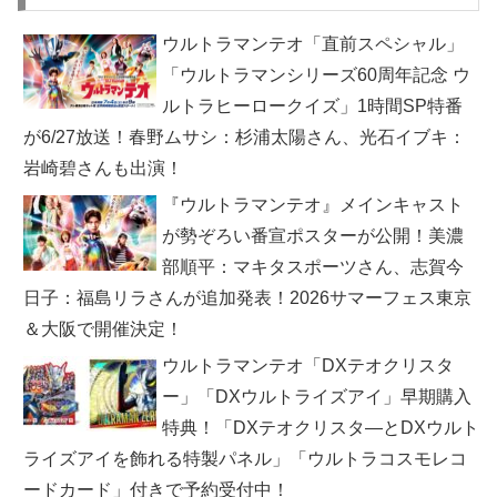
ウルトラマンテオ「直前スペシャル」
「ウルトラマンシリーズ60周年記念 ウ
ルトラヒーロークイズ」1時間SP特番
が6/27放送！春野ムサシ：杉浦太陽さん、光石イブキ：
岩崎碧さんも出演！
『ウルトラマンテオ』メインキャスト
が勢ぞろい番宣ポスターが公開！美濃
部順平：マキタスポーツさん、志賀今
日子：福島リラさんが追加発表！2026サマーフェス東京
＆大阪で開催決定！
ウルトラマンテオ「DXテオクリスタ
ー」「DXウルトライズアイ」早期購入
特典！「DXテオクリスタ―とDXウルト
ライズアイを飾れる特製パネル」「ウルトラコスモレコ
ードカード」付きで予約受付中！