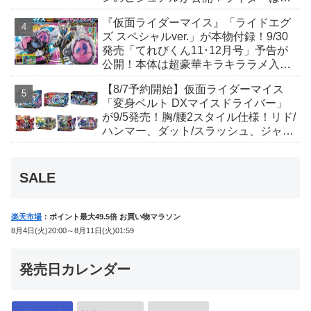
丑寅卯辰巳午未申酉戌亥猫猫の14人⁉
『仮面ライダーマイス』「ライドエグ
ズ スペシャルver.」が本物付録！9/30
発売「てれびくん11･12月号」予告が
公開！本体は超豪華キラキララメ入
り！変身ベルトにセットすれば特別な
【8/7予約開始】仮面ライダーマイス
音声が！
「変身ベルト DXマイスドライバー」
が9/5発売！胸/腰2スタイル仕様！リド/
ハンマー、ダット/スラッシュ、ジャ
オ/バイト、ケイ/ショットボーンバッ
クルも！
SALE
楽天市場
：ポイント最大49.5倍 お買い物マラソン
8月4日(火)20:00～8月11日(火)01:59
発売日カレンダー