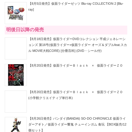
【8月5日発売】仮面ライダーゼッツ Blu-ray COLLECTION 2 [Blu-
ray]
明後日以降の発売
【8月18日発売】仮面ライダーDVDコレクション 平成ジェネレーシ
ョンズ 第16号(仮面ライダー×仮面ライダー オーズ＆ダブルfeat.スカ
ル MOVIE大戦CORE) [分冊百科] (DVD・シール付)
【8月20日発売】仮面ライダーＢｌａｃｋ × 仮面ライダーＺＯ
【8月20日発売】仮面ライダーＢｌａｃｋ × 仮面ライダーＺＯ
(小学館クリエイティブ単行本)
【8月26日発売】バンダイ(BANDAI) SO-DO CHRONICLE 仮面ライ
ダーアギト／仮面ライダー響鬼 チューインガム 食玩 【BOX販売/12
個セット】