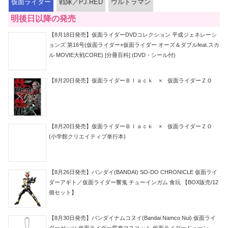
仮面ライダー
戦隊／PJ.RED
ウルトラマン
明後日以降の発売
【8月18日発売】仮面ライダーDVDコレクション 平成ジェネレーシ
ョンズ 第16号(仮面ライダー×仮面ライダー オーズ＆ダブルfeat.スカ
ル MOVIE大戦CORE) [分冊百科] (DVD・シール付)
【8月20日発売】仮面ライダーＢｌａｃｋ × 仮面ライダーＺＯ
【8月20日発売】仮面ライダーＢｌａｃｋ × 仮面ライダーＺＯ
(小学館クリエイティブ単行本)
【8月26日発売】バンダイ(BANDAI) SO-DO CHRONICLE 仮面ライ
ダーアギト／仮面ライダー響鬼 チューインガム 食玩 【BOX販売/12
個セット】
【8月30日発売】バンダイナムコヌイ(Bandai Namco Nui) 仮面ライ