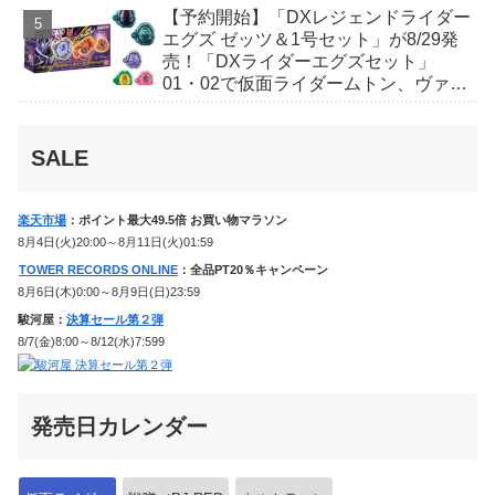
【予約開始】「DXレジェンドライダー
エグズ ゼッツ＆1号セット」が8/29発
売！「DXライダーエグズセット」
01・02で仮面ライダームトン、ヴァン
ケンに変身！マイスもフォームチェン
ジ！
SALE
楽天市場
：ポイント最大49.5倍 お買い物マラソン
8月4日(火)20:00～8月11日(火)01:59
TOWER RECORDS ONLINE
：全品PT20％キャンペーン
8月6日(木)0:00～8月9日(日)23:59
駿河屋：
決算セール第２弾
8/7(金)8:00～8/12(水)7:599
発売日カレンダー