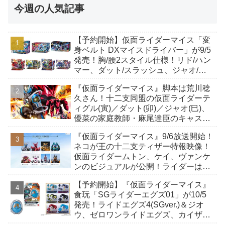
今週の人気記事
【予約開始】仮面ライダーマイス「変
身ベルト DXマイスドライバー」が9/5
発売！胸/腰2スタイル仕様！リド/ハン
マー、ダット/スラッシュ、ジャオ/バ
イト、ケイ/ショットボーンバックル
『仮面ライダーマイス』脚本は荒川稔
も！
久さん！十二支同盟の仮面ライダーテ
ィグル(寅)／ダット(卯)／ジャオ(巳)、
優菜の家庭教師・麻尾達臣のキャスト
が発表！トリガーのアキト金子隼也さ
『仮面ライダーマイス』9/6放送開始！
んも変身！
ネコが王の十二支ティザー特報映像！
仮面ライダームトン、ケイ、ヴァンケ
ンのビジュアルが公開！ライダーは子
丑寅卯辰巳午未申酉戌亥猫猫の14人⁉
【予約開始】『仮面ライダーマイス』
食玩「SGライダーエグズ01」が10/5
発売！ライドエグズ4(SGver.)＆ジオ
ウ、ゼロワンライドエグズ、カイザ、
ギャレン、ディエンドシードエグズ！