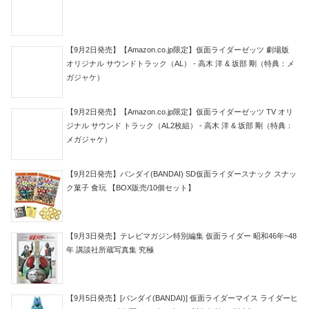
【9月2日発売】【Amazon.co.jp限定】仮面ライダーゼッツ 劇場版
オリジナル サウンドトラック（AL） - 高木 洋 & 坂部 剛（特典：メ
ガジャケ）
【9月2日発売】【Amazon.co.jp限定】仮面ライダーゼッツ TV オリ
ジナル サウンド トラック（AL2枚組） - 高木 洋 & 坂部 剛（特典：
メガジャケ）
【9月2日発売】バンダイ(BANDAI) SD仮面ライダースナック スナッ
ク菓子 食玩 【BOX販売/10個セット】
【9月3日発売】テレビマガジン特別編集 仮面ライダー 昭和46年~48
年 講談社所蔵写真集 究極
【9月5日発売】[バンダイ(BANDAI)] 仮面ライダーマイス ライダーヒ