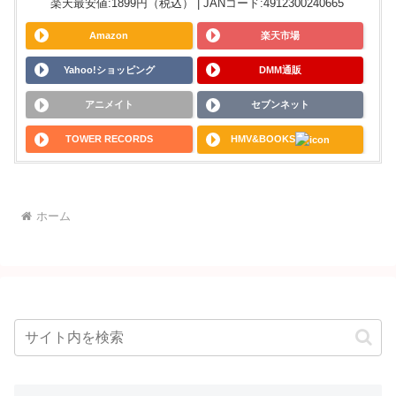
楽天最安値:1899円（税込） | JANコード:4912300240665
Amazon
楽天市場
Yahoo!ショッピング
DMM通販
アニメイト
セブンネット
TOWER RECORDS
HMV&BOOKS
ホーム