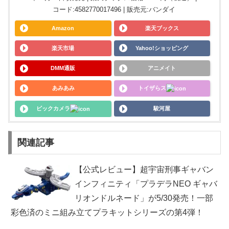
コード:4582770017496 | 販売元:バンダイ
Amazon
楽天ブックス
楽天市場
Yahoo!ショッピング
DMM通販
アニメイト
あみあみ
トイザらス
ビックカメラ
駿河屋
関連記事
【公式レビュー】超宇宙刑事ギャバン
インフィニティ「プラデラNEO ギャバ
リオンドルネード」が5/30発売！一部
彩色済のミニ組み立てプラキットシリーズの第4弾！