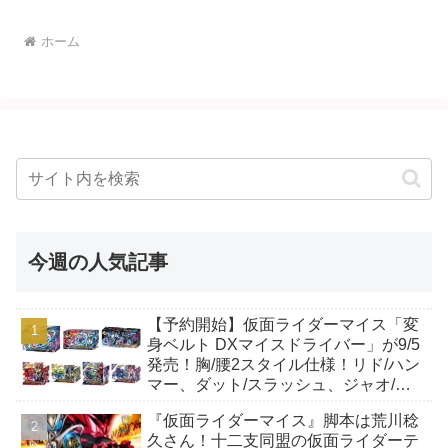
ホーム
今週の人気記事
【予約開始】仮面ライダーマイス「変
身ベルト DXマイスドライバー」が9/5
発売！胸/腰2スタイル仕様！リド/ハン
マー、ダット/スラッシュ、ジャオ/バ
イト、ケイ/ショットボーンバックル
『仮面ライダーマイス』脚本は荒川稔
も！
久さん！十二支同盟の仮面ライダーテ