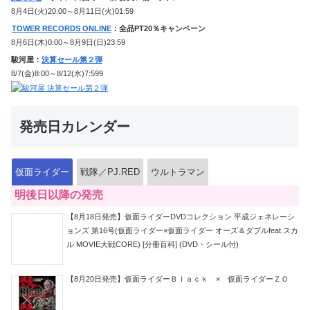
8月4日(火)20:00～8月11日(火)01:59
TOWER RECORDS ONLINE
：全品PT20％キャンペーン
8月6日(木)0:00～8月9日(日)23:59
駿河屋：
決算セール第２弾
8/7(金)8:00～8/12(水)7:599
発売日カレンダー
仮面ライダー
戦隊／PJ.RED
ウルトラマン
明後日以降の発売
【8月18日発売】仮面ライダーDVDコレクション 平成ジェネレーシ
ョンズ 第16号(仮面ライダー×仮面ライダー オーズ＆ダブルfeat.スカ
ル MOVIE大戦CORE) [分冊百科] (DVD・シール付)
【8月20日発売】仮面ライダーＢｌａｃｋ × 仮面ライダーＺＯ