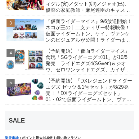
ィグル(寅)／ダット(卯)／ジャオ(巳)、
優菜の家庭教師・麻尾達臣のキャスト
が発表！トリガーのアキト金子隼也さ
『仮面ライダーマイス』9/6放送開始！
んも変身！
ネコが王の十二支ティザー特報映像！
仮面ライダームトン、ケイ、ヴァンケ
ンのビジュアルが公開！ライダーは子
丑寅卯辰巳午未申酉戌亥猫猫の14人⁉
【予約開始】『仮面ライダーマイス』
食玩「SGライダーエグズ01」が10/5
発売！ライドエグズ4(SGver.)＆ジオ
ウ、ゼロワンライドエグズ、カイザ、
ギャレン、ディエンドシードエグズ！
【予約開始】「DXレジェンドライダー
エグズ ゼッツ＆1号セット」が8/29発
売！「DXライダーエグズセット」
01・02で仮面ライダームトン、ヴァン
ケンに変身！マイスもフォームチェン
ジ！
SALE
楽天市場
：ポイント最大49.5倍 お買い物マラソン