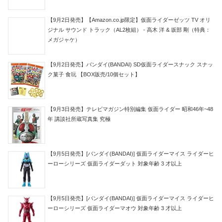
【9月2日発売】【Amazon.co.jp限定】仮面ライダーゼッツ TV オリ
ジナル サウンド トラック（AL2枚組） - 高木 洋 & 坂部 剛（特典：
メガジャケ）
【9月2日発売】バンダイ(BANDAI) SD仮面ライダースナック スナッ
ク菓子 食玩 【BOX販売/10個セット】
【9月3日発売】テレビマガジン特別編集 仮面ライダー 昭和46年~48
年 講談社所蔵写真集 究極
【9月5日発売】[バンダイ(BANDAI)] 仮面ライダーマイス ライダーヒ
ーローシリーズ 仮面ライダーダット 対象年齢 3 才以上
【9月5日発売】[バンダイ(BANDAI)] 仮面ライダーマイス ライダーヒ
ーローシリーズ 仮面ライダーマオウ 対象年齢 3 才以上