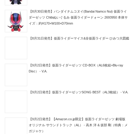
【8月30日発売】バンダイナムコヌイ(Bandai Namco Nui) 仮面ライ
ダーゼッツ Chibiぬいぐるみ 仮面ライダードォーン 2693950 本体サ
イズ：約H170×W100×D70mm
【8月31日発売】仮面ライダーマイス&全仮面ライダー ひみつ大図鑑
【9月2日発売】仮面ライダーゼッツ CD-BOX（AL6枚組+Blu-ray
Disc） - V.A.
【9月2日発売】仮面ライダーゼッツSONG BEST（AL3枚組） - V.A.
【9月2日発売】【Amazon.co.jp限定】仮面ライダーゼッツ 劇場版
オリジナル サウンドトラック（AL） - 高木 洋 & 坂部 剛（特典：メ
ガジャケ）