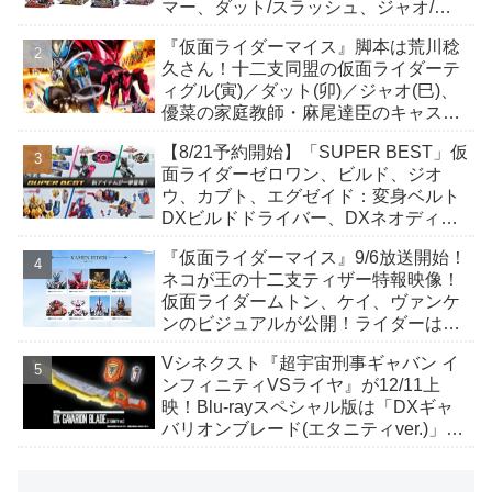
マー、ダット/スラッシュ、ジャオ/バ
イト、ケイ/ショットボーンバックル
『仮面ライダーマイス』脚本は荒川稔
も！
久さん！十二支同盟の仮面ライダーテ
ィグル(寅)／ダット(卯)／ジャオ(巳)、
優菜の家庭教師・麻尾達臣のキャスト
が発表！トリガーのアキト金子隼也さ
【8/21予約開始】「SUPER BEST」仮
んも変身！
面ライダーゼロワン、ビルド、ジオ
ウ、カブト、エグゼイド：変身ベルト
DXビルドドライバー、DXネオディケ
イドライバー、DXホッパーゼクターほ
『仮面ライダーマイス』9/6放送開始！
か12点！
ネコが王の十二支ティザー特報映像！
仮面ライダームトン、ケイ、ヴァンケ
ンのビジュアルが公開！ライダーは子
丑寅卯辰巳午未申酉戌亥猫猫の14人⁉
Vシネクスト『超宇宙刑事ギャバン イ
ンフィニティVSライヤ』が12/11上
映！Blu-rayスペシャル版は「DXギャ
バリオンブレード(エタニティver.)」
「ユカイダーエモルギー」ほか豪華特
典付！