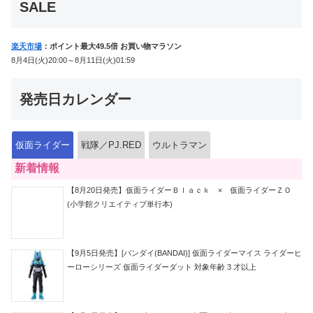
SALE
楽天市場
：ポイント最大49.5倍 お買い物マラソン
8月4日(火)20:00～8月11日(火)01:59
発売日カレンダー
仮面ライダー
戦隊／PJ.RED
ウルトラマン
新着情報
【8月20日発売】仮面ライダーＢｌａｃｋ × 仮面ライダーＺＯ
(小学館クリエイティブ単行本)
【9月5日発売】[バンダイ(BANDAI)] 仮面ライダーマイス ライダーヒ
ーローシリーズ 仮面ライダーダット 対象年齢 3 才以上