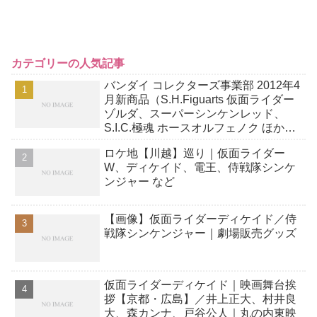
カテゴリーの人気記事
バンダイ コレクターズ事業部 2012年4
月新商品（S.H.Figuarts 仮面ライダー
ゾルダ、スーパーシンケンレッド、
S.I.C.極魂 ホースオルフェノク ほか）
／予約開始！
ロケ地【川越】巡り｜仮面ライダー
W、ディケイド、電王、侍戦隊シンケ
ンジャー など
【画像】仮面ライダーディケイド／侍
戦隊シンケンジャー｜劇場販売グッズ
仮面ライダーディケイド｜映画舞台挨
拶【京都・広島】／井上正大、村井良
大、森カンナ、戸谷公人｜丸の内東映