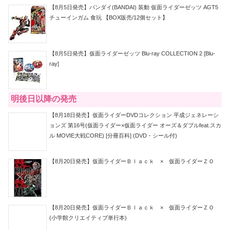
【8月5日発売】バンダイ(BANDAI) 装動 仮面ライダーゼッツ AGT5
チューインガム 食玩 【BOX販売/12個セット】
【8月5日発売】仮面ライダーゼッツ Blu-ray COLLECTION 2 [Blu-
ray]
明後日以降の発売
【8月18日発売】仮面ライダーDVDコレクション 平成ジェネレーシ
ョンズ 第16号(仮面ライダー×仮面ライダー オーズ＆ダブルfeat.スカ
ル MOVIE大戦CORE) [分冊百科] (DVD・シール付)
【8月20日発売】仮面ライダーＢｌａｃｋ × 仮面ライダーＺＯ
【8月20日発売】仮面ライダーＢｌａｃｋ × 仮面ライダーＺＯ
(小学館クリエイティブ単行本)