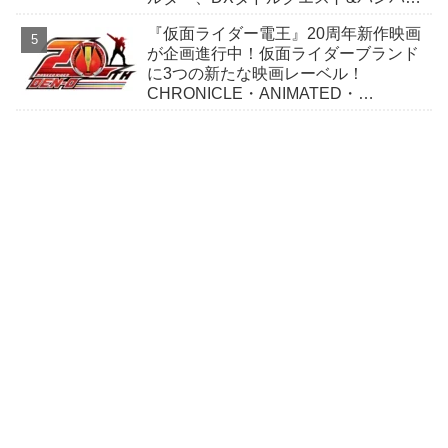
シューティングガシャットが7/25発
『仮面ライダー電王』20周年新作映画
売！
が企画進行中！仮面ライダーブランド
に3つの新たな映画レーベル！
CHRONICLE・ANIMATED・
PREMIUM！