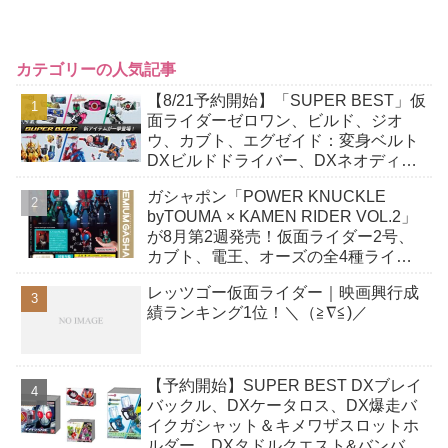
カテゴリーの人気記事
【8/21予約開始】「SUPER BEST」仮
面ライダーゼロワン、ビルド、ジオ
ウ、カブト、エグゼイド：変身ベルト
DXビルドドライバー、DXネオディケ
イドライバー、DXホッパーゼクターほ
ガシャポン「POWER KNUCKLE
か12点！
byTOUMA × KAMEN RIDER VOL.2」
が8月第2週発売！仮面ライダー2号、
カブト、電王、オーズの全4種ライン
ナップ！
レッツゴー仮面ライダー｜映画興行成
績ランキング1位！＼（≧∇≦)／
【予約開始】SUPER BEST DXブレイ
バックル、DXケータロス、DX爆走バ
イクガシャット＆キメワザスロットホ
ルダー、DXタドルクエスト&バンバン