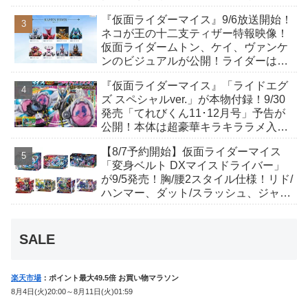
が発表！トリガーのアキト金子隼也さ
『仮面ライダーマイス』9/6放送開始！
んも変身！
ネコが王の十二支ティザー特報映像！
仮面ライダームトン、ケイ、ヴァンケ
ンのビジュアルが公開！ライダーは子
丑寅卯辰巳午未申酉戌亥猫猫の14人⁉
『仮面ライダーマイス』「ライドエグ
ズ スペシャルver.」が本物付録！9/30
発売「てれびくん11･12月号」予告が
公開！本体は超豪華キラキララメ入
り！変身ベルトにセットすれば特別な
【8/7予約開始】仮面ライダーマイス
音声が！
「変身ベルト DXマイスドライバー」
が9/5発売！胸/腰2スタイル仕様！リド/
ハンマー、ダット/スラッシュ、ジャ
オ/バイト、ケイ/ショットボーンバッ
クルも！
SALE
楽天市場
：ポイント最大49.5倍 お買い物マラソン
8月4日(火)20:00～8月11日(火)01:59