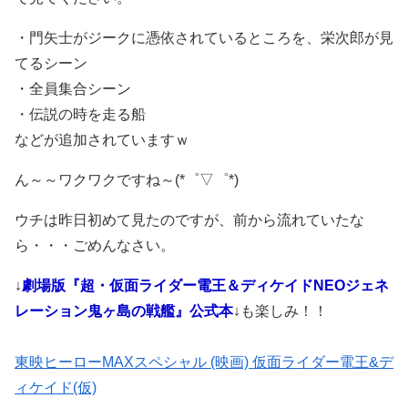
・門矢士がジークに憑依されているところを、栄次郎が見
てるシーン
・全員集合シーン
・伝説の時を走る船
などが追加されていますｗ
ん～～ワクワクですね～(*゜▽゜*)
ウチは昨日初めて見たのですが、前から流れていたな
ら・・・ごめんなさい。
↓
劇場版『超・仮面ライダー電王＆ディケイドNEOジェネ
レーション鬼ヶ島の戦艦』公式本
↓も楽しみ！！
東映ヒーローMAXスペシャル (映画) 仮面ライダー電王&デ
ィケイド(仮)