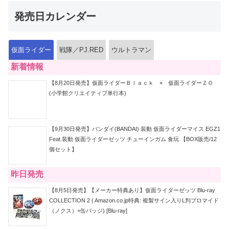
発売日カレンダー
仮面ライダー
戦隊／PJ.RED
ウルトラマン
新着情報
【8月20日発売】仮面ライダーＢｌａｃｋ × 仮面ライダーＺＯ
(小学館クリエイティブ単行本)
【9月30日発売】バンダイ(BANDAI) 装動 仮面ライダーマイス EGZ1
Feat.装動 仮面ライダーゼッツ チューインガム 食玩 【BOX販売/12
個セット】
昨日発売
【8月5日発売】【メーカー特典あり】仮面ライダーゼッツ Blu-ray
COLLECTION 2 ( Amazon.co.jp特典: 複製サイン入りL判ブロマイド
（ノクス）+缶バッジ) [Blu-ray]