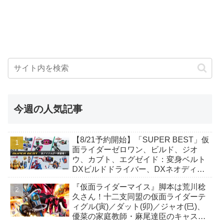
今週の人気記事
【8/21予約開始】「SUPER BEST」仮
面ライダーゼロワン、ビルド、ジオ
ウ、カブト、エグゼイド：変身ベルト
DXビルドドライバー、DXネオディケ
イドライバー、DXホッパーゼクターほ
『仮面ライダーマイス』脚本は荒川稔
か12点！
久さん！十二支同盟の仮面ライダーテ
ィグル(寅)／ダット(卯)／ジャオ(巳)、
優菜の家庭教師・麻尾達臣のキャスト