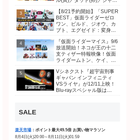
ル(寅)／ダット(卯)／ジャオ
(巳)、優菜の家庭教師・麻
【8/21予約開始】「SUPER
尾達臣のキャストが発表！
BEST」仮面ライダーゼロ
トリガーのアキト金子隼也
ワン、ビルド、ジオウ、カ
さんも変身！
ブト、エグゼイド：変身ベ
ルト DXビルドドライバ
『仮面ライダーマイス』9/6
ー、DXネオディケイドライ
放送開始！ネコが王の十二
バー、DXホッパーゼクター
支ティザー特報映像！仮面
ほか12点！
ライダームトン、ケイ、ヴ
ァンケンのビジュアルが公
Vシネクスト『超宇宙刑事
開！ライダーは子丑寅卯辰
ギャバン インフィニティ
巳午未申酉戌亥猫猫の14
VSライヤ』が12/11上映！
人⁉
Blu-rayスペシャル版は
「DXギャバリオンブレード
(エタニティver.)」「ユカイ
ダーエモルギー」ほか豪華
SALE
特典付！
楽天市場
：ポイント最大49.5倍 お買い物マラソン
8月4日(火)20:00～8月11日(火)01:59