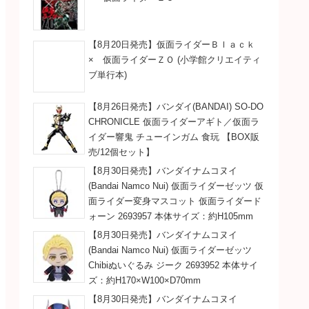
【8月20日発売】仮面ライダーＢｌａｃｋ
× 仮面ライダーＺＯ (小学館クリエイティ
ブ単行本)
【8月26日発売】バンダイ(BANDAI) SO-DO
CHRONICLE 仮面ライダーアギト／仮面ラ
イダー響鬼 チューインガム 食玩 【BOX販
売/12個セット】
【8月30日発売】バンダイナムコヌイ
(Bandai Namco Nui) 仮面ライダーゼッツ 仮
面ライダー変身マスコット 仮面ライダード
ォーン 2693957 本体サイズ：約H105mm
【8月30日発売】バンダイナムコヌイ
(Bandai Namco Nui) 仮面ライダーゼッツ
Chibiぬいぐるみ ジーク 2693952 本体サイ
ズ：約H170×W100×D70mm
【8月30日発売】バンダイナムコヌイ