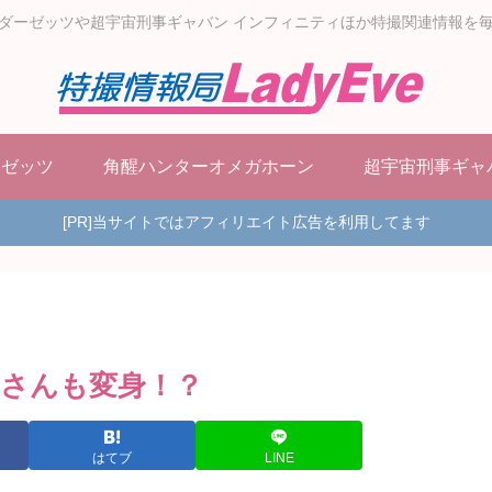
ダーゼッツや超宇宙刑事ギャバン インフィニティほか特撮関連情報を
ーゼッツ
角醒ハンターオメガホーン
超宇宙刑事ギャ
[PR]当サイトではアフィリエイト広告を利用してます
○さんも変身！？
はてブ
LINE