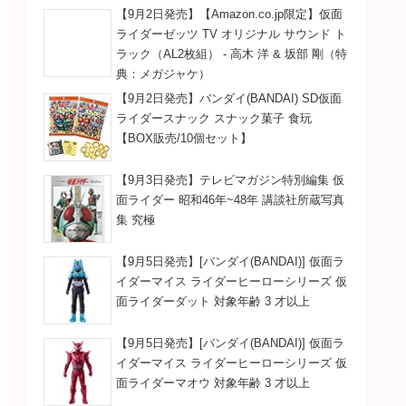
【9月2日発売】【Amazon.co.jp限定】仮面
ライダーゼッツ TV オリジナル サウンド ト
ラック（AL2枚組） - 高木 洋 & 坂部 剛（特
典：メガジャケ）
【9月2日発売】バンダイ(BANDAI) SD仮面
ライダースナック スナック菓子 食玩
【BOX販売/10個セット】
【9月3日発売】テレビマガジン特別編集 仮
面ライダー 昭和46年~48年 講談社所蔵写真
集 究極
【9月5日発売】[バンダイ(BANDAI)] 仮面ラ
イダーマイス ライダーヒーローシリーズ 仮
面ライダーダット 対象年齢 3 才以上
【9月5日発売】[バンダイ(BANDAI)] 仮面ラ
イダーマイス ライダーヒーローシリーズ 仮
面ライダーマオウ 対象年齢 3 才以上