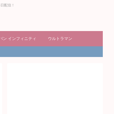
毎日配信！
バン インフィニティ
ウルトラマン