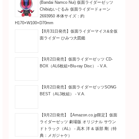
(Bandai Namco Nui) 仮面ライダーゼッツ
Chibiぬいぐるみ 仮面ライダードォーン
2693950 本体サイズ：約
H170×W100×D70mm
【8月31日発売】仮面ライダーマイス&全仮
面ライダー ひみつ大図鑑
【9月2日発売】仮面ライダーゼッツ CD-
BOX（AL6枚組+Blu-ray Disc） - V.A.
【9月2日発売】仮面ライダーゼッツSONG
BEST（AL3枚組） - V.A.
【9月2日発売】【Amazon.co.jp限定】仮面
ライダーゼッツ 劇場版 オリジナル サウン
ドトラック（AL） - 高木 洋 & 坂部 剛（特
典：メガジャケ）