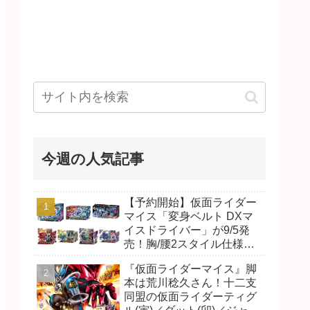
今週の人気記事
【予約開始】仮面ライダー
マイス「変身ベルト DXマ
イスドライバー」が9/5発
売！胸/腰2スタイル仕様！
リド/ハンマー、ダット/スラ
『仮面ライダーマイス』脚
ッシュ、ジャオ/バイト、ケ
本は荒川稔久さん！十二支
イ/ショットボーンバックル
同盟の仮面ライダーティグ
も！