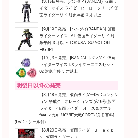
【9月5日発売】[バンダイ(BANDAI)] 仮面ラ
イダーマイス ライダーヒーローシリーズ 仮
面ライダーリド 対象年齢 3 才以上
【9月19日発売】[バンダイ(BANDAI)] 仮面
ライダーマイス TAF 仮面ライダーリド 対
象年齢 3 才以上 TOKUSATSU ACTION
FIGURE
【10月3日発売】[BANDAI] [バンダイ 仮面
ライダーマイス DXライダーエグズセット
02 対象年齢 3 才以上
明後日以降の発売
【8月18日発売】仮面ライダーDVDコレクシ
ョン 平成ジェネレーションズ 第16号(仮面
ライダー×仮面ライダー オーズ＆ダブル
feat.スカル MOVIE大戦CORE) [分冊百科]
(DVD・シール付)
【8月20日発売】仮面ライダーＢｌａｃｋ
× 仮面ライダーＺＯ