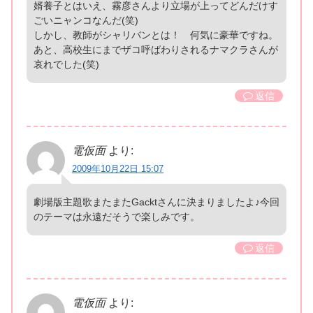
婿養子とはいえ、霧彦さんより立場が上ってどんだけす
ごいニャンコなんだ(笑)
しかし、教師がシャリバンとは！ 何気に豪華ですね。
あと、高校生にまでザコ呼ばわりされるナマクラさんが
哀れでした(笑)
返信
電仮面
より:
2009年10月22日 15:07
劇場版主題歌またまたGacktさんに決まりましたよ♪今回
のテーマは永遠だそうで楽しみです。
返信
電仮面
より: