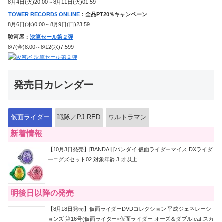
8月4日(火)20:00～8月11日(火)01:59
TOWER RECORDS ONLINE
：全品PT20％キャンペーン
8月6日(木)0:00～8月9日(日)23:59
駿河屋：
決算セール第２弾
8/7(金)8:00～8/12(水)7:599
発売日カレンダー
仮面ライダー
戦隊／PJ.RED
ウルトラマン
新着情報
【10月3日発売】[BANDAI] [バンダイ 仮面ライダーマイス DXライダ
ーエグズセット02 対象年齢 3 才以上
明後日以降の発売
【8月18日発売】仮面ライダーDVDコレクション 平成ジェネレーシ
ョンズ 第16号(仮面ライダー×仮面ライダー オーズ＆ダブルfeat.スカ