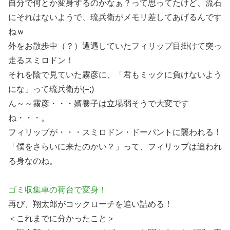
自分で何とか変身するのかなぁ？って思ってたけど、流石
にそれはないようで、琉兵衛がメモリ差してあげるんです
ねｗ
外をお散歩中（？）遭遇していたフィリップ目掛けて突っ
走るスミロドン！
それを陰で見ていた霧彦に、「君もミックに負けないよう
にな」って琉兵衛が(–;)
ん～～霧彦・・・婿養子は立場弱そうで大変です
ね・・・。
フィリップが・・・スミロドン・ドーパントに襲われる！
「僕をさらいに来たのかい？」って、フィリップは追われ
る身なのね。
ゴミ収集車の荷台で変身！
再び、翔太郎がコックローチを追い詰める！
＜これまでに分かったこと＞