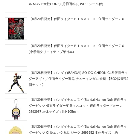
ル MOVIE大戦CORE) [分冊百科] (DVD・シール付)
【8月20日発売】仮面ライダーＢｌａｃｋ × 仮面ライダーＺＯ
【8月20日発売】仮面ライダーＢｌａｃｋ × 仮面ライダーＺＯ
(小学館クリエイティブ単行本)
【8月26日発売】バンダイ(BANDAI) SO-DO CHRONICLE 仮面ライ
ダーアギト／仮面ライダー響鬼 チューインガム 食玩 【BOX販売/12
個セット】
【8月30日発売】バンダイナムコヌイ(Bandai Namco Nui) 仮面ライ
ダーゼッツ 仮面ライダー変身マスコット 仮面ライダードォーン
2693957 本体サイズ：約H105mm
【8月30日発売】バンダイナムコヌイ(Bandai Namco Nui) 仮面ライ
ダーゼッツ Chibiぬいぐるみ ジーク 2693952 本体サイズ：約