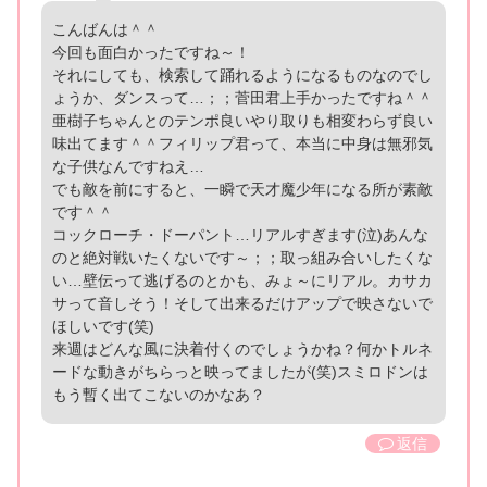
こんばんは＾＾
今回も面白かったですね～！
それにしても、検索して踊れるようになるものなのでし
ょうか、ダンスって…；；菅田君上手かったですね＾＾
亜樹子ちゃんとのテンポ良いやり取りも相変わらず良い
味出てます＾＾フィリップ君って、本当に中身は無邪気
な子供なんですねえ…
でも敵を前にすると、一瞬で天才魔少年になる所が素敵
です＾＾
コックローチ・ドーパント…リアルすぎます(泣)あんな
のと絶対戦いたくないです～；；取っ組み合いしたくな
い…壁伝って逃げるのとかも、みょ～にリアル。カサカ
サって音しそう！そして出来るだけアップで映さないで
ほしいです(笑)
来週はどんな風に決着付くのでしょうかね？何かトルネ
ードな動きがちらっと映ってましたが(笑)スミロドンは
もう暫く出てこないのかなあ？
返信