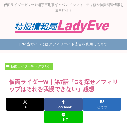
仮面ライダーゼッツや超宇宙刑事ギャバン インフィニティほか特撮関連情報を
毎日配信！
[PR]当サイトではアフィリエイト広告を利用してます
仮面ライダーW（ダブル）
仮面ライダーW｜第7話「Cを探せ／フィリ
ップはそれを我慢できない」感想
X
Facebook
はてブ
LINE