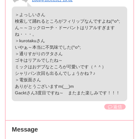
＞よっしいさん
検索して踊れるところがフィリップなんですよね(^o^;
ん～～コックローチ・ドーパントはリアルすぎます
ね・・・。
＞kurotakuさん
いやぁ～本当に不気味でした(^o^;
＞通りすがりのヲタさん
ゴキはリアルでしたね～
ミックはおデブなところが可愛いです（＾＾）
シャリバン次回も出るんでしょうかね？♪
＞電仮面さん
ありがとうございますm(__)m
Gacktさん3度目ですね～ またまた楽しみです！！！
返信
Message