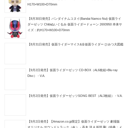
H170×W100×D70mm
【8月30日発売】バンダイナムコヌイ(Bandai Namco Nui) 仮面ライ
ダーゼッツ Chibiぬいぐるみ 仮面ライダードォーン 2693950 本体サ
イズ：約H170×W100×D70mm
【8月31日発売】仮面ライダーマイス&全仮面ライダー ひみつ大図鑑
【9月2日発売】仮面ライダーゼッツ CD-BOX（AL6枚組+Blu-ray
Disc） - V.A.
【9月2日発売】仮面ライダーゼッツSONG BEST（AL3枚組） - V.A.
【9月2日発売】【Amazon.co.jp限定】仮面ライダーゼッツ 劇場版
オリジナル サウンドトラック（AL） - 高木 洋 & 坂部 剛（特典：メ