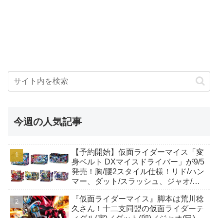
今週の人気記事
【予約開始】仮面ライダーマイス「変
身ベルト DXマイスドライバー」が9/5
発売！胸/腰2スタイル仕様！リド/ハン
マー、ダット/スラッシュ、ジャオ/バ
イト、ケイ/ショットボーンバックル
『仮面ライダーマイス』脚本は荒川稔
も！
久さん！十二支同盟の仮面ライダーテ