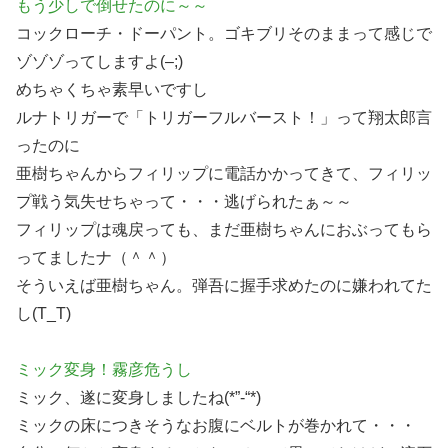
もう少しで倒せたのに～～
コックローチ・ドーパント。ゴキブリそのままって感じで
ゾゾゾってしますよ(–;)
めちゃくちゃ素早いですし
ルナトリガーで「トリガーフルバースト！」って翔太郎言
ったのに
亜樹ちゃんからフィリップに電話かかってきて、フィリッ
プ戦う気失せちゃって・・・逃げられたぁ～～
フィリップは魂戻っても、まだ亜樹ちゃんにおぶってもら
ってましたナ（＾＾）
そういえば亜樹ちゃん。弾吾に握手求めたのに嫌われてた
し(T_T)
ミック変身！霧彦危うし
ミック、遂に変身しましたね(*”-“*)
ミックの床につきそうなお腹にベルトが巻かれて・・・