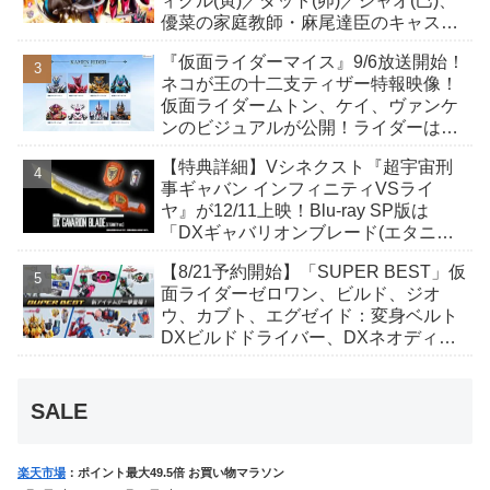
ィグル(寅)／ダット(卯)／ジャオ(巳)、
優菜の家庭教師・麻尾達臣のキャスト
が発表！トリガーのアキト金子隼也さ
『仮面ライダーマイス』9/6放送開始！
んも変身！
ネコが王の十二支ティザー特報映像！
仮面ライダームトン、ケイ、ヴァンケ
ンのビジュアルが公開！ライダーは子
丑寅卯辰巳午未申酉戌亥猫猫の14人⁉
【特典詳細】Vシネクスト『超宇宙刑
事ギャバン インフィニティVSライ
ヤ』が12/11上映！Blu-ray SP版は
「DXギャバリオンブレード(エタニテ
ィver.)」「ユカイダーエモルギー」ほ
【8/21予約開始】「SUPER BEST」仮
か豪華特典付き！
面ライダーゼロワン、ビルド、ジオ
ウ、カブト、エグゼイド：変身ベルト
DXビルドドライバー、DXネオディケ
イドライバー、DXホッパーゼクターほ
か12点！
SALE
楽天市場
：ポイント最大49.5倍 お買い物マラソン