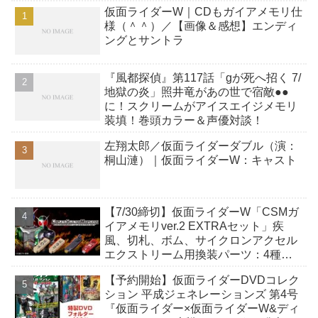
仮面ライダーW｜CDもガイアメモリ仕
様（＾＾）／【画像＆感想】エンディ
ングとサントラ
『風都探偵』第117話「gが死へ招く 7/
地獄の炎」照井竜があの世で宿敵●●
に！スクリームがアイスエイジメモリ
装填！巻頭カラー＆声優対談！
左翔太郎／仮面ライダーダブル（演：
桐山漣）｜仮面ライダーW：キャスト
【7/30締切】仮面ライダーW「CSMガ
イアメモリver.2 EXTRAセット」疾
風、切札、ボム、サイクロンアクセル
エクストリーム用換装パーツ：4種の
メモリそれぞれに固有の変身音を収
【予約開始】仮面ライダーDVDコレク
録！
ション 平成ジェネレーションズ 第4号
『仮面ライダー×仮面ライダーW&ディ