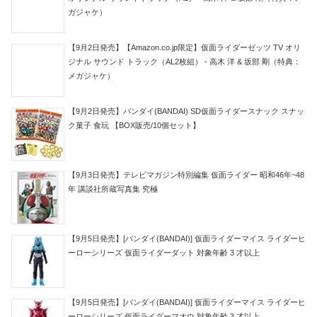
ガジャケ）
【9月2日発売】【Amazon.co.jp限定】仮面ライダーゼッツ TV オリ
ジナル サウンド トラック（AL2枚組） - 高木 洋 & 坂部 剛（特典：
メガジャケ）
【9月2日発売】バンダイ(BANDAI) SD仮面ライダースナック スナッ
ク菓子 食玩 【BOX販売/10個セット】
【9月3日発売】テレビマガジン特別編集 仮面ライダー 昭和46年~48
年 講談社所蔵写真集 究極
【9月5日発売】[バンダイ(BANDAI)] 仮面ライダーマイス ライダーヒ
ーローシリーズ 仮面ライダーダット 対象年齢 3 才以上
【9月5日発売】[バンダイ(BANDAI)] 仮面ライダーマイス ライダーヒ
ーローシリーズ 仮面ライダーマオウ 対象年齢 3 才以上