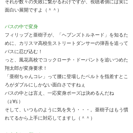
それが数々の失敗に繋がるわけですが、視聴者側には実に
面白い展開ですよ（＾＾）
バスの中で変身
フィリップと亜樹子が、「ヘブンズトルネード」を知るた
めに、カリスマ高校生ストリートダンサーの弾吾を追って
バスに忍び込む！
っと、風花高校でコックローチ・ドーパントを追いつめた
翔太郎が変身要求！
「亜樹ちゃんコレ」って腰に登場したベルトを指差すとこ
ろがダブルにしかない面白さですねぇ
バスの中とは言え、一応変身ポーズは決めるんだね
（≧∀≦）
そして、いつものように気を失う・・・。亜樹子はもう慣
れてるから上手に対応してますし（＾＾）