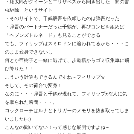
・翔太郎がクイーンとエリザベスから聞き出した「闇の害
虫駆除」というサイト
・そのサイトで、千鶴殺害を依頼したのは弾吾だった
・弾吾のパートナーだった千鶴が、再びコンビを組めば
「ヘブンズトルネード」も見ることができる
でも、フィリップはスミロドンに追われてるから・・・こ
のまま変身できないし
何とか亜樹子と一緒に逃げて、歩道橋からゴミ収集車に飛
び降りた！！
こういう計算もできるんですね～フィリップｗ
そして、その荷台で変身！
なのに・・・弾吾と千鶴が現れて、フィリップが2人に気
を取られた瞬間・・・。
コックローチはルナとトリガーのメモリを抜き取ってしま
いました(–;)
こんなの聞いてない！って感じな展開ですよね～