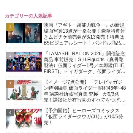
カテゴリーの人気記事
映画『アギトー超能力戦争ー』の新規
場面写真13点が一挙公開！豪華特典付
きムビチケ前売券が3/13発売！特典は
B5ビジュアルシート！バンドル商品付
きも！
『TAMASHII NATION 2026』開催記念
商品 事前販売：S.H.Figuarts（真骨彫
製法）仮面ライダー1号／本郷猛(THE
FIRST)、ティガダーク、仮面ライダー
ガヴおカシなセット
【イメージ7点公開】「テレビマガジ
ン特別編集 仮面ライダー 昭和46年~48
年 講談社所蔵写真集 究極」が9/3発
売！講談社所有写真のすべてをつぎ込
んだ究極の写真集！
【予約開始】ヒーローズコミックス
「仮面ライダークウガ(31)」が10/5発
売！