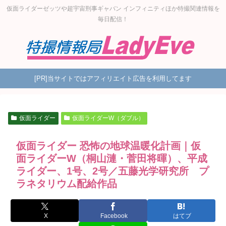
仮面ライダーゼッツや超宇宙刑事ギャバン インフィニティほか特撮関連情報を
毎日配信！
[PR]当サイトではアフィリエイト広告を利用してます
仮面ライダー
仮面ライダーW（ダブル）
仮面ライダー 恐怖の地球温暖化計画｜仮
面ライダーW（桐山漣・菅田将暉）、平成
ライダー、1号、2号／五藤光学研究所 プ
ラネタリウム配給作品
X
Facebook
はてブ