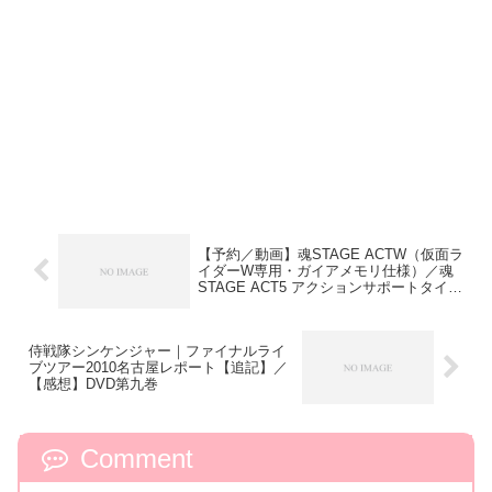
【予約／動画】魂STAGE ACTW（仮面ラ
イダーW専用・ガイアメモリ仕様）／魂
STAGE ACT5 アクションサポートタイプ
forMechanics（4色）／2010年7月発売
侍戦隊シンケンジャー｜ファイナルライ
ブツアー2010名古屋レポート【追記】／
【感想】DVD第九巻
Comment