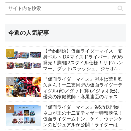
今週の人気記事
【予約開始】仮面ライダーマイス「変
身ベルト DXマイスドライバー」が9/5
発売！胸/腰2スタイル仕様！リド/ハン
マー、ダット/スラッシュ、ジャオ/バ
イト、ケイ/ショットボーンバックル
『仮面ライダーマイス』脚本は荒川稔
も！
久さん！十二支同盟の仮面ライダーテ
ィグル(寅)／ダット(卯)／ジャオ(巳)、
優菜の家庭教師・麻尾達臣のキャスト
が発表！トリガーのアキト金子隼也さ
『仮面ライダーマイス』9/6放送開始！
んも変身！
ネコが王の十二支ティザー特報映像！
仮面ライダームトン、ケイ、ヴァンケ
ンのビジュアルが公開！ライダーは子
丑寅卯辰巳午未申酉戌亥猫猫の14人⁉