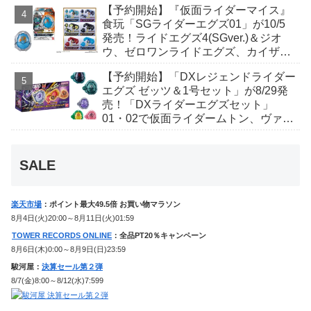
【予約開始】『仮面ライダーマイス』
食玩「SGライダーエグズ01」が10/5
発売！ライドエグズ4(SGver.)＆ジオ
ウ、ゼロワンライドエグズ、カイザ、
ギャレン、ディエンドシードエグズ！
【予約開始】「DXレジェンドライダー
エグズ ゼッツ＆1号セット」が8/29発
売！「DXライダーエグズセット」
01・02で仮面ライダームトン、ヴァン
ケンに変身！マイスもフォームチェン
ジ！
SALE
楽天市場
：ポイント最大49.5倍 お買い物マラソン
8月4日(火)20:00～8月11日(火)01:59
TOWER RECORDS ONLINE
：全品PT20％キャンペーン
8月6日(木)0:00～8月9日(日)23:59
駿河屋：
決算セール第２弾
8/7(金)8:00～8/12(水)7:599