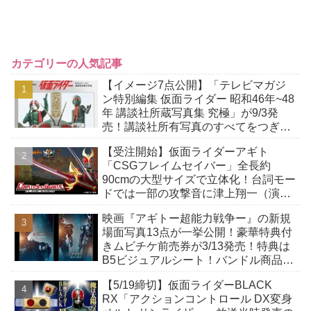
カテゴリーの人気記事
【イメージ7点公開】「テレビマガジ
ン特別編集 仮面ライダー 昭和46年~48
年 講談社所蔵写真集 究極」が9/3発
売！講談社所有写真のすべてをつぎ込
んだ究極の写真集！
【受注開始】仮面ライダーアギト
「CSGフレイムセイバー」全長約
90cmの大型サイズで立体化！台詞モー
ドでは一部の攻撃音に津上翔一（演：
賀集利樹）の掛け声が付加！
映画『アギトー超能力戦争ー』の新規
場面写真13点が一挙公開！豪華特典付
きムビチケ前売券が3/13発売！特典は
B5ビジュアルシート！バンドル商品付
きも！
【5/19締切】仮面ライダーBLACK
RX「アクションコントロール DX変身