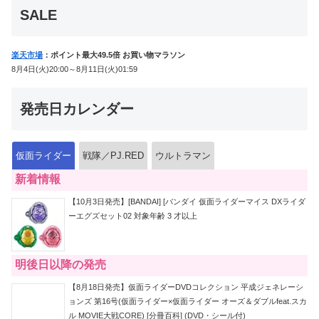
SALE
楽天市場
：ポイント最大49.5倍 お買い物マラソン
8月4日(火)20:00～8月11日(火)01:59
発売日カレンダー
仮面ライダー
戦隊／PJ.RED
ウルトラマン
新着情報
【10月3日発売】[BANDAI] [バンダイ 仮面ライダーマイス DXライダ
ーエグズセット02 対象年齢 3 才以上
明後日以降の発売
【8月18日発売】仮面ライダーDVDコレクション 平成ジェネレーシ
ョンズ 第16号(仮面ライダー×仮面ライダー オーズ＆ダブルfeat.スカ
ル MOVIE大戦CORE) [分冊百科] (DVD・シール付)