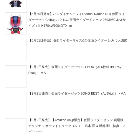
【8月30日発売】バンダイナムコヌイ(Bandai Namco Nui) 仮面ライ
ダーゼッツ Chibiぬいぐるみ 仮面ライダードォーン 2693950 本体サ
イズ：約H170×W100×D70mm
【8月31日発売】仮面ライダーマイス&全仮面ライダー ひみつ大図鑑
【9月2日発売】仮面ライダーゼッツ CD-BOX（AL6枚組+Blu-ray
Disc） - V.A.
【9月2日発売】仮面ライダーゼッツSONG BEST（AL3枚組） - V.A.
【9月2日発売】【Amazon.co.jp限定】仮面ライダーゼッツ 劇場版
オリジナル サウンドトラック（AL） - 高木 洋 & 坂部 剛（特典：メ
ガジャケ）