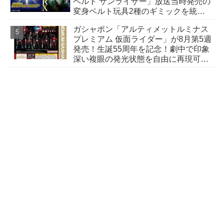
ベルト サンライザー」放送当時発売の
変身ベルト玩具2種のギミックを統
合！光る！回る！鳴る！変身ポーズを
ガシャポン「アルティメットルミナス
認識！
プレミアム 仮面ライダー」が8月第5週
発売！生誕55周年を記念！劇中で印象
深い複眼の発光状態を自由に再現可
能！