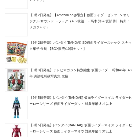
【9月2日発売】【Amazon.co.jp限定】仮面ライダーゼッツ TV オリ
ジナル サウンド トラック（AL2枚組） - 高木 洋 & 坂部 剛（特典：
メガジャケ）
【9月2日発売】バンダイ(BANDAI) SD仮面ライダースナック スナッ
ク菓子 食玩 【BOX販売/10個セット】
【9月3日発売】テレビマガジン特別編集 仮面ライダー 昭和46年~48
年 講談社所蔵写真集 究極
【9月5日発売】[バンダイ(BANDAI)] 仮面ライダーマイス ライダーヒ
ーローシリーズ 仮面ライダーダット 対象年齢 3 才以上
【9月5日発売】[バンダイ(BANDAI)] 仮面ライダーマイス ライダーヒ
ーローシリーズ 仮面ライダーマオウ 対象年齢 3 才以上