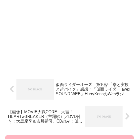
仮面ライダーオーズ｜第10話「拳と実験
と超バイク」感想／「仮面ライダー avex
SOUND WEB」HurryKennのWebラジオ
が本日スタート！／AmazonのSHFタト
バは初回特典アンク付きでしたヨ
【画像】MOVIE大戦CORE｜大吉！
HEART∞BREAKER（主題歌）／DVD付
き：大黒摩季＆吉川晃司、CDのみ：仮面
ライダーオーズ＆仮面ライダースカル！