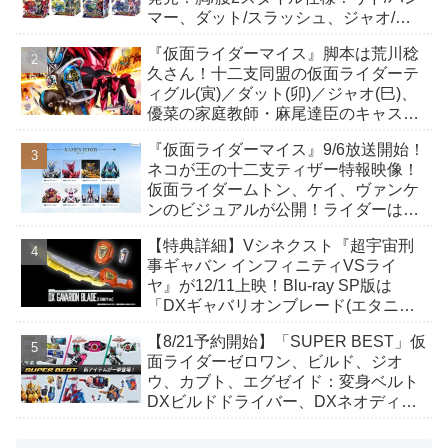
マー、ダット/スラッシュ、ジャオ/バ
イト、ケイ/ショットボーンバックル
『仮面ライダーマイス』脚本は荒川稔
も！
久さん！十二支同盟の仮面ライダーテ
ィグル(寅)／ダット(卯)／ジャオ(巳)、
優菜の家庭教師・麻尾達臣のキャスト
が発表！トリガーのアキト金子隼也さ
『仮面ライダーマイス』9/6放送開始！
んも変身！
ネコが王の十二支ティザー特報映像！
仮面ライダームトン、ケイ、ヴァンケ
ンのビジュアルが公開！ライダーは子
丑寅卯辰巳午未申酉戌亥猫猫の14人⁉
【特典詳細】Vシネクスト『超宇宙刑
事ギャバン インフィニティVSライ
ヤ』が12/11上映！Blu-ray SP版は
「DXギャバリオンブレード(エタニテ
ィver.)」「ユカイダーエモルギー」ほ
【8/21予約開始】「SUPER BEST」仮
か豪華特典付き！
面ライダーゼロワン、ビルド、ジオ
ウ、カブト、エグゼイド：変身ベルト
DXビルドドライバー、DXネオディケ
イドライバー、DXホッパーゼクターほ
か12点！