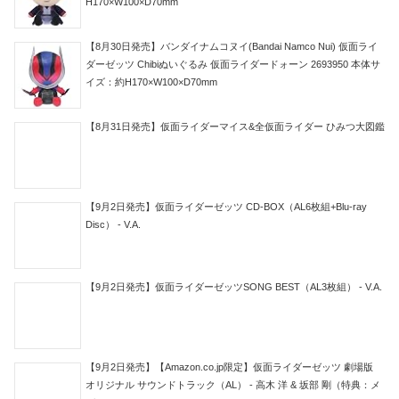
H170×W100×D70mm
【8月30日発売】バンダイナムコヌイ(Bandai Namco Nui) 仮面ライ
ダーゼッツ Chibiぬいぐるみ 仮面ライダードォーン 2693950 本体サ
イズ：約H170×W100×D70mm
【8月31日発売】仮面ライダーマイス&全仮面ライダー ひみつ大図鑑
【9月2日発売】仮面ライダーゼッツ CD-BOX（AL6枚組+Blu-ray
Disc） - V.A.
【9月2日発売】仮面ライダーゼッツSONG BEST（AL3枚組） - V.A.
【9月2日発売】【Amazon.co.jp限定】仮面ライダーゼッツ 劇場版
オリジナル サウンドトラック（AL） - 高木 洋 & 坂部 剛（特典：メ