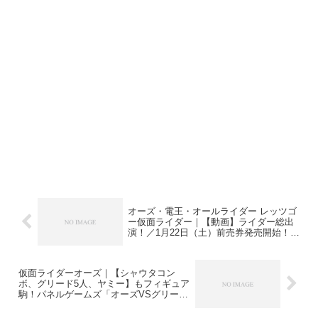
オーズ・電王・オールライダー レッツゴ
ー仮面ライダー｜【動画】ライダー総出
演！／1月22日（土）前売券発売開始！
【画像】プレゼント！
仮面ライダーオーズ｜【シャウタコン
ボ、グリード5人、ヤミー】もフィギュア
駒！パネルゲームズ「オーズVSグリード
陣取りバトル」「タジャドルコンボを目
指せ！」