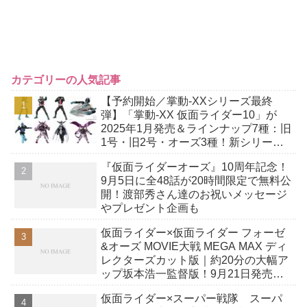
カテゴリーの人気記事
【予約開始／掌動-XXシリーズ最終
弾】「掌動-XX 仮面ライダー10」が
2025年1月発売＆ラインナップ7種：旧
1号・旧2号・オーズ3種！新シリーズ
は『掌動EXCEED』！
『仮面ライダーオーズ』10周年記念！
9月5日に全48話が20時間限定で無料公
開！渡部秀さん達のお祝いメッセージ
やプレゼント企画も
仮面ライダー×仮面ライダー フォーゼ
&オーズ MOVIE大戦 MEGA MAX ディ
レクターズカット版｜約20分の大幅ア
ップ坂本浩一監督版！9月21日発売／
ジャケット画像アップ！
仮面ライダー×スーパー戦隊 スーパ