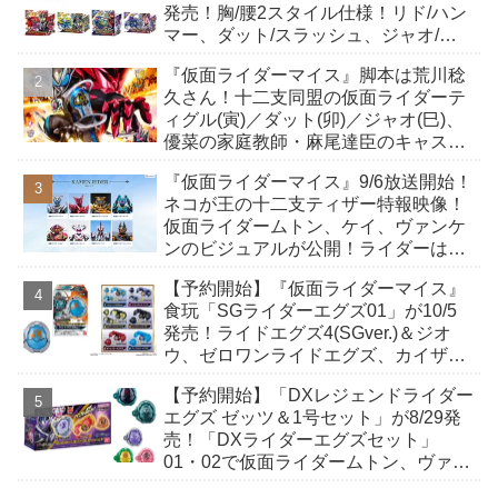
発売！胸/腰2スタイル仕様！リド/ハン
マー、ダット/スラッシュ、ジャオ/バ
イト、ケイ/ショットボーンバックル
『仮面ライダーマイス』脚本は荒川稔
も！
久さん！十二支同盟の仮面ライダーテ
ィグル(寅)／ダット(卯)／ジャオ(巳)、
優菜の家庭教師・麻尾達臣のキャスト
が発表！トリガーのアキト金子隼也さ
『仮面ライダーマイス』9/6放送開始！
んも変身！
ネコが王の十二支ティザー特報映像！
仮面ライダームトン、ケイ、ヴァンケ
ンのビジュアルが公開！ライダーは子
丑寅卯辰巳午未申酉戌亥猫猫の14人⁉
【予約開始】『仮面ライダーマイス』
食玩「SGライダーエグズ01」が10/5
発売！ライドエグズ4(SGver.)＆ジオ
ウ、ゼロワンライドエグズ、カイザ、
ギャレン、ディエンドシードエグズ！
【予約開始】「DXレジェンドライダー
エグズ ゼッツ＆1号セット」が8/29発
売！「DXライダーエグズセット」
01・02で仮面ライダームトン、ヴァン
ケンに変身！マイスもフォームチェン