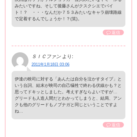
みたいですね、そして後藤さんがクスクシエでバイ
ト！？ ・・・なんだか７５３みたいなキャラ崩壊路線
で定着するんでしょうか！？(笑)。
返信
ＳＩＣファン
より:
2011年1月18日 03:06
伊達の映司に対する「あんたは自分を泣かすタイプ」と
いう台詞、結末が映司の自己犠牲で終わる伏線かも？と
思ってドキッとしました。考えすぎならよいですが…
グリードも人造人間だとわかってしまうと、結局、アン
クも他のグリードもノブナガと同じということですよ
ね…
返信