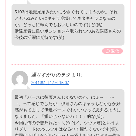
5103は地獄兄弟みたいにやさぐれてしまうのか。それ
とも753みたいにキャラ崩壊してネタキャラになるの
か。どっちに転んでもおいしいのですけど(笑)
伊達兄貴に良いポジションを取られつつある誤藤さんの
今後の活躍に期待です(笑)
返信
通りすがりのヲタ
より:
2011年1月17日 15:07
最初「バースは後藤さんじゃないのか、はぁ～・・-
_-」って感じでしたが、伊達さんのキャラもなかなか好
感がもてまして伊達バースでもいいなって思えるように
なりました、「嫌いじゃないわ！！」的な(笑)。
今回は俺の予想外れた～＼(^o^)／、ウヴァ君(というよ
りグリード)のツルツルはなるべく観たくないです(笑)。
次回はカザリがゲルショッカー怪人みたいなヤミー作る