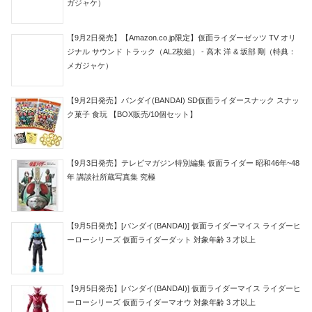
ガジャケ）
【9月2日発売】【Amazon.co.jp限定】仮面ライダーゼッツ TV オリ
ジナル サウンド トラック（AL2枚組） - 高木 洋 & 坂部 剛（特典：
メガジャケ）
【9月2日発売】バンダイ(BANDAI) SD仮面ライダースナック スナッ
ク菓子 食玩 【BOX販売/10個セット】
【9月3日発売】テレビマガジン特別編集 仮面ライダー 昭和46年~48
年 講談社所蔵写真集 究極
【9月5日発売】[バンダイ(BANDAI)] 仮面ライダーマイス ライダーヒ
ーローシリーズ 仮面ライダーダット 対象年齢 3 才以上
【9月5日発売】[バンダイ(BANDAI)] 仮面ライダーマイス ライダーヒ
ーローシリーズ 仮面ライダーマオウ 対象年齢 3 才以上