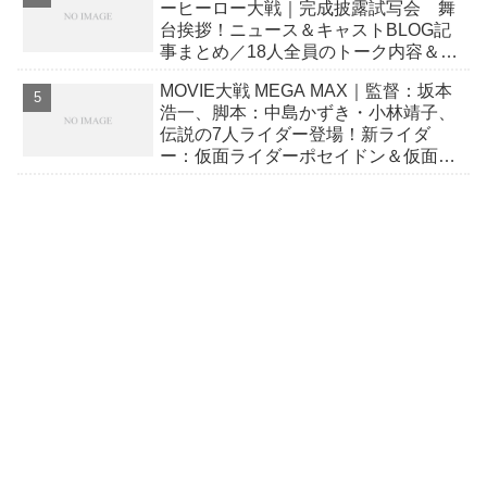
ーヒーロー大戦｜完成披露試写会 舞
台挨拶！ニュース＆キャストBLOG記
事まとめ／18人全員のトーク内容＆写
真！
MOVIE大戦 MEGA MAX｜監督：坂本
浩一、脚本：中島かずき・小林靖子、
伝説の7人ライダー登場！新ライダ
ー：仮面ライダーポセイドン＆仮面ラ
イダーなでしこ！荒井敦史も出演！