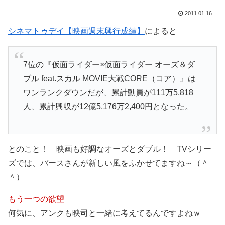
2011.01.16
シネマトゥデイ【映画週末興行成績】
によると
7位の『仮面ライダー×仮面ライダー オーズ＆ダ
ブル feat.スカル MOVIE大戦CORE（コア）』は
ワンランクダウンだが、累計動員が111万5,818
人、累計興収が12億5,176万2,400円となった。
とのこと！ 映画も好調なオーズとダブル！ TVシリー
ズでは、バースさんが新しい風をふかせてますね～（＾
＾）
もう一つの欲望
何気に、アンクも映司と一緒に考えてるんですよねｗ