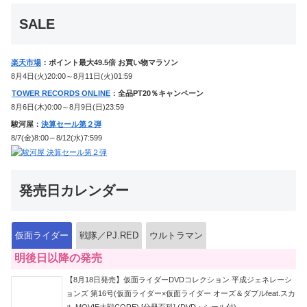
ジ！
SALE
楽天市場
：ポイント最大49.5倍 お買い物マラソン
8月4日(火)20:00～8月11日(火)01:59
TOWER RECORDS ONLINE
：全品PT20％キャンペーン
8月6日(木)0:00～8月9日(日)23:59
駿河屋：
決算セール第２弾
8/7(金)8:00～8/12(水)7:599
発売日カレンダー
仮面ライダー
戦隊／PJ.RED
ウルトラマン
明後日以降の発売
【8月18日発売】仮面ライダーDVDコレクション 平成ジェネレーシ
ョンズ 第16号(仮面ライダー×仮面ライダー オーズ＆ダブルfeat.スカ
ル MOVIE大戦CORE) [分冊百科] (DVD・シール付)