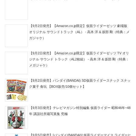
【9月2日発売】【Amazon.co.jp限定】仮面ライダーゼッツ 劇場版
オリジナル サウンドトラック（AL） - 高木 洋 & 坂部 剛（特典：メ
ガジャケ）
【9月2日発売】【Amazon.co.jp限定】仮面ライダーゼッツ TV オリ
ジナル サウンド トラック（AL2枚組） - 高木 洋 & 坂部 剛（特典：
メガジャケ）
【9月2日発売】バンダイ(BANDAI) SD仮面ライダースナック スナッ
ク菓子 食玩 【BOX販売/10個セット】
【9月3日発売】テレビマガジン特別編集 仮面ライダー 昭和46年~48
年 講談社所蔵写真集 究極
【9月5日発売】[バンダイ(BANDAI)] 仮面ライダーマイス ライダーヒ