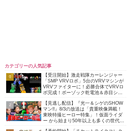
カテゴリーの人気記事
【受注開始】激走戦隊カーレンジャー
「SMP VRVロボ」5台のVRVマシンが
VRVファイターに！必勝合体でVRVロ
ボ完成！ボーゾック乾電池＆赤目シー
ル付属！
【見逃し配信】『光一＆シゲのSHOW
マン!!』8/3の放送は「貴重映像満載！
東映特撮ヒーロー特集」！仮面ライダ
ー から始まり50年以上も多くの世代に
愛され続ける秘密をレジェンド達が明