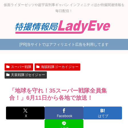
仮面ライダーゼッツや超宇宙刑事ギャバン インフィニティほか特撮関連情報を
毎日配信！
[PR]当サイトではアフィリエイト広告を利用してます
スーパー戦隊
海賊戦隊ゴーカイジャー
天装戦隊ゴセイジャー
「地球を守れ！35スーパー戦隊全員集
合！」6月11日から各地で放送！
X
Facebook
はてブ