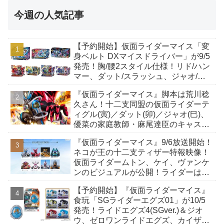
今週の人気記事
【予約開始】仮面ライダーマイス「変
身ベルト DXマイスドライバー」が9/5
発売！胸/腰2スタイル仕様！リド/ハン
マー、ダット/スラッシュ、ジャオ/バ
イト、ケイ/ショットボーンバックル
『仮面ライダーマイス』脚本は荒川稔
も！
久さん！十二支同盟の仮面ライダーテ
ィグル(寅)／ダット(卯)／ジャオ(巳)、
優菜の家庭教師・麻尾達臣のキャスト
が発表！トリガーのアキト金子隼也さ
『仮面ライダーマイス』9/6放送開始！
んも変身！
ネコが王の十二支ティザー特報映像！
仮面ライダームトン、ケイ、ヴァンケ
ンのビジュアルが公開！ライダーは子
丑寅卯辰巳午未申酉戌亥猫猫の14人⁉
【予約開始】『仮面ライダーマイス』
食玩「SGライダーエグズ01」が10/5
発売！ライドエグズ4(SGver.)＆ジオ
ウ、ゼロワンライドエグズ、カイザ、