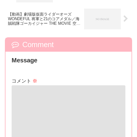
【動画】劇場版仮面ライダーオーズ
WONDEFUL 将軍と21のコアメダル／海
賊戦隊ゴーカイジャー THE MOVIE 空飛
ぶ幽霊船｜予告編＆前売り券・プレミア
前売券・劇場情報アップ！
Comment
Message
コメント
※