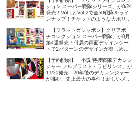
【予約開始】「チケットライクコレク
かす！
ション スーパー戦隊シリーズ」が8/24
発売！Vol.1とVol.2で全50戦隊をライ
ンナップ！チケットのような大ボリュ
ーム感！歴代順にデザインが繋がる！
「【フラットガシャポン】クリアポー
チコレクション スーパー戦隊」が8月
第4週発売！付属の両面デザインシー
トで2パターンのデザインが楽しめ
る！
【予約開始】「小説 特捜戦隊デカレン
ジャー フルブラスト・ラビリンス」が
11/30発売！20年後のデカレンジャー
が挑む、史上最大の事件！新しいメカ
も登場！