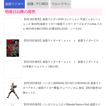
仮面ライダー
戦隊／PJ.RED
ウルトラマン
明後日以降の発売
【8月18日発売】仮面ライダーDVDコレクション 平成ジェネレーシ
ョンズ 第16号(仮面ライダー×仮面ライダー オーズ＆ダブルfeat.スカ
ル MOVIE大戦CORE) [分冊百科] (DVD・シール付)
【8月20日発売】仮面ライダーＢｌａｃｋ × 仮面ライダーＺＯ
【8月20日発売】仮面ライダーＢｌａｃｋ × 仮面ライダーＺＯ
(小学館クリエイティブ単行本)
【8月26日発売】バンダイ(BANDAI) SO-DO CHRONICLE 仮面ライ
ダーアギト／仮面ライダー響鬼 チューインガム 食玩 【BOX販売/12
個セット】
【8月30日発売】バンダイナムコヌイ(Bandai Namco Nui) 仮面ライ