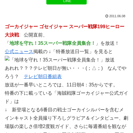
LINE
2011.06.08
ゴーカイジャー ゴセイジャー スーパー戦隊199ヒーロー
大決戦
公開直前、
「
地球を守れ！35スーパー戦隊全員集合！
」を放送！
公式ニュース
掲載の ↓「特番放送日一覧」を見ると
あれれ？？？テレビ朝日が無い・・・(；△；) なんでや
ろう？
テレビ朝日番組表
放送が一番早いところでは、11日朝4：35からです。
特番の下に載っている「海賊戦隊ゴーカイジャー公式ガイ
ド」は
↓ 新登場となる6番目の戦士ゴーカイシルバーを含むメ
インキャスト全員撮り下ろしグラビア＆インタビュー、劇
場版の楽しさ倍増2度観ガイド、さらに毎週番組を観なが