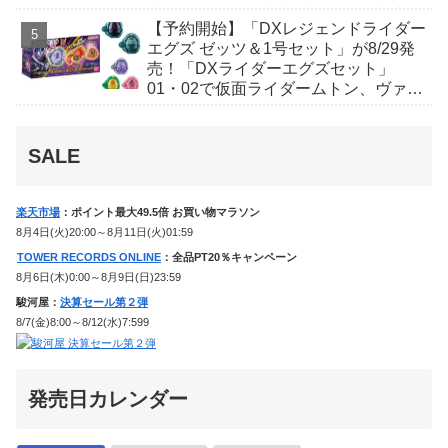
ギャレン、ディエンドシードエグズ！
【予約開始】「DXレジェンドライダー
エグズ ゼッツ＆1号セット」が8/29発
売！「DXライダーエグズセット」
01・02で仮面ライダームトン、ヴァン
ケンに変身！マイスもフォームチェン
ジ！
SALE
楽天市場
：ポイント最大49.5倍 お買い物マラソン
8月4日(火)20:00～8月11日(火)01:59
TOWER RECORDS ONLINE
：全品PT20％キャンペーン
8月6日(木)0:00～8月9日(日)23:59
駿河屋：
決算セール第２弾
8/7(金)8:00～8/12(水)7:599
発売日カレンダー