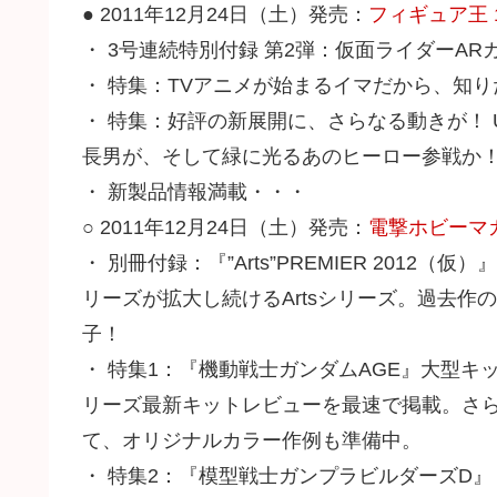
● 2011年12月24日（土）発売：
フィギュア王 1
・ 3号連続特別付録 第2弾：仮面ライダーA
・ 特集：TVアニメが始まるイマだから、知りたい！B
・ 特集：好評の新展開に、さらなる動きが！ U
長男が、そして緑に光るあのヒーロー参戦か
・ 新製品情報満載・・・
○ 2011年12月24日（土）発売：
電撃ホビーマガ
・ 別冊付録：『”Arts”PREMIER 2012（仮
リーズが拡大し続けるArtsシリーズ。過去作
子！
・ 特集1：『機動戦士ガンダムAGE』大型
リーズ最新キットレビューを最速で掲載。さ
て、オリジナルカラー作例も準備中。
・ 特集2：『模型戦士ガンプラビルダーズD