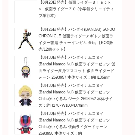
【8月20日発売】仮面ライダーＢｌａｃｋ
× 仮面ライダーＺＯ (小学館クリエイティ
ブ単行本)
【8月26日発売】バンダイ(BANDAI) SO-DO
CHRONICLE 仮面ライダーアギト／仮面ラ
イダー響鬼 チューインガム 食玩 【BOX販
売/12個セット】
【8月30日発売】バンダイナムコヌイ
(Bandai Namco Nui) 仮面ライダーゼッツ 仮
面ライダー変身マスコット 仮面ライダード
ォーン 2693957 本体サイズ：約H105mm
【8月30日発売】バンダイナムコヌイ
(Bandai Namco Nui) 仮面ライダーゼッツ
Chibiぬいぐるみ ジーク 2693952 本体サイ
ズ：約H170×W100×D70mm
【8月30日発売】バンダイナムコヌイ
(Bandai Namco Nui) 仮面ライダーゼッツ
Chibiぬいぐるみ 仮面ライダードォーン
2693950 本体サイズ：約