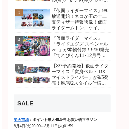
ル(寅)／ダット(卯)／ジャオ
(巳)、優菜の家庭教師・麻
『仮面ライダーマイス』9/6
尾達臣のキャストが発表！
放送開始！ネコが王の十二
トリガーのアキト金子隼也
支ティザー特報映像！仮面
さんも変身！
ライダームトン、ケイ、ヴ
ァンケンのビジュアルが公
『仮面ライダーマイス』
開！ライダーは子丑寅卯辰
「ライドエグズ スペシャル
巳午未申酉戌亥猫猫の14
ver.」が本物付録！9/30発売
人⁉
「てれびくん11･12月号」
予告が公開！本体は超豪華
【8/7予約開始】仮面ライダ
キラキララメ入り！変身ベ
ーマイス「変身ベルト DX
ルトにセットすれば特別な
マイスドライバー」が9/5発
音声が！
売！胸/腰2スタイル仕様！
リド/ハンマー、ダット/スラ
ッシュ、ジャオ/バイト、ケ
イ/ショットボーンバックル
SALE
も！
楽天市場
：ポイント最大49.5倍 お買い物マラソン
8月4日(火)20:00～8月11日(火)01:59