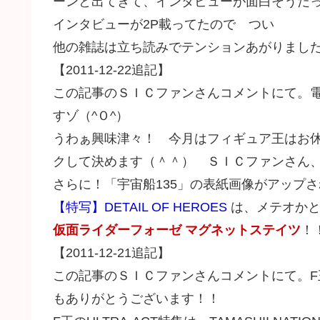
ーンと出てきて、インタビューが面白そうだ
インタビューが2P載ってたので つい
他の雑誌は立ち読みでテンションあがりまし
【2011-12-22追記】
この記事のＳＩＣファンさんコメントにて。
すゾ（^Ｏ^）
うわぁ興味津々！ 今月はフィギュア王はお
クして決めます（＾＾） ＳＩＣファンさん
さらに！「宇宙船135」の表紙画像がアップ
【特写】DETAIL OF HEROES
は、メテオかと
仮面ライダーフォーゼ マグネットステイツ
！
【2011-12-21追記】
この記事のＳＩＣファンさんコメントにて。F
もありがとうございます！！