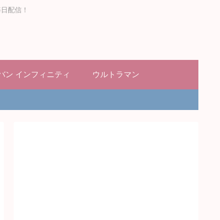
毎日配信！
バン インフィニティ
ウルトラマン