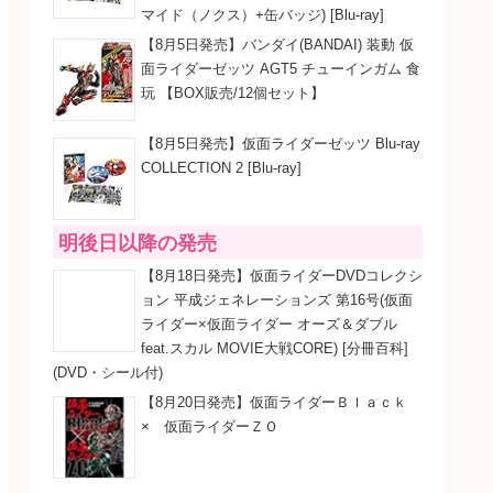
マイド（ノクス）+缶バッジ) [Blu-ray]
【8月5日発売】バンダイ(BANDAI) 装動 仮
面ライダーゼッツ AGT5 チューインガム 食
玩 【BOX販売/12個セット】
【8月5日発売】仮面ライダーゼッツ Blu-ray
COLLECTION 2 [Blu-ray]
明後日以降の発売
【8月18日発売】仮面ライダーDVDコレクシ
ョン 平成ジェネレーションズ 第16号(仮面
ライダー×仮面ライダー オーズ＆ダブル
feat.スカル MOVIE大戦CORE) [分冊百科]
(DVD・シール付)
【8月20日発売】仮面ライダーＢｌａｃｋ
× 仮面ライダーＺＯ