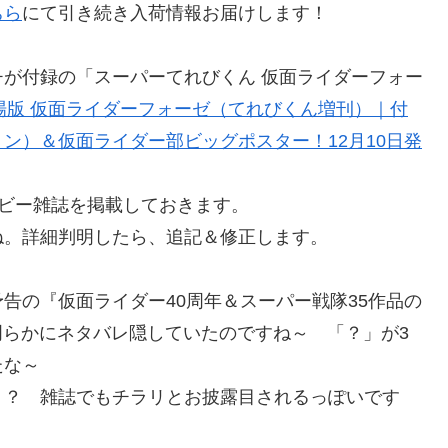
ちら
にて引き続き入荷情報お届けします！
）
が付録の「スーパーてれびくん 仮面ライダーフォー
劇場版 仮面ライダーフォーゼ（てれびくん増刊）｜付
ン）＆仮面ライダー部ビッグポスター！12月10日発
＆ホビー雑誌を掲載しておきます。
ね。詳細判明したら、追記＆修正します。
告の『仮面ライダー40周年＆スーパー戦隊35作品の
らかにネタバレ隠していたのですね～ 「？」が3
たな～
！？ 雑誌でもチラリとお披露目されるっぽいです