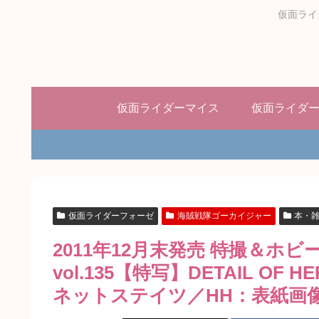
仮面ライ
仮面ライダーマイス
仮面ライダ
仮面ライダーフォーゼ
海賊戦隊ゴーカイジャー
本・
2011年12月末発売 特撮＆
vol.135【特写】DETAIL O
ネットステイツ／HH：表紙画