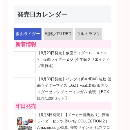
発売日カレンダー
仮面ライダー
戦隊／PJ.RED
ウルトラマン
新着情報
【8月20日発売】仮面ライダーＢｌａｃｋ
× 仮面ライダーＺＯ (小学館クリエイティ
ブ単行本)
【9月30日発売】バンダイ(BANDAI) 装動 仮
面ライダーマイス EGZ1 Feat.装動 仮面ラ
イダーゼッツ チューインガム 食玩 【BOX
販売/12個セット】
昨日発売
【8月5日発売】【メーカー特典あり】仮面
ライダーゼッツ Blu-ray COLLECTION 2 (
Amazon.co.jp特典: 複製サイン入りL判ブロ