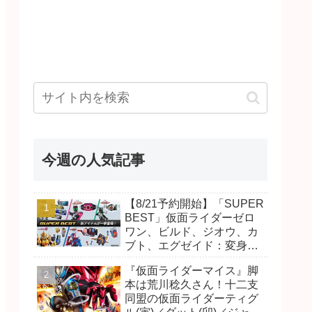
今週の人気記事
【8/21予約開始】「SUPER
BEST」仮面ライダーゼロ
ワン、ビルド、ジオウ、カ
ブト、エグゼイド：変身ベ
ルト DXビルドドライバ
『仮面ライダーマイス』脚
ー、DXネオディケイドライ
本は荒川稔久さん！十二支
バー、DXホッパーゼクター
同盟の仮面ライダーティグ
ほか12点！