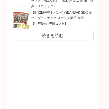
ラック（AL2枚組） - 高木 洋 & 坂部 剛（特
典：メガジャケ）
【9月2日発売】バンダイ(BANDAI) SD仮面
ライダースナック スナック菓子 食玩
【BOX販売/10個セット】
続きを読む