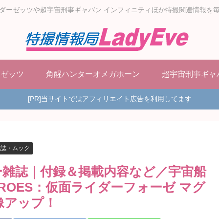
ダーゼッツや超宇宙刑事ギャバン インフィニティほか特撮関連情報を
ーゼッツ
角醒ハンターオメガホーン
超宇宙刑事ギャ
[PR]当サイトではアフィリエイト広告を利用してます
雑誌・ムック
ホビー雑誌｜付録＆掲載内容など／宇宙船
F HEROES：仮面ライダーフォーゼ マグ
像アップ！