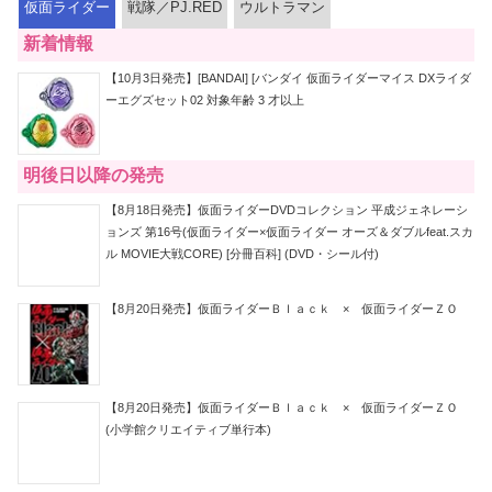
仮面ライダー
戦隊／PJ.RED
ウルトラマン
新着情報
【10月3日発売】[BANDAI] [バンダイ 仮面ライダーマイス DXライダ
ーエグズセット02 対象年齢 3 才以上
明後日以降の発売
【8月18日発売】仮面ライダーDVDコレクション 平成ジェネレーシ
ョンズ 第16号(仮面ライダー×仮面ライダー オーズ＆ダブルfeat.スカ
ル MOVIE大戦CORE) [分冊百科] (DVD・シール付)
【8月20日発売】仮面ライダーＢｌａｃｋ × 仮面ライダーＺＯ
【8月20日発売】仮面ライダーＢｌａｃｋ × 仮面ライダーＺＯ
(小学館クリエイティブ単行本)