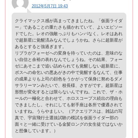
2012年5月7日 19:43
クライマックス感が高まってきましたね。「仮面ライダ
ー」であることの重たさも描かれていて、よいエピソー
ドでした。レオの強敵っぷりもハンパなく。レオはあれ
で超新星に覚醒済みなんでしょうかね。さらに超新星が
あるとすると強過ぎます。
リブラがフォーゼへの変身を待っていたのは、意味のな
い自信と余裕の表れなんでしょうね。その結果、フォー
ゼにあそこまで追い詰められても覚醒しない超新星に、
ボスへの命乞いの悪あがきの中で覚醒するなんて、仕事
の成果よりも上司の顔色をうかがって保身に努めるダメ
サラリーマンみたいで、校長様、さすがです。超新星は
形態が変化するとは限らないんですね。これで、ザ・ホ
ールの一極化と合わせて、ホロスコープス続出の理由も
できましたし。それにしても射手座は各所で優遇されて
いますね。うらやましい。（アクエリアスは、雑誌の写
真で、宇宙飛行士選抜試験の模試を仮面ライダー部の
面々と一緒に受けている金髪ロングの女生徒ではないか
と想像しています。）