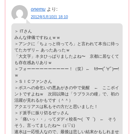
onemu
より:
2012年5月10日 18:10
＞ ITさん
みんな律儀ですねぇｗｗ
＞アンクに「ちょっと待ってろ」と言われて本当に待っ
てたカザリ← あったあったｗ
「大文字」ネタひっぱりましたよね〜 京都に居なくて
も存在感ありありｗ
＞フォーーーーーーーーーー！（笑）← ｷﾀ━(ﾟ∀ﾟ)━!
ｗ
＞ＳＩＣファンさん
＞ボスへの命乞いの悪あがきの中で覚醒 ← ここポイ
ントですよねｗ 次回以降は「ラプラスの瞳」で、初の
活躍が見れるかもです（＾＾）
アクエリアスは私もその方だと思いました！
＞ド派手に振り切るぜッさん
＞「痛いっ・・」ってダディ校長〜(゜∇゜) ← そう
そう。言ってましたね〜（≧▽≦)
速水は一応怪人なので、最後は悲しい結末かもしれませ