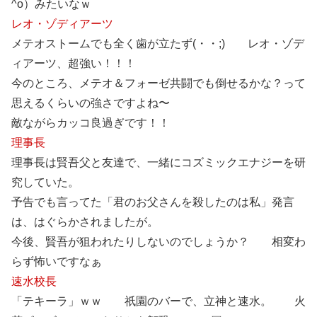
^o）みたいなｗ
レオ・ゾディアーツ
メテオストームでも全く歯が立たず(・・;) レオ・ゾデ
ィアーツ、超強い！！！
今のところ、メテオ＆フォーゼ共闘でも倒せるかな？って
思えるくらいの強さですよね〜
敵ながらカッコ良過ぎです！！
理事長
理事長は賢吾父と友達で、一緒にコズミックエナジーを研
究していた。
予告でも言ってた「君のお父さんを殺したのは私」発言
は、はぐらかされましたが。
今後、賢吾が狙われたりしないのでしょうか？ 相変わ
らず怖いですなぁ
速水校長
「テキーラ」ｗｗ 祇園のバーで、立神と速水。 火