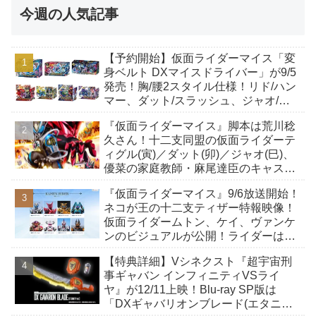
今週の人気記事
【予約開始】仮面ライダーマイス「変
身ベルト DXマイスドライバー」が9/5
発売！胸/腰2スタイル仕様！リド/ハン
マー、ダット/スラッシュ、ジャオ/バ
イト、ケイ/ショットボーンバックル
『仮面ライダーマイス』脚本は荒川稔
も！
久さん！十二支同盟の仮面ライダーテ
ィグル(寅)／ダット(卯)／ジャオ(巳)、
優菜の家庭教師・麻尾達臣のキャスト
が発表！トリガーのアキト金子隼也さ
『仮面ライダーマイス』9/6放送開始！
んも変身！
ネコが王の十二支ティザー特報映像！
仮面ライダームトン、ケイ、ヴァンケ
ンのビジュアルが公開！ライダーは子
丑寅卯辰巳午未申酉戌亥猫猫の14人⁉
【特典詳細】Vシネクスト『超宇宙刑
事ギャバン インフィニティVSライ
ヤ』が12/11上映！Blu-ray SP版は
「DXギャバリオンブレード(エタニテ