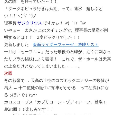
スの瞳」を持っていた～！！
「ダークネビュラ行きは延期」って、速水 超しぶと
い！！ヽ(´▽｀)ノ
理事長
サジタリウス
ですかぃ！ w(゜ロ゜)w
いやぁ～ まさか このタイミングで、理事長の星座が判
明するとは！！ 2度ビックリでした！！
更新しました
仮面ライダーフォーゼ：放映リスト
一旦は「セーフ！ｗ」だった最後の石碑が、近くに刺さっ
たリブラの錫杖により破壊！ これで、ザ・ホールは天高
の上空だけとなってしまいました・・・。
次回
その影響で → 天高の上空のコズミックエナジーの数値が
増大 → 十二使徒の誕生に拍車がかかる ってな流れにな
るっぽいですね〜
ホロスコープス「カプリコーン・ゾディアーツ」登場！
JKの回！！楽しみです！！