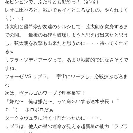
花ビンビンで、ふたりとも顔恐っ！（≧▽≦）
レオに比べると、戦いでもイイところなしの、やられまく
り(・・;)
弦太朗と優希奈が友達のシルシして、弦太朗が変身するま
での間。 最後の石碑を破壊しようと思えば出来たと思う
し、弦太朗を攻撃も出来たと思うのに・・・待ってくれて
るｗ
リブラ・ゾディアーツって、あまり戦闘的ではなさそうで
すね。
フォーゼ VS リブラ。 宇宙にワープし、必殺技ぶち込ま
れ
次は、ヴァルゴのワープで理事長室！
「嫌だ〜 俺は嫌だ〜」って命乞いする速水校長（゜
０゜;） ボロボロだぁ
ダークネヴュラに行く寸前だったのに・・・。
リブラは、他人の星の運命が見える超新星の能力「ラプラ