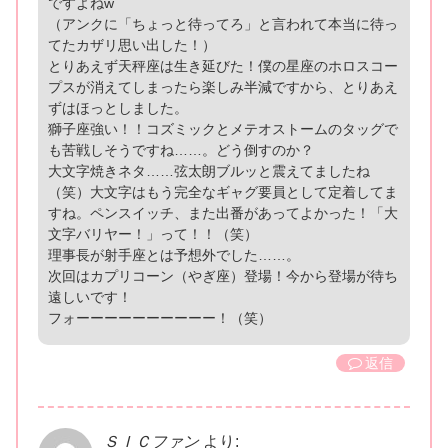
ですよねw
（アンクに「ちょっと待ってろ」と言われて本当に待っ
てたカザリ思い出した！）
とりあえず天秤座は生き延びた！僕の星座のホロスコー
プスが消えてしまったら楽しみ半減ですから、とりあえ
ずはほっとしました。
獅子座強い！！コズミックとメテオストームのタッグで
も苦戦しそうですね……。どう倒すのか？
大文字焼きネタ……弦太朗ブルッと震えてましたね
（笑）大文字はもう完全なギャグ要員として定着してま
すね。ペンスイッチ、また出番があってよかった！「大
文字バリヤー！」って！！（笑）
理事長が射手座とは予想外でした……。
次回はカプリコーン（やぎ座）登場！今から登場が待ち
遠しいです！
フォーーーーーーーーーー！（笑）
返信
ＳＩＣファン
より: