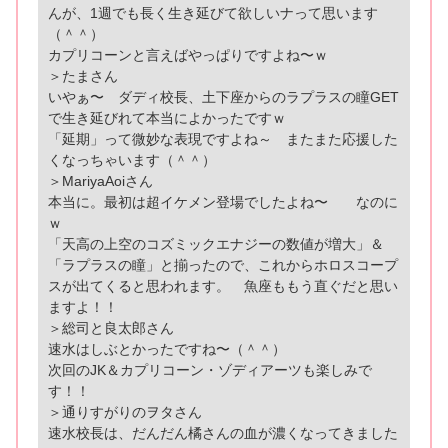
んが、1週でも長く生き延びて欲しいナって思います
（＾＾）
カプリコーンと言えばやっぱりですよね〜ｗ
＞たまさん
いやぁ〜 ダディ校長、土下座からのラプラスの瞳GET
で生き延びれて本当によかったですｗ
「延期」って微妙な表現ですよね～ またまた応援した
くなっちゃいます（＾＾）
＞MariyaAoiさん
本当に。最初は超イケメン登場でしたよね〜 なのに
ｗ
「天高の上空のコズミックエナジーの数値が増大」＆
「ラプラスの瞳」と揃ったので、これからホロスコープ
スが出てくると思われます。 魚座ももう直ぐだと思い
ますよ！！
＞総司と良太郎さん
速水はしぶとかったですね〜（＾＾）
次回のJK＆カプリコーン・ゾディアーツも楽しみで
す！！
＞通りすがりのヲタさん
速水校長は、だんだん橘さんの血が濃くなってきました