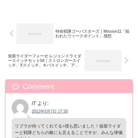
特命戦隊ゴーバスターズ｜Mission11「狙
われたウィークポイント」感想
仮面ライダーフォーゼ レジェンドライダ
ースイッチセット04｜ストロンガースイ
ッチ、Xスイッチ、キバスイッチ、アマ
ゾンスイッチ／画像アップ！メタリック
塗装！／Amazon在庫復活！
Comment
IT
より:
2012年5月7日 17:26
リブラが待ってくれてる>僕も思いました！仮面ライダ
ーと戦隊どちらの敵にも言えることですが、みんな律儀