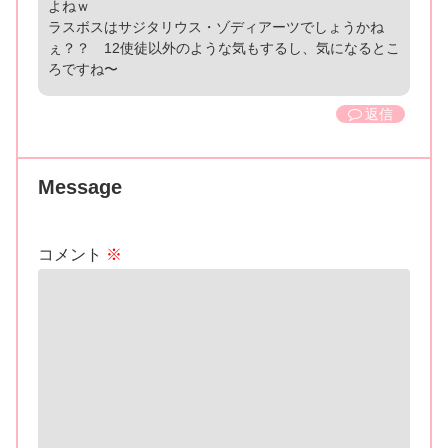
よねｗ
ラスボスはサジタリウス・ゾディアーツでしょうかね
ぇ？？ 12使徒以外のような気もするし、気になるとこ
ろですね〜
返信
Message
コメント
※