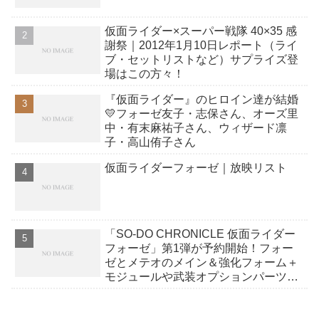
仮面ライダー×スーパー戦隊 40×35 感
謝祭｜2012年1月10日レポート（ライ
ブ・セットリストなど）サプライズ登
場はこの方々！
『仮面ライダー』のヒロイン達が結婚
💛フォーゼ友子・志保さん、オーズ里
中・有末麻祐子さん、ウィザード凛
子・高山侑子さん
仮面ライダーフォーゼ｜放映リスト
「SO-DO CHRONICLE 仮面ライダー
フォーゼ」第1弾が予約開始！フォー
ゼとメテオのメイン＆強化フォーム＋
モジュールや武装オプションパーツセ
ットの全10種！