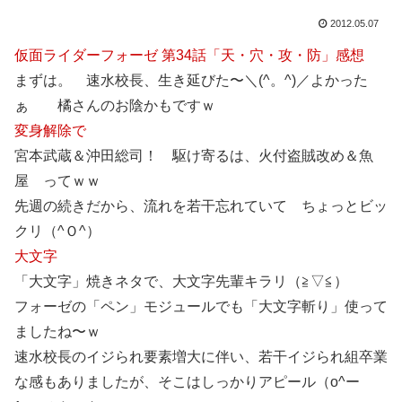
2012.05.07
仮面ライダーフォーゼ 第34話「天・穴・攻・防」感想
まずは。 速水校長、生き延びた〜＼(^。^)／よかった
ぁ 橘さんのお陰かもですｗ
変身解除で
宮本武蔵＆沖田総司！ 駆け寄るは、火付盗賊改め＆魚
屋 ってｗｗ
先週の続きだから、流れを若干忘れていて ちょっとビッ
クリ（^Ｏ^）
大文字
「大文字」焼きネタで、大文字先輩キラリ（≧▽≦）
フォーゼの「ペン」モジュールでも「大文字斬り」使って
ましたね〜ｗ
速水校長のイジられ要素増大に伴い、若干イジられ組卒業
な感もありましたが、そこはしっかりアピール（o^ー