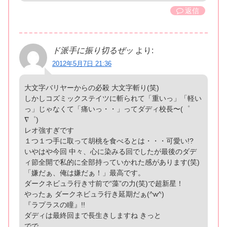
返信
ド派手に振り切るぜッ
より:
2012年5月7日 21:36
大文字バリヤーからの必殺 大文字斬り(笑)
しかしコズミックステイツに斬られて「重いっ」「軽い
っ」じゃなくて「痛いっ・・」ってダディ校長〜(゜
∇゜)
レオ強すぎです
１つ１つ手に取って胡桃を食べるとは・・・可愛い!?
いやはや今回 中々、心に染みる回でしたが最後のダデ
ィ節全開で私的に全部持っていかれた感があります(笑)
「嫌だぁ、俺は嫌だぁ！」最高です。
ダークネビュラ行き寸前で“藻”の力(笑)で超新星！
やったぁ ダークネビュラ行き延期だぁ(^w^)
『ラプラスの瞳』!!
ダディは最終回まで長生きしますね きっと
でで