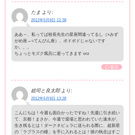
たま
より:
2012年5月9日 12:38
ああ～、私ってば校長先生の星座間違ってるし（×みず
がめ座→○てんびん座）、ボドボドじゃないです
か。。。
ちょっとモズク風呂に逝ってきます orz
返信
総司と良太郎
より:
2012年5月9日 13:28
こんにちは！今週も面白かったですね！先週に引き続い
て、京都！まさか、今週で退場と思われていた速水が、
生き残るとは！ダークネビュラに送られる際に、超新星
の「ラプラスの瞳」を手に入れるとは！彼の執念はすご