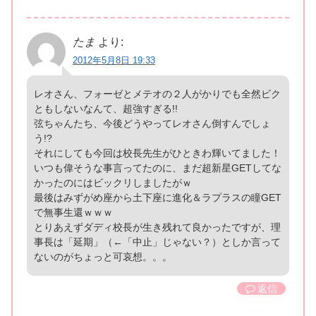
たま
より:
2012年5月8日 19:33
レオさん、フォーゼとメテオの２人がかりでも全然ビク
ともしないなんて、超強すぎる!!
弦ちゃんたち、今後どうやってレオさん倒すんでしょ
う!?
それにしても今回は校長先生がひときわ輝いてました！
いつも偉そうな事言ってたのに、まだ超新星GETしてな
かったのにはビックリしましたがｗ
最後はみずがめ座から土下座に進化＆ラプラスの瞳GET
で無事生還ｗｗｗ
とりあえずダディ校長が生き残れて良かったですが、理
事長は「延期」（←「中止」じゃない？）としか言って
ないのがちょっと可哀想。。。
返信