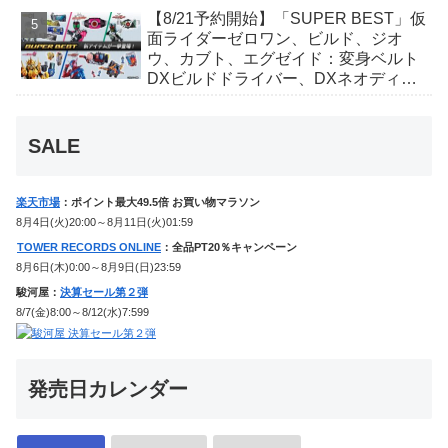
ィver.)」「ユカイダーエモルギー」ほ
【8/21予約開始】「SUPER BEST」仮
か豪華特典付き！
面ライダーゼロワン、ビルド、ジオ
ウ、カブト、エグゼイド：変身ベルト
DXビルドドライバー、DXネオディケ
イドライバー、DXホッパーゼクターほ
か12点！
SALE
楽天市場
：ポイント最大49.5倍 お買い物マラソン
8月4日(火)20:00～8月11日(火)01:59
TOWER RECORDS ONLINE
：全品PT20％キャンペーン
8月6日(木)0:00～8月9日(日)23:59
駿河屋：
決算セール第２弾
8/7(金)8:00～8/12(水)7:599
発売日カレンダー