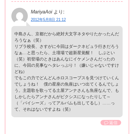
MariyaAoi
より:
2012年5月8日 21:12
中島さん、京都だから絶対大文字ネタやりたかったんだ
ろうなぁ（笑）
リブラ校長、さすがに今回はダークネビュラ行きだろう
なぁ…と思ったら、土壇場で超新星覚醒！ しぶとい
（笑）初登場のときはあんなにイケメンさんだったの
に、今回の見事なヘタレっぷり！（嫌いじゃないですけ
どね）
でもこの力でどんどんホロスコープスを見つけていくん
でしょうね！ 僕の星座の魚座はいつ出てくるんでしょ
う。主題歌を歌ってる土屋アンナさんも魚座なんで、も
しかしたらアンナさんがピクシスになったりして～
（「パイシーズ」ってアルバムも出してるし）……っ
て、それはないですよね（笑）
返信