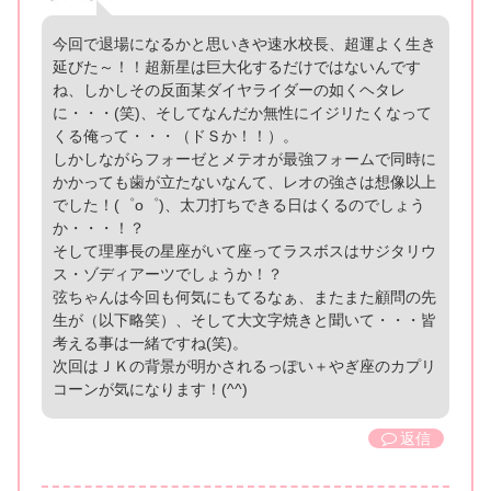
今回で退場になるかと思いきや速水校長、超運よく生き
延びた～！！超新星は巨大化するだけではないんです
ね、しかしその反面某ダイヤライダーの如くヘタレ
に・・・(笑)、そしてなんだか無性にイジリたくなって
くる俺って・・・（ドＳか！！）。
しかしながらフォーゼとメテオが最強フォームで同時に
かかっても歯が立たないなんて、レオの強さは想像以上
でした！(゜o゜)、太刀打ちできる日はくるのでしょう
か・・・！？
そして理事長の星座がいて座ってラスボスはサジタリウ
ス・ゾディアーツでしょうか！？
弦ちゃんは今回も何気にもてるなぁ、またまた顧問の先
生が（以下略笑）、そして大文字焼きと聞いて・・・皆
考える事は一緒ですね(笑)。
次回はＪＫの背景が明かされるっぽい＋やぎ座のカプリ
コーンが気になります！(^^)
返信