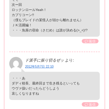
次ー回
ロックンロールYeah！
カプリコーン!!
（僕もブレイドの某怪人が頭から離れません）
ＪＫ活躍編！
・・・魚座の宿命（さだめ）は誰が決める(>_<)!?
返信
ド派手に振り切るぜッ
より:
2012年5月7日 22:10
・・・あ
ダディ校長、最終回まで生き残るといっても
ウヴァ扱いだったらどうしよう
哀しくなりますね
返信