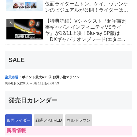
仮面ライダームトン、ケイ、ヴァンケ
ンのビジュアルが公開！ライダーは子
丑寅卯辰巳午未申酉戌亥猫猫の14人⁉
【特典詳細】Vシネクスト『超宇宙刑
事ギャバン インフィニティVSライ
ヤ』が12/11上映！Blu-ray SP版は
「DXギャバリオンブレード(エタニテ
ィver.)」「ユカイダーエモルギー」ほ
か豪華特典付き！
SALE
楽天市場
：ポイント最大49.5倍 お買い物マラソン
8月4日(火)20:00～8月11日(火)01:59
発売日カレンダー
仮面ライダー
戦隊／PJ.RED
ウルトラマン
新着情報