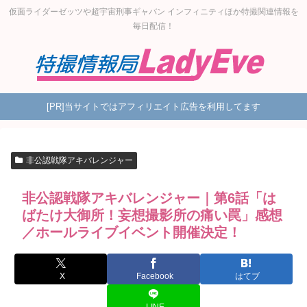
仮面ライダーゼッツや超宇宙刑事ギャバン インフィニティほか特撮関連情報を
毎日配信！
[PR]当サイトではアフィリエイト広告を利用してます
非公認戦隊アキバレンジャー
非公認戦隊アキバレンジャー｜第6話「は
ばたけ大御所！妄想撮影所の痛い罠」感想
／ホールライブイベント開催決定！
X
Facebook
はてブ