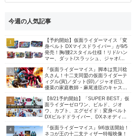
今週の人気記事
【予約開始】仮面ライダーマイス「変
身ベルト DXマイスドライバー」が9/5
発売！胸/腰2スタイル仕様！リド/ハン
マー、ダット/スラッシュ、ジャオ/バ
イト、ケイ/ショットボーンバックル
『仮面ライダーマイス』脚本は荒川稔
も！
久さん！十二支同盟の仮面ライダーテ
ィグル(寅)／ダット(卯)／ジャオ(巳)、
優菜の家庭教師・麻尾達臣のキャスト
が発表！トリガーのアキト金子隼也さ
【8/21予約開始】「SUPER BEST」仮
んも変身！
面ライダーゼロワン、ビルド、ジオ
ウ、カブト、エグゼイド：変身ベルト
DXビルドドライバー、DXネオディケ
イドライバー、DXホッパーゼクターほ
『仮面ライダーマイス』9/6放送開始！
か12点！
ネコが王の十二支ティザー特報映像！