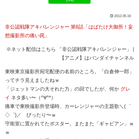
LINE
2012.05.16
非公認戦隊アキバレンジャー 第6話「はばたけ大御所！妄
想撮影所の痛い罠」
※ネット配信はこちら 「非公認戦隊アキバレンジャー」 |
【アニメ】はバンダイチャンネル
東映東京撮影所宛宅配便の名前のところ。「白倉伸一郎」
ってチラ見えましたねｗ
「ジェットマンの大それた力」の回でしたが、何か
グレ
イ
ネタ多い〜（^∀^*）
痛車で東映撮影所登場時、カーレンジャーの主題歌＼(゜
◇゜)／ ぴったり〜ｗ
守衛室に置かれてたポスター。またまた「ギャビアン」ｗ
ｗ