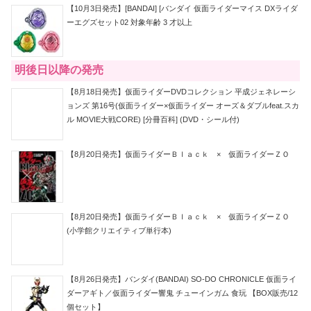
【10月3日発売】[BANDAI] [バンダイ 仮面ライダーマイス DXライダ
ーエグズセット02 対象年齢 3 才以上
明後日以降の発売
【8月18日発売】仮面ライダーDVDコレクション 平成ジェネレーシ
ョンズ 第16号(仮面ライダー×仮面ライダー オーズ＆ダブルfeat.スカ
ル MOVIE大戦CORE) [分冊百科] (DVD・シール付)
【8月20日発売】仮面ライダーＢｌａｃｋ × 仮面ライダーＺＯ
【8月20日発売】仮面ライダーＢｌａｃｋ × 仮面ライダーＺＯ
(小学館クリエイティブ単行本)
【8月26日発売】バンダイ(BANDAI) SO-DO CHRONICLE 仮面ライ
ダーアギト／仮面ライダー響鬼 チューインガム 食玩 【BOX販売/12
個セット】