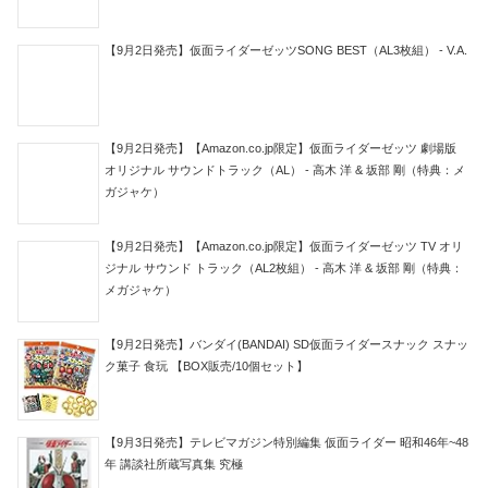
【9月2日発売】仮面ライダーゼッツSONG BEST（AL3枚組） - V.A.
【9月2日発売】【Amazon.co.jp限定】仮面ライダーゼッツ 劇場版
オリジナル サウンドトラック（AL） - 高木 洋 & 坂部 剛（特典：メ
ガジャケ）
【9月2日発売】【Amazon.co.jp限定】仮面ライダーゼッツ TV オリ
ジナル サウンド トラック（AL2枚組） - 高木 洋 & 坂部 剛（特典：
メガジャケ）
【9月2日発売】バンダイ(BANDAI) SD仮面ライダースナック スナッ
ク菓子 食玩 【BOX販売/10個セット】
【9月3日発売】テレビマガジン特別編集 仮面ライダー 昭和46年~48
年 講談社所蔵写真集 究極