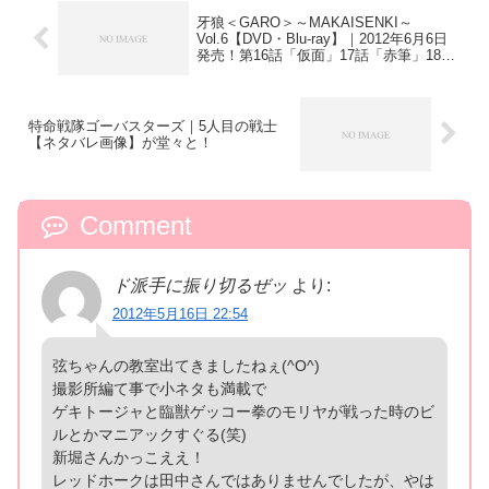
牙狼＜GARO＞～MAKAISENKI～
Vol.6【DVD・Blu-ray】｜2012年6月6日
発売！第16話「仮面」17話「赤筆」18話
「群獣」収録／ジャケット画像アップ！
雷鳴騎士バロン
特命戦隊ゴーバスターズ｜5人目の戦士
【ネタバレ画像】が堂々と！
Comment
ド派手に振り切るぜッ
より:
2012年5月16日 22:54
弦ちゃんの教室出てきましたねぇ(^O^)
撮影所編て事で小ネタも満載で
ゲキトージャと臨獣ゲッコー拳のモリヤが戦った時のビ
ルとかマニアックすぐる(笑)
新堀さんかっこええ！
レッドホークは田中さんではありませんでしたが、やは