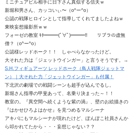
ミニチュアビル相手に日下さん真似する信夫ｗ
新堀和男さん、カッコいぃ〜（o^ー^o）
公認の戦隊ヒロインとして指導してくれてましたよねｗ
東映妄想撮影所ｗｗ
フォーゼの教室 ｷﾀ━━━(ﾟ∀ﾟ)━━━!! リブラの虚無
僧？（o^ー^o）
公認様レッドホーク！！ しゃべらなかったけど。
大それた力は「ジェットウインガー」と言うそうです。→
S.H.フィギュアーツ レッドホーク（鳥人戦隊ジェットマ
ン）｜大それた力「ジェットウインガー」も付属！
下北沢の劇場での戦闘シーンも超手が込んでるし。
新堀さん指導の甲斐あって、名乗り決まった～！！
教室の。『異空間へ続くような紫の渦』、壁のお絵描きの
『はかせひろよはかせ』を見つめるマルシーナ
アキバにもマルシーナが現れたけど、ぽんぽこ社員さんか
ら叩かれてたから・・・妄想じゃない？？