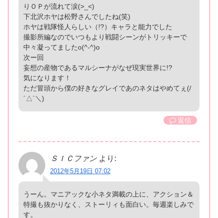
りＯＰが流れて涙(>_<)
下北沢ホヤは松野さんでしたね(笑)
ホヤは戦隊怪人らしい（!?）キャラと能力でした
撮影所編なのでいつもより戦闘シーンがトリッキーで
中々凝ってましたo(^-^)o
次ー回
妄想の産物であるマルシーナがなぜ現実世界に!?
気になります！
ただ冒頭から僕の好きなグレイであのネタはやめてぇ(/
´△`＼)
返信
ＳＩＣファン
より:
2012年5月19日 07:02
うーん。マニアックな小ネタ満載の上に、アクション＆
特撮も抜かりなく、ストーリィも面白い。毎週楽しみで
す。