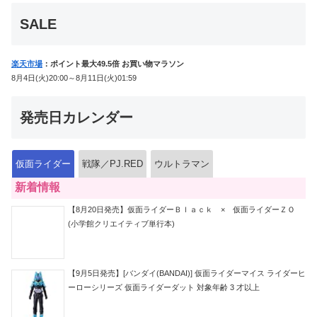
典付！
SALE
楽天市場
：ポイント最大49.5倍 お買い物マラソン
8月4日(火)20:00～8月11日(火)01:59
発売日カレンダー
仮面ライダー
戦隊／PJ.RED
ウルトラマン
新着情報
【8月20日発売】仮面ライダーＢｌａｃｋ × 仮面ライダーＺＯ
(小学館クリエイティブ単行本)
【9月5日発売】[バンダイ(BANDAI)] 仮面ライダーマイス ライダーヒ
ーローシリーズ 仮面ライダーダット 対象年齢 3 才以上