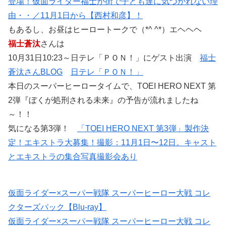
登場！仮面ライダー福士が街で子ども達に気づかれない理
由・・／11月1日から【西村和彦】！
もあるし、お昼はヒーロートークで（*^ ^*）エヘヘヘ
福士蒼汰
さんは
10月31日10:23～日テレ「ＰＯＮ！」にゲスト出演
福士
蒼汰さんBLOG
日テレ「ＰＯＮ！」
本日のスーパーヒーロータイムで、TOEI HERO NEXT 第
2弾『ぼくが処刑される未来』の予告が流れましたね
～！！
気になる第3弾！
「TOEI HERO NEXT 第3弾」製作決
定！エキストラ大募集！撮影：11月1日〜12日。キャスト
とエキストラの集合写真撮影会あり
仮面ライダー×スーパー戦隊 スーパーヒーロー大戦 コレ
クターズパック【Blu-ray】
仮面ライダー×スーパー戦隊 スーパーヒーロー大戦 コレ