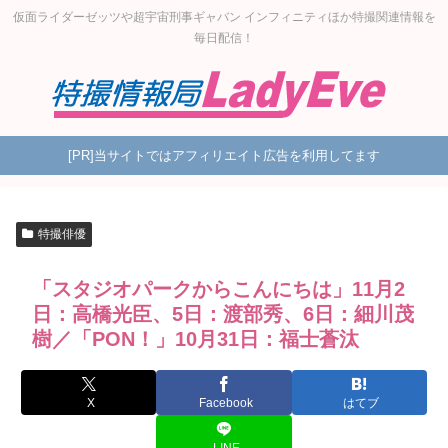
仮面ライダーゼッツや超宇宙刑事ギャバン インフィニティほか特撮関連情報を
毎日配信！
[PR]当サイトではアフィリエイト広告を利用してます
特撮俳優
「スタジオパークからこんにちは」11月2
日：高橋光臣、5日：渡部秀、6日：細川茂
樹／「PON！」10月31日：福士蒼汰
X
Facebook
はてブ