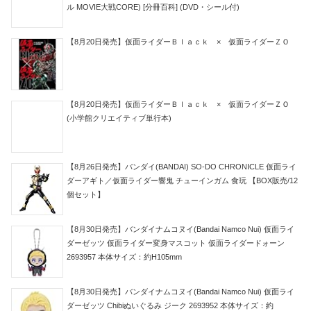
ル MOVIE大戦CORE) [分冊百科] (DVD・シール付)
【8月20日発売】仮面ライダーＢｌａｃｋ × 仮面ライダーＺＯ
【8月20日発売】仮面ライダーＢｌａｃｋ × 仮面ライダーＺＯ
(小学館クリエイティブ単行本)
【8月26日発売】バンダイ(BANDAI) SO-DO CHRONICLE 仮面ライ
ダーアギト／仮面ライダー響鬼 チューインガム 食玩 【BOX販売/12
個セット】
【8月30日発売】バンダイナムコヌイ(Bandai Namco Nui) 仮面ライ
ダーゼッツ 仮面ライダー変身マスコット 仮面ライダードォーン
2693957 本体サイズ：約H105mm
【8月30日発売】バンダイナムコヌイ(Bandai Namco Nui) 仮面ライ
ダーゼッツ Chibiぬいぐるみ ジーク 2693952 本体サイズ：約