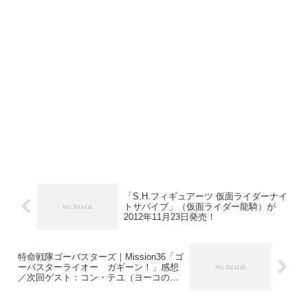
「S.H.フィギュアーツ 仮面ライダーナイ
トサバイブ」（仮面ライダー龍騎）が
2012年11月23日発売！
特命戦隊ゴーバスターズ｜Mission36「ゴ
ーバスターライオー ガギーン！」感想
／次回ゲスト：コン・テユ（ヨーコの初
恋の先生役）＆メタロイド初の女性声
優：豊崎愛生！