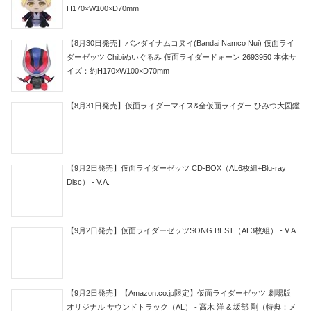
H170×W100×D70mm
【8月30日発売】バンダイナムコヌイ(Bandai Namco Nui) 仮面ライ
ダーゼッツ Chibiぬいぐるみ 仮面ライダードォーン 2693950 本体サ
イズ：約H170×W100×D70mm
【8月31日発売】仮面ライダーマイス&全仮面ライダー ひみつ大図鑑
【9月2日発売】仮面ライダーゼッツ CD-BOX（AL6枚組+Blu-ray
Disc） - V.A.
【9月2日発売】仮面ライダーゼッツSONG BEST（AL3枚組） - V.A.
【9月2日発売】【Amazon.co.jp限定】仮面ライダーゼッツ 劇場版
オリジナル サウンドトラック（AL） - 高木 洋 & 坂部 剛（特典：メ