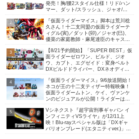
発売！胸/腰2スタイル仕様！リド/ハン
マー、ダット/スラッシュ、ジャオ/バ
イト、ケイ/ショットボーンバックル
『仮面ライダーマイス』脚本は荒川稔
も！
久さん！十二支同盟の仮面ライダーテ
ィグル(寅)／ダット(卯)／ジャオ(巳)、
優菜の家庭教師・麻尾達臣のキャスト
が発表！トリガーのアキト金子隼也さ
【8/21予約開始】「SUPER BEST」仮
んも変身！
面ライダーゼロワン、ビルド、ジオ
ウ、カブト、エグゼイド：変身ベルト
DXビルドドライバー、DXネオディケ
イドライバー、DXホッパーゼクターほ
『仮面ライダーマイス』9/6放送開始！
か12点！
ネコが王の十二支ティザー特報映像！
仮面ライダームトン、ケイ、ヴァンケ
ンのビジュアルが公開！ライダーは子
丑寅卯辰巳午未申酉戌亥猫猫の14人⁉
Vシネクスト『超宇宙刑事ギャバン イ
ンフィニティVSライヤ』が12/11上
映！Blu-rayスペシャル版は「DXギャ
バリオンブレード(エタニティver.)」
「ユカイダーエモルギー」ほか豪華特