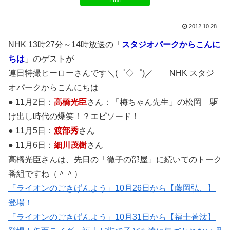
LINE
2012.10.28
NHK 13時27分～14時放送の「
スタジオパークからこんに
ちは
」のゲストが
連日特撮ヒーローさんです＼(゜◇゜)／ NHK スタジ
オパークからこんにちは
● 11月2日：
高橋光臣
さん：「梅ちゃん先生」の松岡 駆
け出し時代の爆笑！？エピソード！
● 11月5日：
渡部秀
さん
● 11月6日：
細川茂樹
さん
高橋光臣さんは、先日の「徹子の部屋」に続いてのトーク
番組ですね（＾＾）
「ライオンのごきげんよう」10月26日から【藤岡弘、】
登場！
「ライオンのごきげんよう」10月31日から【福士蒼汰】