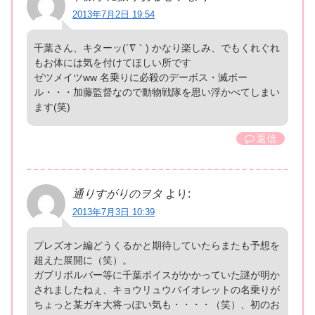
2013年7月2日 19:54
千葉さん、キターッ(´∇｀) かなり楽しみ、でもくれぐれ
もお体には気を付けてほしい所です
ゼツメイツww 名乗りに必殺のデーボス・滅ボー
ル・・・加藤監督なので動物戦隊を思い浮かべてしまい
ます(笑)
返信
通りすがりのヲタ
より:
2013年7月3日 10:39
プレズオン編どうくるかと期待していたらまたも予想を
超えた展開に（笑）。
ガブリボルバー等に千葉ボイスがかかっていた謎が明か
されましたねぇ、キョウリュウバイオレットの名乗りが
ちょっと某ガキ大将っぽい気も・・・・（笑）、初のお