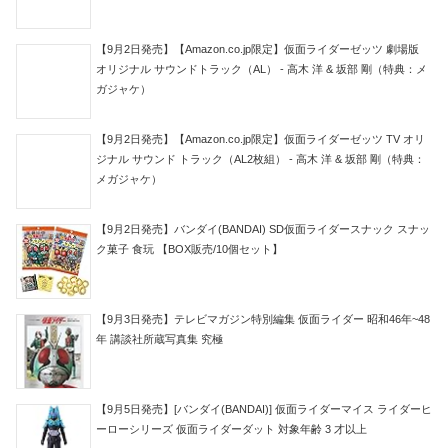
【9月2日発売】【Amazon.co.jp限定】仮面ライダーゼッツ 劇場版
オリジナル サウンドトラック（AL） - 高木 洋 & 坂部 剛（特典：メ
ガジャケ）
【9月2日発売】【Amazon.co.jp限定】仮面ライダーゼッツ TV オリ
ジナル サウンド トラック（AL2枚組） - 高木 洋 & 坂部 剛（特典：
メガジャケ）
【9月2日発売】バンダイ(BANDAI) SD仮面ライダースナック スナッ
ク菓子 食玩 【BOX販売/10個セット】
【9月3日発売】テレビマガジン特別編集 仮面ライダー 昭和46年~48
年 講談社所蔵写真集 究極
【9月5日発売】[バンダイ(BANDAI)] 仮面ライダーマイス ライダーヒ
ーローシリーズ 仮面ライダーダット 対象年齢 3 才以上