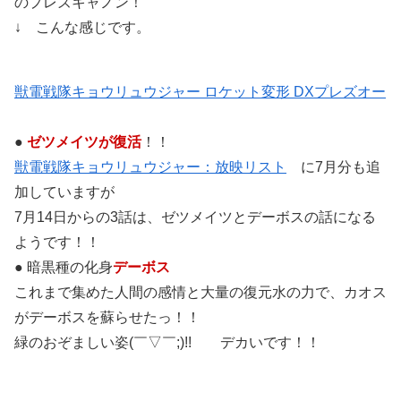
のプレズキャノン！
↓ こんな感じです。
獣電戦隊キョウリュウジャー ロケット変形 DXプレズオー
●
ゼツメイツが復活
！！
獣電戦隊キョウリュウジャー：放映リスト
に7月分も追
加していますが
7月14日からの3話は、ゼツメイツとデーボスの話になる
ようです！！
● 暗黒種の化身
デーボス
これまで集めた人間の感情と大量の復元水の力で、カオス
がデーボスを蘇らせたっ！！
緑のおぞましい姿(￣▽￣;)!! デカいです！！