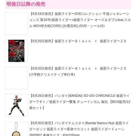
明後日以降の発売
【8月18日発売】仮面ライダーDVDコレクション 平成ジェネレーシ
ョンズ 第16号(仮面ライダー×仮面ライダー オーズ＆ダブルfeat.スカ
ル MOVIE大戦CORE) [分冊百科] (DVD・シール付)
【8月20日発売】仮面ライダーＢｌａｃｋ × 仮面ライダーＺＯ
【8月20日発売】仮面ライダーＢｌａｃｋ × 仮面ライダーＺＯ
(小学館クリエイティブ単行本)
【8月26日発売】バンダイ(BANDAI) SO-DO CHRONICLE 仮面ライ
ダーアギト／仮面ライダー響鬼 チューインガム 食玩 【BOX販売/12
個セット】
【8月30日発売】バンダイナムコヌイ(Bandai Namco Nui) 仮面ライ
ダーゼッツ 仮面ライダー変身マスコット 仮面ライダードォーン
2693957 本体サイズ：約H105mm