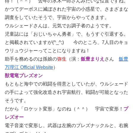
得！（＾＾） 去年の水木一郎さんみたいな位置ですね。
かつてデーボスに滅ぼされた宇宙の小惑星で、さまざまな
調査をしていたそうで、宇宙からやってきます。
ウルシェードさんは、元気でお調子者のようです。
児童誌には「おじいちゃん勇者」で、もうすぐ引退する。
と掲載されていますが(^_^;) 今のところ、7人目のキョ
ウリュウジャーってことになりますね！
助手を務めるのは孫娘の
弥生
（演：
飯豊まりえ
さん
飯豊
万理江 Official Website
）
獣電竜プレズオン
もともと海中での戦闘を得意としていたが、ウルシェード
の手によって強化改造され宇宙航行、戦闘が可能となった
そうです。
だから「ロケット変形」なのね（＾＾） 宇宙で変形！
プ
レズオー
電子音楽で変形し、武器は左腕のプレズナックルと、右腕