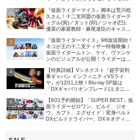
イト、ケイ/ショットボーンバックル
『仮面ライダーマイス』脚本は荒川稔
も！
久さん！十二支同盟の仮面ライダーテ
ィグル(寅)／ダット(卯)／ジャオ(巳)、
優菜の家庭教師・麻尾達臣のキャスト
が発表！トリガーのアキト金子隼也さ
『仮面ライダーマイス』9/6放送開始！
んも変身！
ネコが王の十二支ティザー特報映像！
仮面ライダームトン、ケイ、ヴァンケ
ンのビジュアルが公開！ライダーは子
丑寅卯辰巳午未申酉戌亥猫猫の14人⁉
【特典詳細】Vシネクスト『超宇宙刑
事ギャバン インフィニティVSライ
ヤ』が12/11上映！Blu-ray SP版は
「DXギャバリオンブレード(エタニテ
ィver.)」「ユカイダーエモルギー」ほ
【8/21予約開始】「SUPER BEST」仮
か豪華特典付き！
面ライダーゼロワン、ビルド、ジオ
ウ、カブト、エグゼイド：変身ベルト
DXビルドドライバー、DXネオディケ
イドライバー、DXホッパーゼクターほ
か12点！
SALE