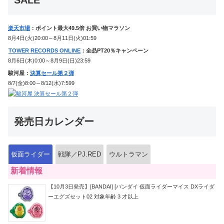
楽天市場
：ポイント最大49.5倍 お買い物マラソン
8月4日(火)20:00～8月11日(火)01:59
TOWER RECORDS ONLINE
：全品PT20％キャンペーン
8月6日(木)0:00～8月9日(日)23:59
駿河屋：
決算セール第２弾
8/7(金)8:00～8/12(水)7:599
発売日カレンダー
仮面ライダー
戦隊／PJ.RED
ウルトラマン
新着情報
【10月3日発売】[BANDAI] [バンダイ 仮面ライダーマイス DXライダ
ーエグズセット02 対象年齢 3 才以上