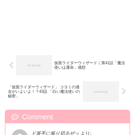
仮面ライダーウィザード｜第41話「魔法
使いは運命」感想
「仮面ライダーウィザード」 コヨミの過
去がいよいよ！？43話 「白い魔法使いの
秘密」
Comment
ド派手に振り切るぜッ
より: