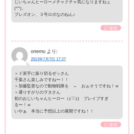
じいちゃんヒーローメチャクチャ気になりますねぇ
(^^)。
プレズオン、３号ロボなのねん♪
返信
onemu
より:
2013年7月7日 17:27
＞ド派手に振り切るぜッさん
千葉さん楽しみですね〜！！
＞加藤監督なので動物戦隊を ← おぉそうですね！ｗ
＞通りすがりのヲタさん
初のおじいちゃんヒーロー（≧▽≦) ブレイブすぎ
る〜！ｗ
いやぁ 本当に予想以上の展開ですね！！
返信