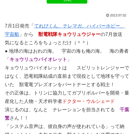
LINE
2013.07.02
7月1日発売「
てれびくん、テレマガ、ハイパーホビー、
宇宙船
」から
獣電戦隊キョウリュウジャー
の7月放送
気になるところをちょっとだけ（＾＾）
● 地球の海はおれの海。 宇宙の海も俺の海。 海の勇者
「
キョウリュウバイオレット
」
キョウリュウバイオレットは スピリットレンジャーで
はなく、恐竜戦隊結成の直前まで現役として地球を守って
いた 獣電竜プレズオンをパートナーとする戦士！
その正体は、トリンに協力してガブリボルバーを開発・量
産化した人物・天才科学者
ドクター・ウルシェード
演じるのは、なんと ナレーションを担当されてる
千葉
繁
さん！！
「システム音声は、彼自身の声が使われている」って納