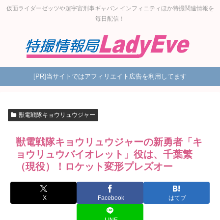
仮面ライダーゼッツや超宇宙刑事ギャバン インフィニティほか特撮関連情報を
毎日配信！
[PR]当サイトではアフィリエイト広告を利用してます
獣電戦隊キョウリュウジャー
獣電戦隊キョウリュウジャーの新勇者「キ
ョウリュウバイオレット」役は、千葉繁
（現役）！ロケット変形プレズオー
X
Facebook
はてブ