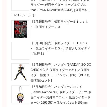
ライダー×仮面ライダー オーズ＆ダブル
feat.スカル MOVIE大戦CORE) [分冊百科]
(DVD・シール付)
【8月20日発売】仮面ライダーＢｌａｃｋ
× 仮面ライダーＺＯ
【8月20日発売】仮面ライダーＢｌａｃｋ
× 仮面ライダーＺＯ (小学館クリエイティ
ブ単行本)
【8月26日発売】バンダイ(BANDAI) SO-DO
CHRONICLE 仮面ライダーアギト／仮面ラ
イダー響鬼 チューインガム 食玩 【BOX販
売/12個セット】
【8月30日発売】バンダイナムコヌイ
(Bandai Namco Nui) 仮面ライダーゼッツ 仮
面ライダー変身マスコット 仮面ライダード
ォーン 2693957 本体サイズ：約H105mm