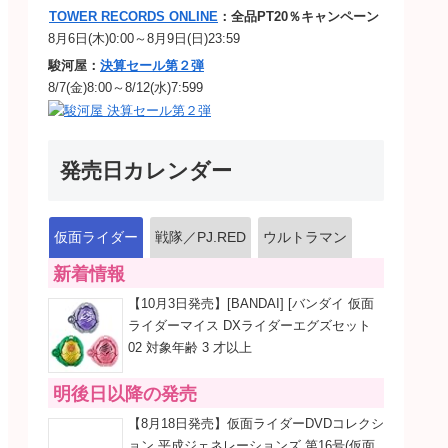
TOWER RECORDS ONLINE
：全品PT20％キャンペーン
8月6日(木)0:00～8月9日(日)23:59
駿河屋：
決算セール第２弾
8/7(金)8:00～8/12(水)7:599
発売日カレンダー
仮面ライダー
戦隊／PJ.RED
ウルトラマン
新着情報
【10月3日発売】[BANDAI] [バンダイ 仮面
ライダーマイス DXライダーエグズセット
02 対象年齢 3 才以上
明後日以降の発売
【8月18日発売】仮面ライダーDVDコレクシ
ョン 平成ジェネレーションズ 第16号(仮面