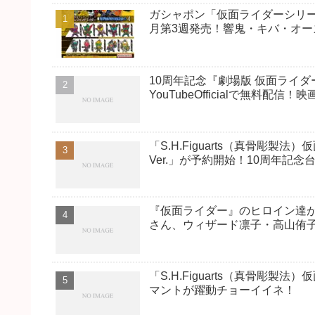
ガシャポン「仮面ライダーシリー
月第3週発売！響鬼・キバ・オー
10周年記念『劇場版 仮面ライダ
YouTubeOfficialで無料配信！
「S.H.Figuarts（真骨彫製法）
Ver.」が予約開始！10周年記念
『仮面ライダー』のヒロイン達が
さん、ウィザード凛子・高山侑
「S.H.Figuarts（真骨彫
マントが躍動チョーイイネ！