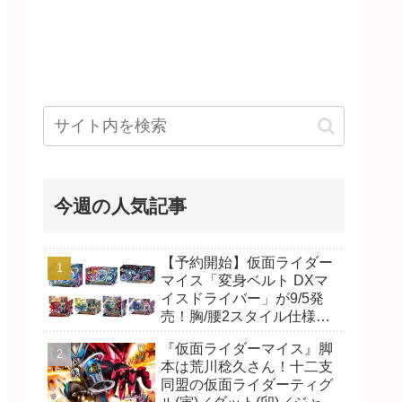
今週の人気記事
【予約開始】仮面ライダー
マイス「変身ベルト DXマ
イスドライバー」が9/5発
売！胸/腰2スタイル仕様！
リド/ハンマー、ダット/スラ
『仮面ライダーマイス』脚
ッシュ、ジャオ/バイト、ケ
本は荒川稔久さん！十二支
イ/ショットボーンバックル
同盟の仮面ライダーティグ
も！