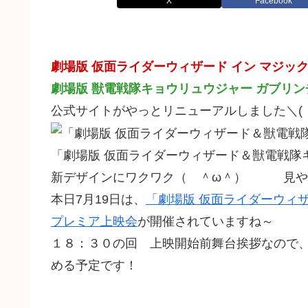
X
Facebook
劇場版 仮面ライダーウィザード イン マジッ
劇場版 獣電戦隊キョウリュウジャー ガブリ
公式サイトがやっとリニューアルしました＼(
「劇場版 仮面ライダーウィザード＆獣電戦隊
新デザインにワクワク（ ＾ω＾） 見や
本日7月19日は、
「劇場版 仮面ライダーウィ
プレミア上映会
が開催されていますね～
１８：３０の回 上映開始前舞台挨拶なので
める予定です！