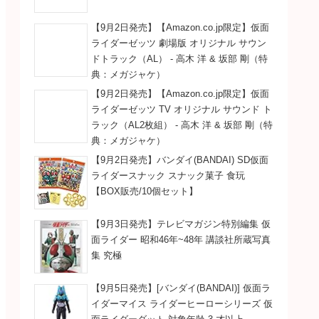
【9月2日発売】【Amazon.co.jp限定】仮面
ライダーゼッツ 劇場版 オリジナル サウン
ドトラック（AL） - 高木 洋 & 坂部 剛（特
典：メガジャケ）
【9月2日発売】【Amazon.co.jp限定】仮面
ライダーゼッツ TV オリジナル サウンド ト
ラック（AL2枚組） - 高木 洋 & 坂部 剛（特
典：メガジャケ）
【9月2日発売】バンダイ(BANDAI) SD仮面
ライダースナック スナック菓子 食玩
【BOX販売/10個セット】
【9月3日発売】テレビマガジン特別編集 仮
面ライダー 昭和46年~48年 講談社所蔵写真
集 究極
【9月5日発売】[バンダイ(BANDAI)] 仮面ラ
イダーマイス ライダーヒーローシリーズ 仮