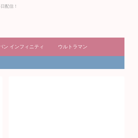
毎日配信！
バン インフィニティ
ウルトラマン