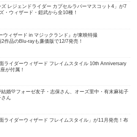
ズ レジェンドライダー カプセルラバーマスコット4」が7
ズ・ウィザード・鎧武から全10種！
ーウィザード in マジックランド』が東映特撮
映画2作品のBlu-rayも廉価版で12/7発売！
仮面ライダーウィザード フレイムスタイル 10th Anniversary
台座が付属！
結婚💛フォーゼ友子・志保さん、オーズ里中・有末麻祐子
子さん
製法）仮面ライダーウィザード フレイムスタイル」が11月発売！布