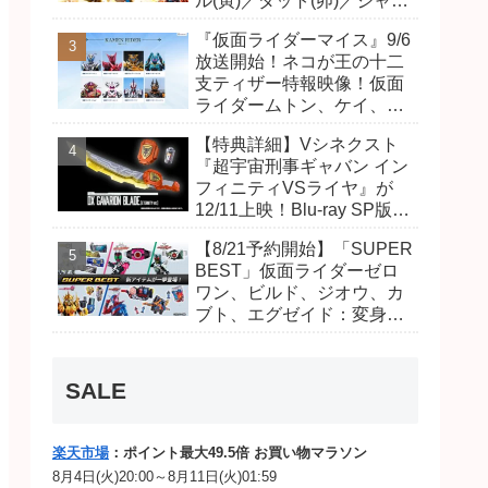
ル(寅)／ダット(卯)／ジャオ
(巳)、優菜の家庭教師・麻
『仮面ライダーマイス』9/6
尾達臣のキャストが発表！
放送開始！ネコが王の十二
トリガーのアキト金子隼也
支ティザー特報映像！仮面
さんも変身！
ライダームトン、ケイ、ヴ
ァンケンのビジュアルが公
【特典詳細】Vシネクスト
開！ライダーは子丑寅卯辰
『超宇宙刑事ギャバン イン
巳午未申酉戌亥猫猫の14
フィニティVSライヤ』が
人⁉
12/11上映！Blu-ray SP版は
「DXギャバリオンブレード
【8/21予約開始】「SUPER
(エタニティver.)」「ユカイ
BEST」仮面ライダーゼロ
ダーエモルギー」ほか豪華
ワン、ビルド、ジオウ、カ
特典付き！
ブト、エグゼイド：変身ベ
ルト DXビルドドライバ
ー、DXネオディケイドライ
バー、DXホッパーゼクター
SALE
ほか12点！
楽天市場
：ポイント最大49.5倍 お買い物マラソン
8月4日(火)20:00～8月11日(火)01:59