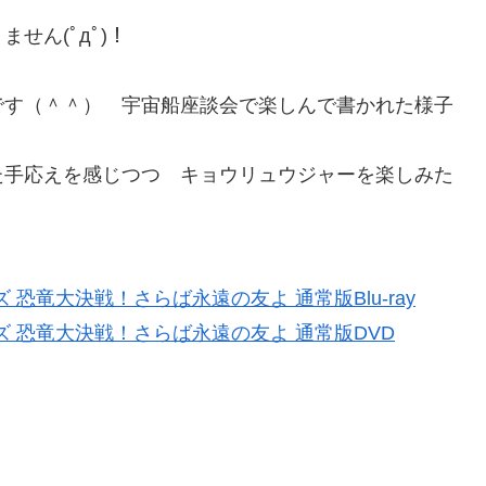
せん(ﾟдﾟ)！
です（＾＾） 宇宙船座談会で楽しんで書かれた様子
た手応えを感じつつ キョウリュウジャーを楽しみた
恐竜大決戦！さらば永遠の友よ 通常版Blu-ray
 恐竜大決戦！さらば永遠の友よ 通常版DVD