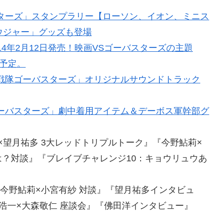
ターズ」スタンプラリー【ローソン、イオン、ミニス
ウジャー」グッズも登場
14年2月12日発売！映画VSゴーバスターズの主題
曲予定。
戦隊ゴーバスターズ」オリジナルサウンドトラック
ーバスターズ」劇中着用アイテム＆デーボス軍幹部グ
×望月祐多 3大レッドトリプルトーク』『今野鮎莉×
？対談』『ブレイブチャレンジ10：キョウリュウあ
『今野鮎莉×小宮有紗 対談』『望月祐多インタビュ
浩一×大森敬仁 座談会』『佛田洋インタビュー』