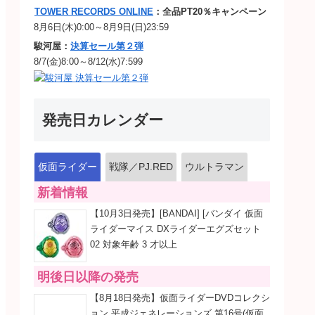
TOWER RECORDS ONLINE
：全品PT20％キャンペーン
8月6日(木)0:00～8月9日(日)23:59
駿河屋：
決算セール第２弾
8/7(金)8:00～8/12(水)7:599
発売日カレンダー
仮面ライダー
戦隊／PJ.RED
ウルトラマン
新着情報
【10月3日発売】[BANDAI] [バンダイ 仮面
ライダーマイス DXライダーエグズセット
02 対象年齢 3 才以上
明後日以降の発売
【8月18日発売】仮面ライダーDVDコレクシ
ョン 平成ジェネレーションズ 第16号(仮面