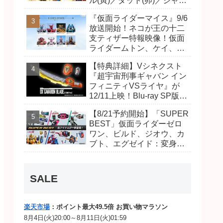
ル(寅)／ダット(卯)／ジャオ
(巳)、優菜の家庭教師・麻
『仮面ライダーマイス』9/6
尾達臣のキャストが発表！
放送開始！ネコが王の十二
トリガーのアキト金子隼也
支ティザー特報映像！仮面
さんも変身！
ライダームトン、ケイ、ヴ
ァンケンのビジュアルが公
【特典詳細】Vシネクスト
開！ライダーは子丑寅卯辰
『超宇宙刑事ギャバン イン
巳午未申酉戌亥猫猫の14
フィニティVSライヤ』が
人⁉
12/11上映！Blu-ray SP版は
「DXギャバリオンブレード
【8/21予約開始】「SUPER
(エタニティver.)」「ユカイ
BEST」仮面ライダーゼロ
ダーエモルギー」ほか豪華
ワン、ビルド、ジオウ、カ
特典付き！
ブト、エグゼイド：変身ベ
ルト DXビルドドライバ
ー、DXネオディケイドライ
バー、DXホッパーゼクター
SALE
ほか12点！
楽天市場
：ポイント最大49.5倍 お買い物マラソン
8月4日(火)20:00～8月11日(火)01:59