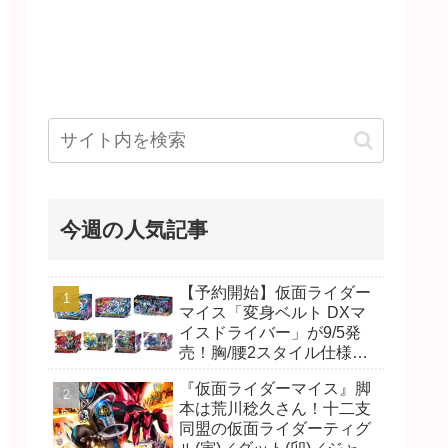
今週の人気記事
【予約開始】仮面ライダー
マイス「変身ベルト DXマ
イスドライバー」が9/5発
売！胸/腰2スタイル仕様！
リド/ハンマー、ダット/スラ
『仮面ライダーマイス』脚
ッシュ、ジャオ/バイト、ケ
本は荒川稔久さん！十二支
イ/ショットボーンバックル
同盟の仮面ライダーティグ
も！