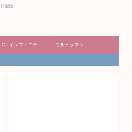
毎日配信！
バン インフィニティ
ウルトラマン