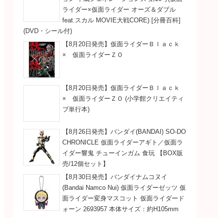
ライダー×仮面ライダー オーズ＆ダブル
feat.スカル MOVIE大戦CORE) [分冊百科]
(DVD・シール付)
【8月20日発売】仮面ライダーＢｌａｃｋ
× 仮面ライダーＺＯ
【8月20日発売】仮面ライダーＢｌａｃｋ
× 仮面ライダーＺＯ (小学館クリエイティ
ブ単行本)
【8月26日発売】バンダイ(BANDAI) SO-DO
CHRONICLE 仮面ライダーアギト／仮面ラ
イダー響鬼 チューインガム 食玩 【BOX販
売/12個セット】
【8月30日発売】バンダイナムコヌイ
(Bandai Namco Nui) 仮面ライダーゼッツ 仮
面ライダー変身マスコット 仮面ライダード
ォーン 2693957 本体サイズ：約H105mm