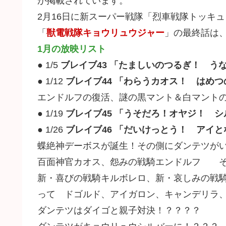
が掲載されています。
2月16日に新スーパー戦隊「烈車戦隊トッキ
「
獣電戦隊キョウリュウジャー
」の最終話は、
1月の放映リスト
● 1/5
ブレイブ43 「たましいのつるぎ！ う
● 1/12
ブレイブ44 「わらうカオス！ はめ
エンドルフの復活、謎の黒マント＆白マント
● 1/19
ブレイブ45 「うそだろ！オヤジ！ 
● 1/26
ブレイブ46 「だいけっとう！ アイ
蝶絶神デーボスが誕生！その側にダンテツがいます
百面神官カオス、怨みの戦騎エンドルフ 
新・喜びの戦騎キルボレロ、新・哀しみの戦
って ドゴルド、アイガロン、キャンデリラ
ダンテツはダイゴと親子対決！？？？？