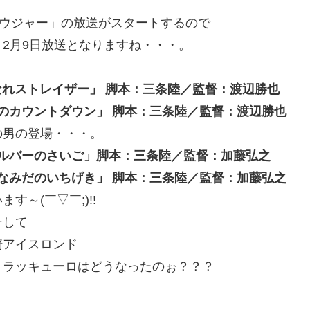
ュウジャー」の放送がスタートするので
2月9日放送となりますね・・・。
なれストレイザー」 脚本：三条陸／監督：渡辺勝也
つのカウントダウン」 脚本：三条陸／監督：渡辺勝也
の男の登場・・・。
シルバーのさいご」脚本：三条陸／監督：加藤弘之
となみだのいちげき」 脚本：三条陸／監督：加藤弘之
～(￣▽￣;)!!
そして
騎アイスロンド
、ラッキューロはどうなったのぉ？？？