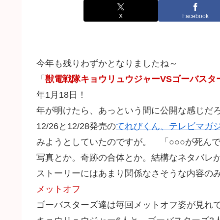
X
Facebook
今年も残りわずかとなりましたね～
「
獣電戦隊キョウリュウジャーVSゴーバスタ
年1月18日！
年が明けたら、あっという間に公開な感じだ
12/26と12/28発売の
てれびくん、テレビマガ
みようとしていたのですが。 「○○○が死ん
写真とか。奇跡の合体とか。結構なネタバレ
ストーリーにはあまり関係なさそうな内容の
メットオフ
ゴーバスターズ達は毎回メットオフ姿が見れ