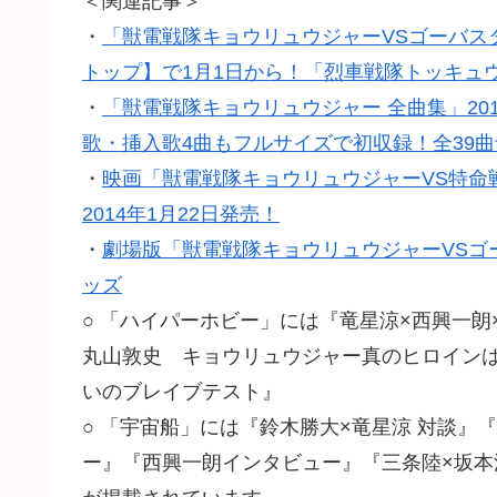
＜関連記事＞
・
「獣電戦隊キョウリュウジャーVSゴーバス
トップ】で1月1日から！「烈車戦隊トッキュ
・
「獣電戦隊キョウリュウジャー 全曲集」20
歌・挿入歌4曲もフルサイズで初収録！全39
・
映画「獣電戦隊キョウリュウジャーVS特命
2014年1月22日発売！
・
劇場版「獣電戦隊キョウリュウジャーVSゴ
ッズ
○ 「ハイパーホビー」には『竜星涼×西興一朗
丸山敦史 キョウリュウジャー真のヒロインは
いのブレイブテスト』
○ 「宇宙船」には『鈴木勝大×竜星涼 対談』
ー』『西興一朗インタビュー』『三条陸×坂本