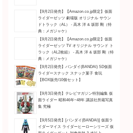
【9月2日発売】【Amazon.co.jp限定】仮面
ライダーゼッツ 劇場版 オリジナル サウン
ドトラック（AL） - 高木 洋 & 坂部 剛（特
典：メガジャケ）
【9月2日発売】【Amazon.co.jp限定】仮面
ライダーゼッツ TV オリジナル サウンド ト
ラック（AL2枚組） - 高木 洋 & 坂部 剛（特
典：メガジャケ）
【9月2日発売】バンダイ(BANDAI) SD仮面
ライダースナック スナック菓子 食玩
【BOX販売/10個セット】
【9月3日発売】テレビマガジン特別編集 仮
面ライダー 昭和46年~48年 講談社所蔵写真
集 究極
【9月5日発売】[バンダイ(BANDAI)] 仮面ラ
イダーマイス ライダーヒーローシリーズ 仮