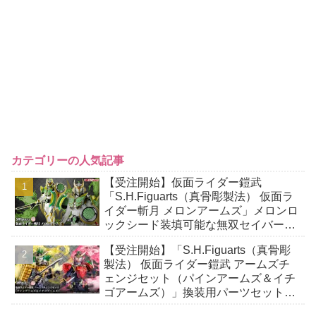
カテゴリーの人気記事
【受注開始】仮面ライダー鎧武
「S.H.Figuarts（真骨彫製法） 仮面ラ
イダー斬月 メロンアームズ」メロンロ
ックシード装填可能な無双セイバー、
メロンディフェンダーが付属！アーム
【受注開始】「S.H.Figuarts（真骨彫
ズチェンジも！
製法） 仮面ライダー鎧武 アームズチ
ェンジセット（パインアームズ＆イチ
ゴアームズ）」換装用パーツセット！
別売り付属武器との合体も！