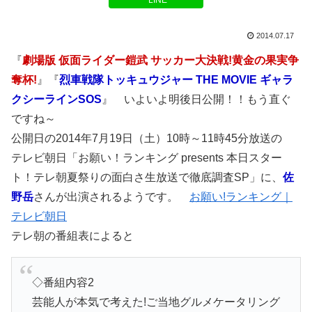
LINE
2014.07.17
『
劇場版 仮面ライダー鎧武 サッカー大決戦!黄金の果実争
奪杯!
』『
烈車戦隊トッキュウジャー THE MOVIE ギャラ
クシーラインSOS
』 いよいよ明後日公開！！もう直ぐ
ですね～
公開日の2014年7月19日（土）10時～11時45分放送の
テレビ朝日「お願い！ランキング presents 本日スター
ト！テレ朝夏祭りの面白さ生放送で徹底調査SP」に、
佐
野岳
さんが出演されるようです。
お願い!ランキング｜
テレビ朝日
テレ朝の番組表によると
◇番組内容2
芸能人が本気で考えた!ご当地グルメケータリング