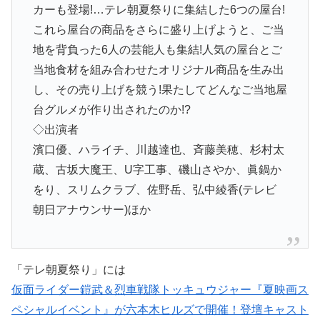
カーも登場!…テレ朝夏祭りに集結した6つの屋台!
これら屋台の商品をさらに盛り上げようと、ご当
地を背負った6人の芸能人も集結!人気の屋台とご
当地食材を組み合わせたオリジナル商品を生み出
し、その売り上げを競う!果たしてどんなご当地屋
台グルメが作り出されたのか!?
◇出演者
濱口優、ハライチ、川越達也、斉藤美穂、杉村太
蔵、古坂大魔王、U字工事、磯山さやか、眞鍋か
をり、スリムクラブ、佐野岳、弘中綾香(テレビ
朝日アナウンサー)ほか
「テレ朝夏祭り」には
仮面ライダー鎧武＆烈車戦隊トッキュウジャー『夏映画ス
ペシャルイベント』が六本木ヒルズで開催！登壇キャスト