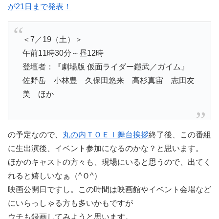
が21日まで発表！
＜7／19（土）＞
午前11時30分～昼12時
登壇者：『劇場版 仮面ライダー鎧武／ガイム』
佐野岳 小林豊 久保田悠来 高杉真宙 志田友
美 ほか
の予定なので、
丸の内ＴＯＥＩ舞台挨拶
終了後、この番組
に生出演後、イベント参加になるのかな？と思います。
ほかのキャストの方々も、現場にいると思うので、出てく
れると嬉しいなぁ（^Ｏ^）
映画公開日ですし。この時間は映画館やイベント会場など
にいらっしゃる方も多いかもですが
ウチも録画してみようと思います。