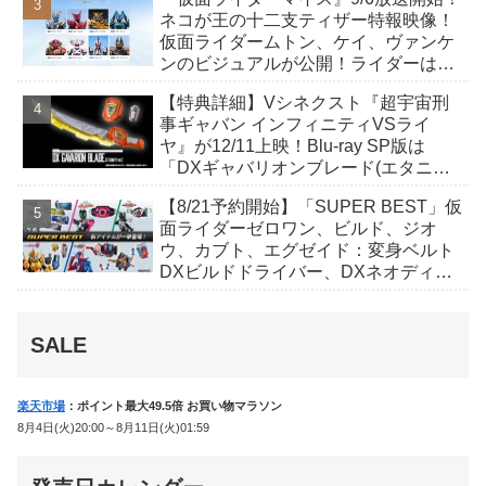
んも変身！
ネコが王の十二支ティザー特報映像！
仮面ライダームトン、ケイ、ヴァンケ
ンのビジュアルが公開！ライダーは子
丑寅卯辰巳午未申酉戌亥猫猫の14人⁉
【特典詳細】Vシネクスト『超宇宙刑
事ギャバン インフィニティVSライ
ヤ』が12/11上映！Blu-ray SP版は
「DXギャバリオンブレード(エタニテ
ィver.)」「ユカイダーエモルギー」ほ
【8/21予約開始】「SUPER BEST」仮
か豪華特典付き！
面ライダーゼロワン、ビルド、ジオ
ウ、カブト、エグゼイド：変身ベルト
DXビルドドライバー、DXネオディケ
イドライバー、DXホッパーゼクターほ
か12点！
SALE
楽天市場
：ポイント最大49.5倍 お買い物マラソン
8月4日(火)20:00～8月11日(火)01:59