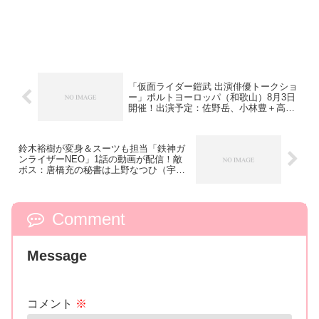
「仮面ライダー鎧武 出演俳優トークショ
ー」ポルトヨーロッパ（和歌山）8月3日
開催！出演予定：佐野岳、小林豊＋高杉
真宙、久保田悠来、青木玄徳も！
鈴木裕樹が変身＆スーツも担当「鉄神ガ
ンライザーNEO」1話の動画が配信！敵
ボス：唐橋充の秘書は上野なつひ（宇佐
美ヨーコの母）
Comment
Message
コメント
※