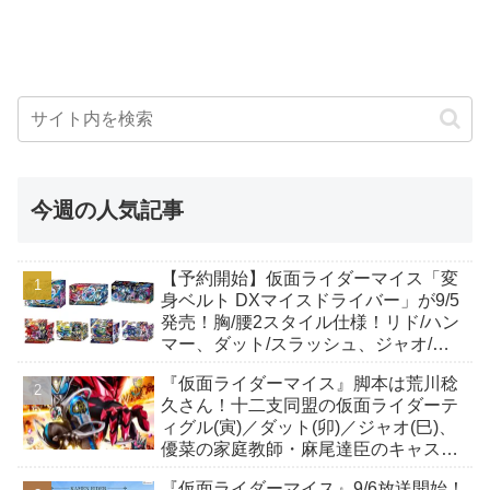
今週の人気記事
【予約開始】仮面ライダーマイス「変
身ベルト DXマイスドライバー」が9/5
発売！胸/腰2スタイル仕様！リド/ハン
マー、ダット/スラッシュ、ジャオ/バ
イト、ケイ/ショットボーンバックル
『仮面ライダーマイス』脚本は荒川稔
も！
久さん！十二支同盟の仮面ライダーテ
ィグル(寅)／ダット(卯)／ジャオ(巳)、
優菜の家庭教師・麻尾達臣のキャスト
が発表！トリガーのアキト金子隼也さ
『仮面ライダーマイス』9/6放送開始！