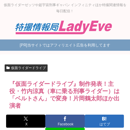
仮面ライダーゼッツや超宇宙刑事ギャバン インフィニティほか特撮関連情報を
毎日配信！
[PR]当サイトではアフィリエイト広告を利用してます
仮面ライダードライブ
『仮面ライダードライブ』制作発表！主
役・竹内涼真（車に乗る刑事ライダー）は
「ベルトさん」で変身！片岡鶴太郎ほか出
演者
X
Facebook
はてブ