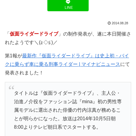
LINE
2014.08.28
「
仮面ライダードライブ
」の制作発表が、遂に本日開催さ
れたようです＼(≧◇≦)／
第1報が
最新作『仮面ライダードライブ』は史上初・バイ
クに乗らず車に乗る刑事ライダー | マイナビニュース
にて
発表されました！
タイトルは『仮面ライダードライブ』、主人公・
泊進ノ介役をファッション誌『mina』初の男性専
属モデルに選出された俳優の竹内涼真が務めるこ
とが明らかになった。放送は2014年10月5日朝
8:00よりテレビ朝日系でスタートする。