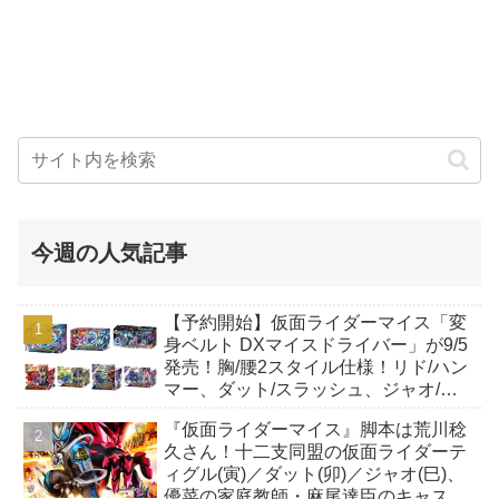
今週の人気記事
【予約開始】仮面ライダーマイス「変
身ベルト DXマイスドライバー」が9/5
発売！胸/腰2スタイル仕様！リド/ハン
マー、ダット/スラッシュ、ジャオ/バ
イト、ケイ/ショットボーンバックル
『仮面ライダーマイス』脚本は荒川稔
も！
久さん！十二支同盟の仮面ライダーテ
ィグル(寅)／ダット(卯)／ジャオ(巳)、
優菜の家庭教師・麻尾達臣のキャスト