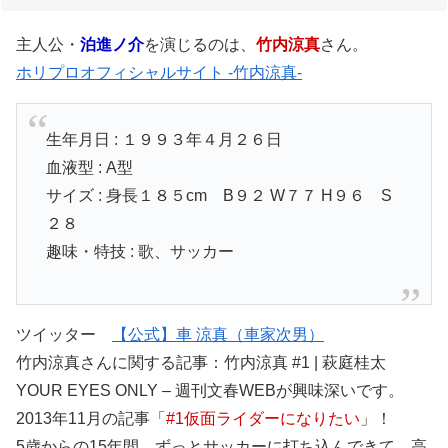
主人公・
泊進ノ介
を演じるのは、
竹内涼真
さん。
ホリプロオフィシャルサイト -竹内涼真-
生年月日 : １９９３年４月２６日
血液型 : A型
サイズ : 身長１８５cm B９２ W７７ H９６ S
２８
趣味・特技 : 歌、サッカー
ツイッター
【公式】車 涼真（車家次男）
竹内涼真さんに関する記事：竹内涼真 #1 | 萩庭桂太
YOUR EYES ONLY – 週刊文春WEBが興味深いです。
2013年11月の記事「
#1仮面ライダーになりたい
」！
5歳からの15年間、ずっとサッカーに打ち込んできて。高