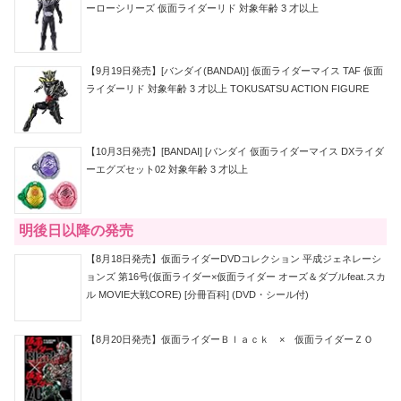
ーローシリーズ 仮面ライダーリド 対象年齢 3 才以上
【9月19日発売】[バンダイ(BANDAI)] 仮面ライダーマイス TAF 仮面
ライダーリド 対象年齢 3 才以上 TOKUSATSU ACTION FIGURE
【10月3日発売】[BANDAI] [バンダイ 仮面ライダーマイス DXライダ
ーエグズセット02 対象年齢 3 才以上
明後日以降の発売
【8月18日発売】仮面ライダーDVDコレクション 平成ジェネレーシ
ョンズ 第16号(仮面ライダー×仮面ライダー オーズ＆ダブルfeat.スカ
ル MOVIE大戦CORE) [分冊百科] (DVD・シール付)
【8月20日発売】仮面ライダーＢｌａｃｋ × 仮面ライダーＺＯ