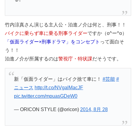
竹内涼真さん演じる主人公・泊進ノ介は何と、刑事！！
バイクに乗らず車に乗る刑事ライダー
ですか（o^ー^o）
「仮面ライダー×刑事ドラマ」をコンセプト
って面白そ
う！！
泊進ノ介が所属するのは
警視庁・特状課
だそうです。
新「仮面ライダー」はバイク捨て車に！
#芸能
#
ニュース
http://t.co/NVgalMacJF
pic.twitter.com/mpuasGDeW0
— ORICON STYLE (@oricon)
2014, 8月 28