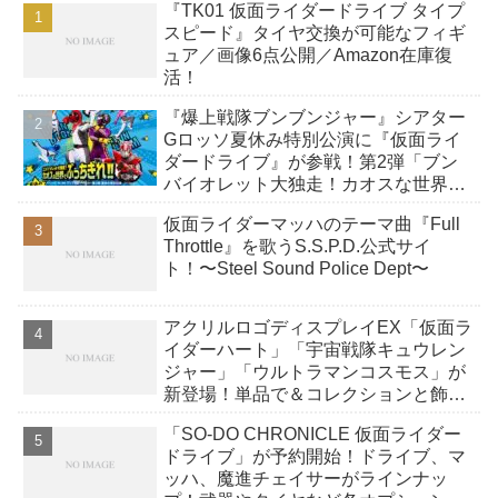
『TK01 仮面ライダードライブ タイプ
スピード』タイヤ交換が可能なフィギ
ュア／画像6点公開／Amazon在庫復
活！
『爆上戦隊ブンブンジャー』シアター
Gロッソ夏休み特別公演に『仮面ライ
ダードライブ』が参戦！第2弾「ブン
バイオレット大独走！カオスな世界で
ぶっちぎれ！！」
仮面ライダーマッハのテーマ曲『Full
Throttle』を歌うS.S.P.D.公式サイ
ト！〜Steel Sound Police Dept〜
アクリルロゴディスプレイEX「仮面ラ
イダーハート」「宇宙戦隊キュウレン
ジャー」「ウルトラマンコスモス」が
新登場！単品で＆コレクションと飾る
など様々にディスプレイ♪
「SO-DO CHRONICLE 仮面ライダー
ドライブ」が予約開始！ドライブ、マ
ッハ、魔進チェイサーがラインナッ