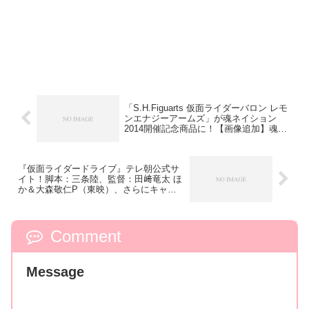
「S.H.Figuarts 仮面ライダーバロン レモ
ンエナジーアームズ」が魂ネイション
2014開催記念商品に！【画像追加】魂ウ
ェブ商店でも発売予定
『仮面ライダードライブ』テレ朝公式サ
イト！脚本：三条陸、監督：田﨑竜太 ほ
か＆大森敬仁P（東映）、さらにキャス
ト！
Comment
Message