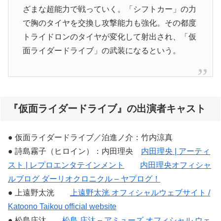
ざまな超能力で戦っていく。「シフトカー」の力
で胸のタイヤを交換し攻撃能力も強化。その都度
トライドロンのタイヤが変化して射出され、「仮
面ライダードライブ」の武装になるという。
『仮面ライダードライブ』の出演者キャスト
● 仮面ライダードライブ／泊進ノ介：竹内涼真
● 詩島霧子（ヒロイン）：内田理央
内田理央 | アーティ
スト | レプロエンタテインメント
内田理央オフィシャ
ルブログ ダーリオクロニクル – ヤプログ！
● 上遠野太洸
上遠野太洸 オフィシャルウェブサイト /
Katoono Taikou official website
● 松島庄汰
松島 庄汰 – アミューズ オフィシャル ウェ