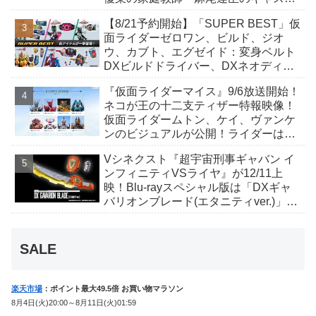
が発表！トリガーのアキト金子隼也さ
【8/21予約開始】「SUPER BEST」仮
んも変身！
面ライダーゼロワン、ビルド、ジオ
ウ、カブト、エグゼイド：変身ベルト
DXビルドドライバー、DXネオディケ
イドライバー、DXホッパーゼクターほ
『仮面ライダーマイス』9/6放送開始！
か12点！
ネコが王の十二支ティザー特報映像！
仮面ライダームトン、ケイ、ヴァンケ
ンのビジュアルが公開！ライダーは子
丑寅卯辰巳午未申酉戌亥猫猫の14人⁉
Vシネクスト『超宇宙刑事ギャバン イ
ンフィニティVSライヤ』が12/11上
映！Blu-rayスペシャル版は「DXギャ
バリオンブレード(エタニティver.)」
「ユカイダーエモルギー」ほか豪華特
典付！
SALE
楽天市場
：ポイント最大49.5倍 お買い物マラソン
8月4日(火)20:00～8月11日(火)01:59