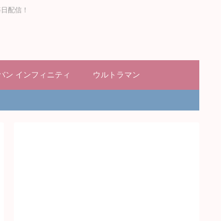
毎日配信！
バン インフィニティ
ウルトラマン