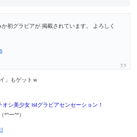
みか初グラビアが 掲載されています。 よろしく
6
ーイ」もゲットｗ
オシ美少女 Istグラビアセンセーション！
^ー^*）
]