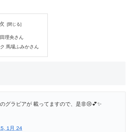
次
田理央さん
ク 馬場ふみかさん
んのグラビアが 載ってますので、是非😢💕✨
15, 1月 24