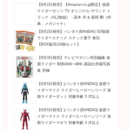
【9月2日発売】【Amazon.co.jp限定】仮面
ライダーゼッツ TV オリジナル サウンド ト
ラック（AL2枚組） - 高木 洋 & 坂部 剛（特
典：メガジャケ）
【9月2日発売】バンダイ(BANDAI) SD仮面
ライダースナック スナック菓子 食玩
【BOX販売/10個セット】
【9月3日発売】テレビマガジン特別編集 仮
面ライダー 昭和46年~48年 講談社所蔵写真
集 究極
【9月5日発売】[バンダイ(BANDAI)] 仮面ラ
イダーマイス ライダーヒーローシリーズ 仮
面ライダーダット 対象年齢 3 才以上
【9月5日発売】[バンダイ(BANDAI)] 仮面ラ
イダーマイス ライダーヒーローシリーズ 仮
面ライダーマオウ 対象年齢 3 才以上