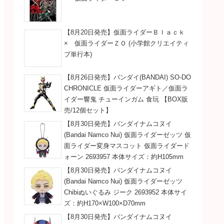
【8月20日発売】仮面ライダーＢｌａｃｋ
× 仮面ライダーＺＯ (小学館クリエイティ
ブ単行本)
【8月26日発売】バンダイ(BANDAI) SO-DO
CHRONICLE 仮面ライダーアギト／仮面ラ
イダー響鬼 チューインガム 食玩 【BOX販
売/12個セット】
【8月30日発売】バンダイナムコヌイ
(Bandai Namco Nui) 仮面ライダーゼッツ 仮
面ライダー変身マスコット 仮面ライダード
ォーン 2693957 本体サイズ：約H105mm
【8月30日発売】バンダイナムコヌイ
(Bandai Namco Nui) 仮面ライダーゼッツ
Chibiぬいぐるみ ジーク 2693952 本体サイ
ズ：約H170×W100×D70mm
【8月30日発売】バンダイナムコヌイ