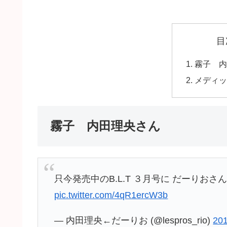
目
霧子 内
メディッ
霧子 内田理央さん
只今発売中のB.L.T ３月号に だーりおさ
pic.twitter.com/4qR1ercW3b
— 内田理央←だーりお (@lespros_rio)
20