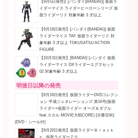
【9月5日発売】[バンダイ(BANDAI)] 仮面ラ
イダーマイス ライダーヒーローシリーズ 仮
面ライダーリド 対象年齢 3 才以上
【9月19日発売】[バンダイ(BANDAI)] 仮面
ライダーマイス TAF 仮面ライダーリド 対
象年齢 3 才以上 TOKUSATSU ACTION
FIGURE
【10月3日発売】[BANDAI] [バンダイ 仮面
ライダーマイス DXライダーエグズセット
02 対象年齢 3 才以上
明後日以降の発売
【8月18日発売】仮面ライダーDVDコレクシ
ョン 平成ジェネレーションズ 第16号(仮面
ライダー×仮面ライダー オーズ＆ダブル
feat.スカル MOVIE大戦CORE) [分冊百科]
(DVD・シール付)
【8月20日発売】仮面ライダーＢｌａｃｋ
× 仮面ライダーＺＯ