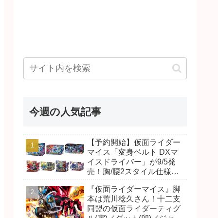
今週の人気記事
【予約開始】仮面ライダー
マイス「変身ベルト DXマ
イスドライバー」が9/5発
売！胸/腰2スタイル仕様！
リド/ハンマー、ダット/スラ
『仮面ライダーマイス』脚
ッシュ、ジャオ/バイト、ケ
本は荒川稔久さん！十二支
イ/ショットボーンバックル
同盟の仮面ライダーティグ
も！