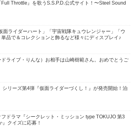
hrottle』を歌うS.S.P.D.公式サイト！〜Steel Sound
仮面ライダーハート」「宇宙戦隊キュウレンジャー」「ウ
！単品で＆コレクションと飾るなど様々にディスプレイ♪
ードライブ・りんな）お相手は山崎樹範さん。おめでとうご
プ】シリーズ第4弾『仮面ライダーづくし！』が発売開始！泊
ラマ『シークレット・ミッション type TOKUJO 第3
か』クイズに応募！