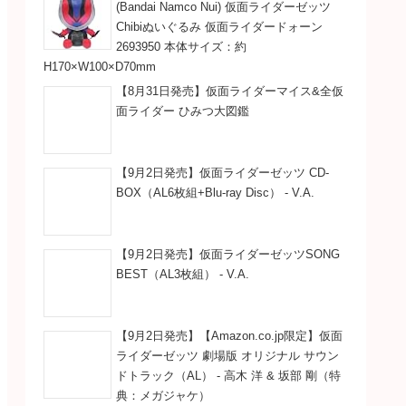
(Bandai Namco Nui) 仮面ライダーゼッツ
Chibiぬいぐるみ 仮面ライダードォーン
2693950 本体サイズ：約
H170×W100×D70mm
【8月31日発売】仮面ライダーマイス&全仮
面ライダー ひみつ大図鑑
【9月2日発売】仮面ライダーゼッツ CD-
BOX（AL6枚組+Blu-ray Disc） - V.A.
【9月2日発売】仮面ライダーゼッツSONG
BEST（AL3枚組） - V.A.
【9月2日発売】【Amazon.co.jp限定】仮面
ライダーゼッツ 劇場版 オリジナル サウン
ドトラック（AL） - 高木 洋 & 坂部 剛（特
典：メガジャケ）