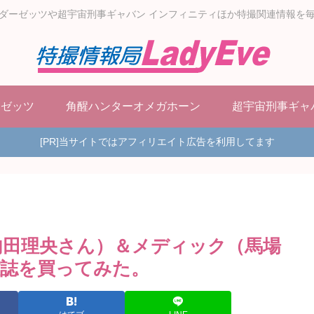
ダーゼッツや超宇宙刑事ギャバン インフィニティほか特撮関連情報を
ーゼッツ
角醒ハンターオメガホーン
超宇宙刑事ギャ
[PR]当サイトではアフィリエイト広告を利用してます
内田理央さん）＆メディック（馬場
誌を買ってみた。