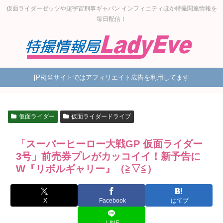
仮面ライダーゼッツや超宇宙刑事ギャバン インフィニティほか特撮関連情報を
毎日配信！
[PR]当サイトではアフィリエイト広告を利用してます
仮面ライダー
仮面ライダードライブ
「スーパーヒーロー大戦GP 仮面ライダー
3号」前売券プレがカッコイイ！新予告に
W『リボルギャリー』（≧▽≦）
X
Facebook
はてブ