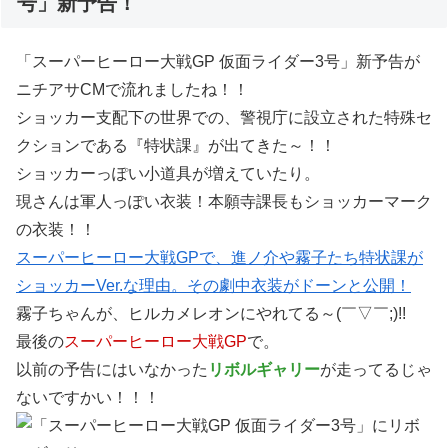
号」新予告！
「スーパーヒーロー大戦GP 仮面ライダー3号」新予告が
ニチアサCMで流れましたね！！
ショッカー支配下の世界での、警視庁に設立された特殊セ
クションである『特状課』が出てきた～！！
ショッカーっぽい小道具が増えていたり。
現さんは軍人っぽい衣装！本願寺課長もショッカーマーク
の衣装！！
スーパーヒーロー大戦GPで、進ノ介や霧子たち特状課が
ショッカーVer.な理由。その劇中衣装がドーンと公開！
霧子ちゃんが、ヒルカメレオンにやれてる～(￣▽￣;)!!
最後の
スーパーヒーロー大戦GP
で。
以前の予告にはいなかった
リボルギャリー
が走ってるじゃ
ないですかい！！！