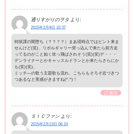
通りすがりのヲタ
より:
2015年2月9日 10:37
特状課の闇堕ち（？？？？）まあ現時点ではピント来ま
せんけど(笑)、リボルギャリー突っ込んで来たら前方走
ってるのがこと如く吹っ飛ばされそう(笑)(笑)デ・・・
デンライナーとかキャッスルドランとか来たらさらにか
も(笑)(笑)。
ミッチ―の歌う主題歌も流れ、こちらもそろそ近づきつ
つあるなと実感がきますね(^.^)！
返信
ＳＩＣファン
より:
2015年2月13日 06:10