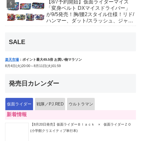
【8/7予約開始】仮面ライダーマイス
音声が！
「変身ベルト DXマイスドライバー」
が9/5発売！胸/腰2スタイル仕様！リド/
ハンマー、ダット/スラッシュ、ジャ
オ/バイト、ケイ/ショットボーンバッ
クルも！
SALE
楽天市場
：ポイント最大49.5倍 お買い物マラソン
8月4日(火)20:00～8月11日(火)01:59
発売日カレンダー
仮面ライダー
戦隊／PJ.RED
ウルトラマン
新着情報
【8月20日発売】仮面ライダーＢｌａｃｋ × 仮面ライダーＺＯ
(小学館クリエイティブ単行本)