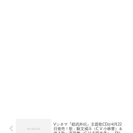
Vシネマ『鎧武外伝』主題歌CDが4月22
日発売！歌：駆文戒斗（C.V.小林豊）＆