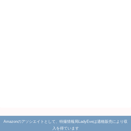
Amazonのアソシエイトとして、特撮情報局LadyEveは適格販売により収
入を得ています