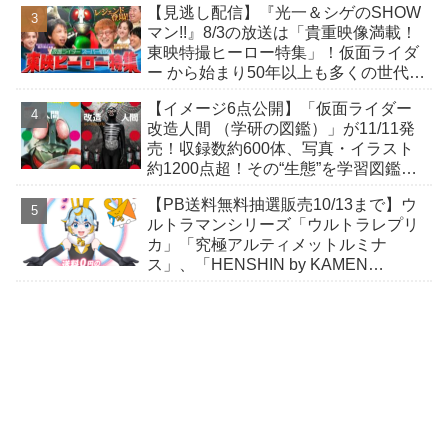
【見逃し配信】『光一＆シゲのSHOW
マン!!』8/3の放送は「貴重映像満載！
東映特撮ヒーロー特集」！仮面ライダ
ー から始まり50年以上も多くの世代に
愛され続ける秘密をレジェンド達が明
【イメージ6点公開】「仮面ライダー
かす！
改造人間 （学研の図鑑）」が11/11発
売！収録数約600体、写真・イラスト
約1200点超！その“生態”を学習図鑑の
視点で読み解く！
【PB送料無料抽選販売10/13まで】ウ
ルトラマンシリーズ「ウルトラレプリ
カ」「究極アルティメットルミナ
ス」、「HENSHIN by KAMEN
RIDER」スニーカーほか