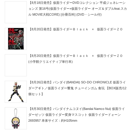
【8月18日発売】仮面ライダーDVDコレクション 平成ジェネレーシ
ョンズ 第16号(仮面ライダー×仮面ライダー オーズ＆ダブルfeat.スカ
ル MOVIE大戦CORE) [分冊百科] (DVD・シール付)
【8月20日発売】仮面ライダーＢｌａｃｋ × 仮面ライダーＺＯ
【8月20日発売】仮面ライダーＢｌａｃｋ × 仮面ライダーＺＯ
(小学館クリエイティブ単行本)
【8月26日発売】バンダイ(BANDAI) SO-DO CHRONICLE 仮面ライ
ダーアギト／仮面ライダー響鬼 チューインガム 食玩 【BOX販売/12
個セット】
【8月30日発売】バンダイナムコヌイ(Bandai Namco Nui) 仮面ライ
ダーゼッツ 仮面ライダー変身マスコット 仮面ライダードォーン
2693957 本体サイズ：約H105mm