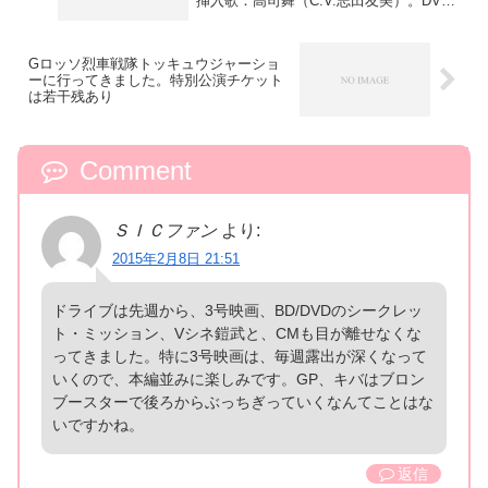
挿入歌：高司舞（C.V.志田友美）。DVD
付きも
Gロッソ烈車戦隊トッキュウジャーショ
ーに行ってきました。特別公演チケット
は若干残あり
Comment
ＳＩＣファン
より:
2015年2月8日 21:51
ドライブは先週から、3号映画、BD/DVDのシークレッ
ト・ミッション、Vシネ鎧武と、CMも目が離せなくな
ってきました。特に3号映画は、毎週露出が深くなって
いくので、本編並みに楽しみです。GP、キバはブロン
ブースターで後ろからぶっちぎっていくなんてことはな
いですかね。
返信