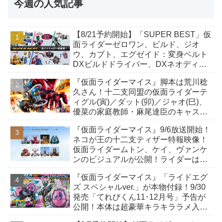
今週の人気記事
【8/21予約開始】「SUPER BEST」仮
面ライダーゼロワン、ビルド、ジオ
ウ、カブト、エグゼイド：変身ベルト
DXビルドドライバー、DXネオディケ
イドライバー、DXホッパーゼクターほ
『仮面ライダーマイス』脚本は荒川稔
か12点！
久さん！十二支同盟の仮面ライダーテ
ィグル(寅)／ダット(卯)／ジャオ(巳)、
優菜の家庭教師・麻尾達臣のキャスト
が発表！トリガーのアキト金子隼也さ
『仮面ライダーマイス』9/6放送開始！
んも変身！
ネコが王の十二支ティザー特報映像！
仮面ライダームトン、ケイ、ヴァンケ
ンのビジュアルが公開！ライダーは子
丑寅卯辰巳午未申酉戌亥猫猫の14人⁉
『仮面ライダーマイス』「ライドエグ
ズ スペシャルver.」が本物付録！9/30
発売「てれびくん11･12月号」予告が
公開！本体は超豪華キラキララメ入
り！変身ベルトにセットすれば特別な