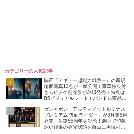
カテゴリーの人気記事
映画『アギトー超能力戦争ー』の新規
場面写真13点が一挙公開！豪華特典付
きムビチケ前売券が3/13発売！特典は
B5ビジュアルシート！バンドル商品付
きも！
ガシャポン「アルティメットルミナス
プレミアム 仮面ライダー」が8月第5週
発売！生誕55周年を記念！劇中で印象
深い複眼の発光状態を自由に再現可
能！