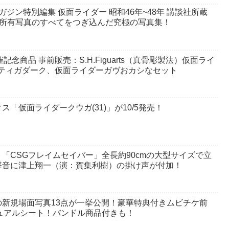
ジン特別編集 仮面ライダー 昭和46年~48年 講談社所蔵
談社所有写真のすべてをつぎ込んだ究極の写真集！
6』開催記念商品 事前販売：S.H.Figuarts（真骨彫製法）仮面ライ
T)、ティガダーク、仮面ライダーガヴおカシなセット
「仮面ライダークウガ(31)」が10/5発売！
「CSGフレイムセイバー」全長約90cmの大型サイズで立
撃音に津上翔一（演：賀集利樹）の掛け声が付加！
新規場面写真13点が一挙公開！豪華特典付きムビチケ前
ジュアルシート！バンドル商品付きも！