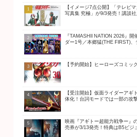
【イメージ7点公開】「テレビマガ
写真集 究極」が9/3発売！講
『TAMASHII NATION 202
ダー1号／本郷猛(THE FIRS
【予約開始】ヒーローズコミックス
【受注開始】仮面ライダーアギト
体化！台詞モードでは一部の攻
映画『アギトー超能力戦争ー』の
売券が3/13発売！特典はB5ビ