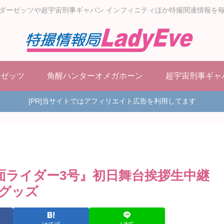
ダーゼッツや超宇宙刑事ギャバン インフィニティほか特撮関連情報を
ーゼッツ
角醒ハンターオメガホーン
超宇宙刑事ギャ
[PR]当サイトではアフィリエイト広告を利用してます
面ライダー3号』初日舞台挨拶生中継
グッズ