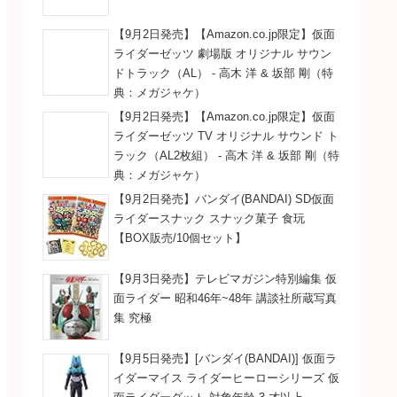
【9月2日発売】【Amazon.co.jp限定】仮面
ライダーゼッツ 劇場版 オリジナル サウン
ドトラック（AL） - 高木 洋 & 坂部 剛（特
典：メガジャケ）
【9月2日発売】【Amazon.co.jp限定】仮面
ライダーゼッツ TV オリジナル サウンド ト
ラック（AL2枚組） - 高木 洋 & 坂部 剛（特
典：メガジャケ）
【9月2日発売】バンダイ(BANDAI) SD仮面
ライダースナック スナック菓子 食玩
【BOX販売/10個セット】
【9月3日発売】テレビマガジン特別編集 仮
面ライダー 昭和46年~48年 講談社所蔵写真
集 究極
【9月5日発売】[バンダイ(BANDAI)] 仮面ラ
イダーマイス ライダーヒーローシリーズ 仮