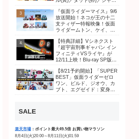
ル(寅)／ダット(卯)／ジャオ
(巳)、優菜の家庭教師・麻
『仮面ライダーマイス』9/6
尾達臣のキャストが発表！
放送開始！ネコが王の十二
トリガーのアキト金子隼也
支ティザー特報映像！仮面
さんも変身！
ライダームトン、ケイ、ヴ
ァンケンのビジュアルが公
【特典詳細】Vシネクスト
開！ライダーは子丑寅卯辰
『超宇宙刑事ギャバン イン
巳午未申酉戌亥猫猫の14
フィニティVSライヤ』が
人⁉
12/11上映！Blu-ray SP版は
「DXギャバリオンブレード
【8/21予約開始】「SUPER
(エタニティver.)」「ユカイ
BEST」仮面ライダーゼロ
ダーエモルギー」ほか豪華
ワン、ビルド、ジオウ、カ
特典付き！
ブト、エグゼイド：変身ベ
ルト DXビルドドライバ
ー、DXネオディケイドライ
バー、DXホッパーゼクター
SALE
ほか12点！
楽天市場
：ポイント最大49.5倍 お買い物マラソン
8月4日(火)20:00～8月11日(火)01:59