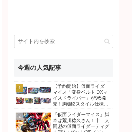
今週の人気記事
【予約開始】仮面ライダー
マイス「変身ベルト DXマ
イスドライバー」が9/5発
売！胸/腰2スタイル仕様！
リド/ハンマー、ダット/スラ
『仮面ライダーマイス』脚
ッシュ、ジャオ/バイト、ケ
本は荒川稔久さん！十二支
イ/ショットボーンバックル
同盟の仮面ライダーティグ
も！