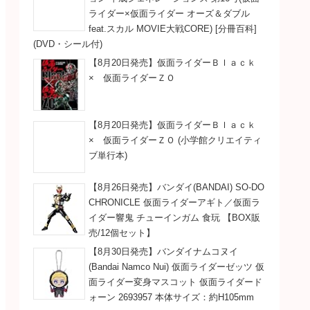
ライダー×仮面ライダー オーズ＆ダブル
feat.スカル MOVIE大戦CORE) [分冊百科]
(DVD・シール付)
【8月20日発売】仮面ライダーＢｌａｃｋ
× 仮面ライダーＺＯ
【8月20日発売】仮面ライダーＢｌａｃｋ
× 仮面ライダーＺＯ (小学館クリエイティ
ブ単行本)
【8月26日発売】バンダイ(BANDAI) SO-DO
CHRONICLE 仮面ライダーアギト／仮面ラ
イダー響鬼 チューインガム 食玩 【BOX販
売/12個セット】
【8月30日発売】バンダイナムコヌイ
(Bandai Namco Nui) 仮面ライダーゼッツ 仮
面ライダー変身マスコット 仮面ライダード
ォーン 2693957 本体サイズ：約H105mm