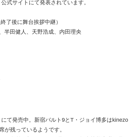
！公式サイトにて発表されています。
映終了後に舞台挨拶中継）
友、半田健人、天野浩成、内田理央
ィ
て発売中。新宿バルト9とT・ジョイ博多はkinezo
席が残っているようです。