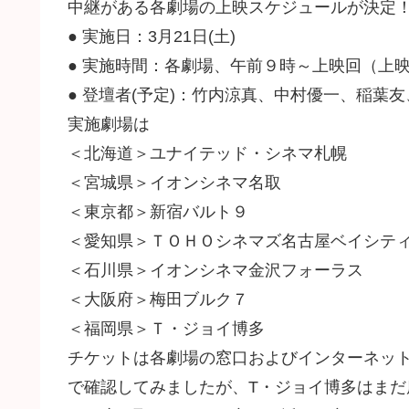
中継がある各劇場の上映スケジュールが決定
● 実施日：3月21日(土)
● 実施時間：各劇場、午前９時～上映回（上
● 登壇者(予定)：竹内涼真、中村優一、稲葉
実施劇場は
＜北海道＞ユナイテッド・シネマ札幌
＜宮城県＞イオンシネマ名取
＜東京都＞新宿バルト９
＜愛知県＞ＴＯＨＯシネマズ名古屋ベイシテ
＜石川県＞イオンシネマ金沢フォーラス
＜大阪府＞梅田ブルク７
＜福岡県＞Ｔ・ジョイ博多
チケットは各劇場の窓口およびインターネットに
で確認してみましたが、T・ジョイ博多はまだ