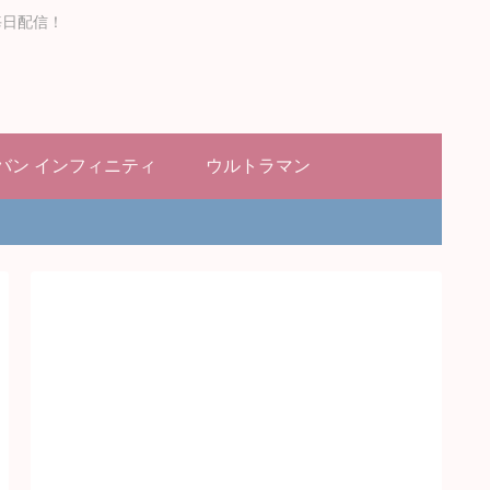
毎日配信！
バン インフィニティ
ウルトラマン