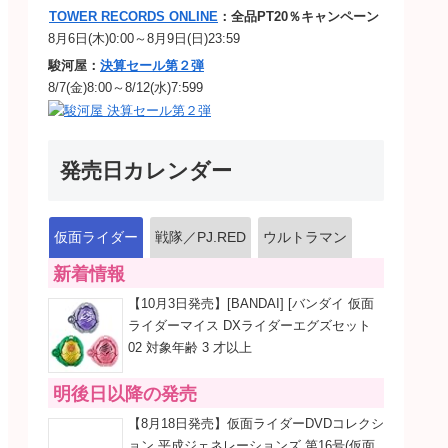
TOWER RECORDS ONLINE
：全品PT20％キャンペーン
8月6日(木)0:00～8月9日(日)23:59
駿河屋：
決算セール第２弾
8/7(金)8:00～8/12(水)7:599
発売日カレンダー
仮面ライダー
戦隊／PJ.RED
ウルトラマン
新着情報
【10月3日発売】[BANDAI] [バンダイ 仮面
ライダーマイス DXライダーエグズセット
02 対象年齢 3 才以上
明後日以降の発売
【8月18日発売】仮面ライダーDVDコレクシ
ョン 平成ジェネレーションズ 第16号(仮面