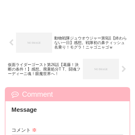
動物戦隊ジュウオウジャー第9話【終わら
ない一日】感想。戦隊初の鼻ティッシュ
名乗り！モグラ！ニャゴニャゴｗ
仮面ライダーゴースト第26話【葛藤！決
断の条件！】感想。廃棄処分T T、闘魂フ
ーディーニ魂！眼魔世界へ！
Comment
Message
コメント
※