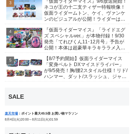
『仮面ライダーマイス』9/6放送開始！
んも変身！
ネコが王の十二支ティザー特報映像！
仮面ライダームトン、ケイ、ヴァンケ
ンのビジュアルが公開！ライダーは子
丑寅卯辰巳午未申酉戌亥猫猫の14人⁉
『仮面ライダーマイス』「ライドエグ
ズ スペシャルver.」が本物付録！9/30
発売「てれびくん11･12月号」予告が
公開！本体は超豪華キラキララメ入
り！変身ベルトにセットすれば特別な
【8/7予約開始】仮面ライダーマイス
音声が！
「変身ベルト DXマイスドライバー」
が9/5発売！胸/腰2スタイル仕様！リド/
ハンマー、ダット/スラッシュ、ジャ
オ/バイト、ケイ/ショットボーンバッ
クルも！
SALE
楽天市場
：ポイント最大49.5倍 お買い物マラソン
8月4日(火)20:00～8月11日(火)01:59