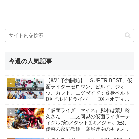
今週の人気記事
【8/21予約開始】「SUPER BEST」仮
面ライダーゼロワン、ビルド、ジオ
ウ、カブト、エグゼイド：変身ベルト
DXビルドドライバー、DXネオディケ
イドライバー、DXホッパーゼクターほ
『仮面ライダーマイス』脚本は荒川稔
か12点！
久さん！十二支同盟の仮面ライダーテ
ィグル(寅)／ダット(卯)／ジャオ(巳)、
優菜の家庭教師・麻尾達臣のキャスト
が発表！トリガーのアキト金子隼也さ