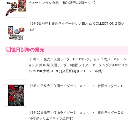
チューインガム 食玩 【BOX販売/12個セット】
【8月5日発売】仮面ライダーゼッツ Blu-ray COLLECTION 2 [Blu-
ray]
明後日以降の発売
【8月18日発売】仮面ライダーDVDコレクション 平成ジェネレーシ
ョンズ 第16号(仮面ライダー×仮面ライダー オーズ＆ダブルfeat.スカ
ル MOVIE大戦CORE) [分冊百科] (DVD・シール付)
【8月20日発売】仮面ライダーＢｌａｃｋ × 仮面ライダーＺＯ
【8月20日発売】仮面ライダーＢｌａｃｋ × 仮面ライダーＺＯ
(小学館クリエイティブ単行本)