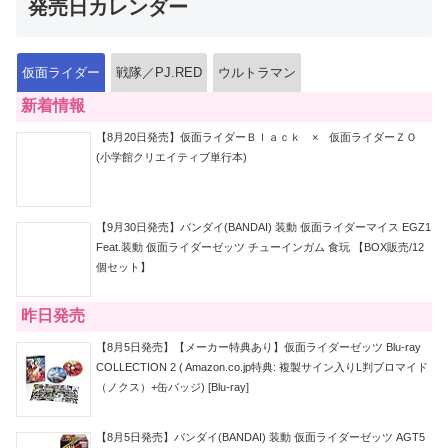
発売日カレンダー
仮面ライダー
戦隊／PJ.RED
ウルトラマン
新着情報
【8月20日発売】仮面ライダーＢｌａｃｋ × 仮面ライダーＺＯ
(小学館クリエイティブ単行本)
【9月30日発売】バンダイ(BANDAI) 装動 仮面ライダーマイス EGZ1
Feat.装動 仮面ライダーゼッツ チューインガム 食玩 【BOX販売/12
個セット】
昨日発売
【8月5日発売】【メーカー特典あり】仮面ライダーゼッツ Blu-ray
COLLECTION 2 ( Amazon.co.jp特典: 複製サイン入りL判ブロマイド
（ノクス）+缶バッジ) [Blu-ray]
【8月5日発売】バンダイ(BANDAI) 装動 仮面ライダーゼッツ AGT5