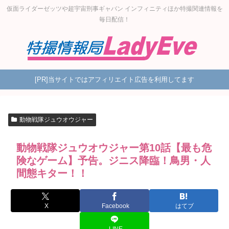
仮面ライダーゼッツや超宇宙刑事ギャバン インフィニティほか特撮関連情報を
毎日配信！
[PR]当サイトではアフィリエイト広告を利用してます
動物戦隊ジュウオウジャー
動物戦隊ジュウオウジャー第10話【最も危
険なゲーム】予告。ジニス降臨！鳥男・人
間態キター！！
X
Facebook
はてブ