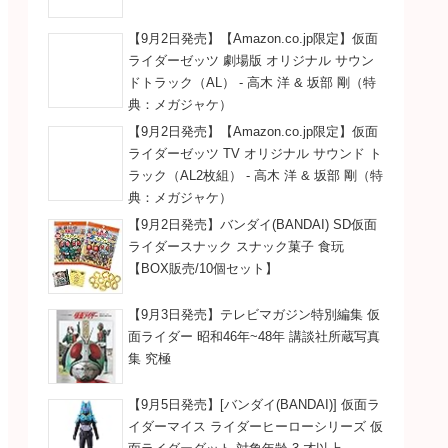
【9月2日発売】【Amazon.co.jp限定】仮面
ライダーゼッツ 劇場版 オリジナル サウン
ドトラック（AL） - 高木 洋 & 坂部 剛（特
典：メガジャケ）
【9月2日発売】【Amazon.co.jp限定】仮面
ライダーゼッツ TV オリジナル サウンド ト
ラック（AL2枚組） - 高木 洋 & 坂部 剛（特
典：メガジャケ）
【9月2日発売】バンダイ(BANDAI) SD仮面
ライダースナック スナック菓子 食玩
【BOX販売/10個セット】
【9月3日発売】テレビマガジン特別編集 仮
面ライダー 昭和46年~48年 講談社所蔵写真
集 究極
【9月5日発売】[バンダイ(BANDAI)] 仮面ラ
イダーマイス ライダーヒーローシリーズ 仮