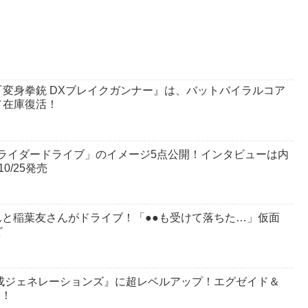
変身拳銃 DXブレイクガンナー』は、バットバイラルコア
／在庫復活！
6 仮面ライダードライブ」のイメージ5点公開！インタビューは内
/25発売
さんと稲葉友さんがドライブ！「●●も受けて落ちた…」仮面
ど
平成ジェネレーションズ』に超レベルアップ！エグゼイド＆
ー！