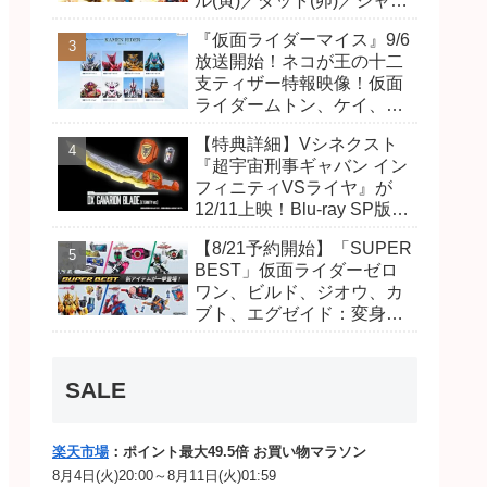
ル(寅)／ダット(卯)／ジャオ
(巳)、優菜の家庭教師・麻
『仮面ライダーマイス』9/6
尾達臣のキャストが発表！
放送開始！ネコが王の十二
トリガーのアキト金子隼也
支ティザー特報映像！仮面
さんも変身！
ライダームトン、ケイ、ヴ
ァンケンのビジュアルが公
【特典詳細】Vシネクスト
開！ライダーは子丑寅卯辰
『超宇宙刑事ギャバン イン
巳午未申酉戌亥猫猫の14
フィニティVSライヤ』が
人⁉
12/11上映！Blu-ray SP版は
「DXギャバリオンブレード
【8/21予約開始】「SUPER
(エタニティver.)」「ユカイ
BEST」仮面ライダーゼロ
ダーエモルギー」ほか豪華
ワン、ビルド、ジオウ、カ
特典付き！
ブト、エグゼイド：変身ベ
ルト DXビルドドライバ
ー、DXネオディケイドライ
バー、DXホッパーゼクター
SALE
ほか12点！
楽天市場
：ポイント最大49.5倍 お買い物マラソン
8月4日(火)20:00～8月11日(火)01:59