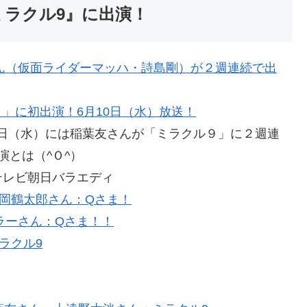
ミラクル9』に出演！
」に初出演！6月10日（水）放送！
24日（水）には稲葉友さんが「ミラクル９」に２週連
演とは（^Ｏ^）
テレビ朝日バラエディ
岡鶴太郎さん：Qさま！
ラーさん：Qさま！！
ラクル9