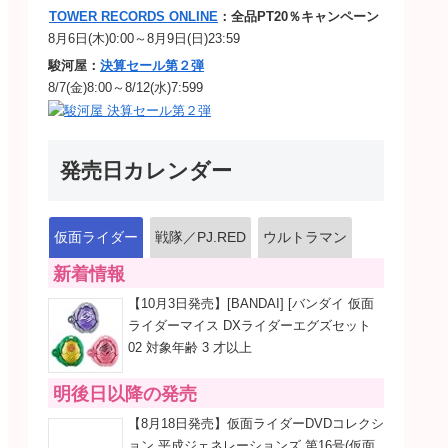
TOWER RECORDS ONLINE
：全品PT20％キャンペーン
8月6日(木)0:00～8月9日(日)23:59
駿河屋：
決算セール第２弾
8/7(金)8:00～8/12(水)7:599
発売日カレンダー
仮面ライダー
戦隊／PJ.RED
ウルトラマン
新着情報
【10月3日発売】[BANDAI] [バンダイ 仮面
ライダーマイス DXライダーエグズセット
02 対象年齢 3 才以上
明後日以降の発売
【8月18日発売】仮面ライダーDVDコレクシ
ョン 平成ジェネレーションズ 第16号(仮面