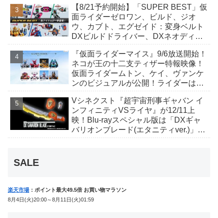
【8/21予約開始】「SUPER BEST」仮
んも変身！
面ライダーゼロワン、ビルド、ジオ
ウ、カブト、エグゼイド：変身ベルト
DXビルドドライバー、DXネオディケ
イドライバー、DXホッパーゼクターほ
『仮面ライダーマイス』9/6放送開始！
か12点！
ネコが王の十二支ティザー特報映像！
仮面ライダームトン、ケイ、ヴァンケ
ンのビジュアルが公開！ライダーは子
丑寅卯辰巳午未申酉戌亥猫猫の14人⁉
Vシネクスト『超宇宙刑事ギャバン イ
ンフィニティVSライヤ』が12/11上
映！Blu-rayスペシャル版は「DXギャ
バリオンブレード(エタニティver.)」
「ユカイダーエモルギー」ほか豪華特
典付！
SALE
楽天市場
：ポイント最大49.5倍 お買い物マラソン
8月4日(火)20:00～8月11日(火)01:59