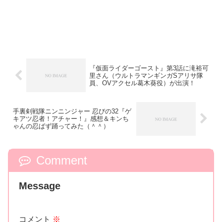
『仮面ライダーゴースト』第3話に滝裕可
里さん（ウルトラマンギンガSアリサ隊
員、OVアクセル葛木葵役）が出演！
手裏剣戦隊ニンニンジャー 忍びの32『ゲ
キアツ忍者！アチャー！』感想＆キンち
ゃんの忍ばず踊ってみた（＾＾）
Comment
Message
コメント
※