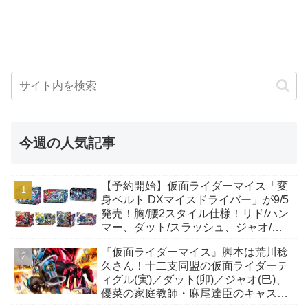
今週の人気記事
【予約開始】仮面ライダーマイス「変
身ベルト DXマイスドライバー」が9/5
発売！胸/腰2スタイル仕様！リド/ハン
マー、ダット/スラッシュ、ジャオ/バ
イト、ケイ/ショットボーンバックル
『仮面ライダーマイス』脚本は荒川稔
も！
久さん！十二支同盟の仮面ライダーテ
ィグル(寅)／ダット(卯)／ジャオ(巳)、
優菜の家庭教師・麻尾達臣のキャスト
が発表！トリガーのアキト金子隼也さ