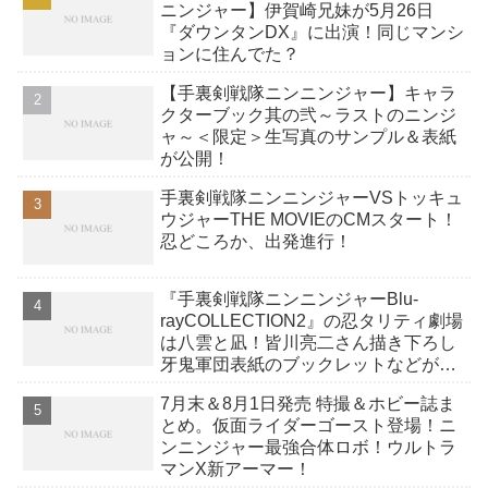
ニンジャー】伊賀崎兄妹が5月26日
『ダウンタンDX』に出演！同じマンシ
ョンに住んでた？
【手裏剣戦隊ニンニンジャー】キャラ
クターブック其の弐～ラストのニンジ
ャ～＜限定＞生写真のサンプル＆表紙
が公開！
手裏剣戦隊ニンニンジャーVSトッキュ
ウジャーTHE MOVIEのCMスタート！
忍どころか、出発進行！
『手裏剣戦隊ニンニンジャーBlu‐
rayCOLLECTION2』の忍タリティ劇場
は八雲と凪！皆川亮二さん描き下ろし
牙鬼軍団表紙のブックレットなどが公
開！
7月末＆8月1日発売 特撮＆ホビー誌ま
とめ。仮面ライダーゴースト登場！ニ
ンニンジャー最強合体ロボ！ウルトラ
マンX新アーマー！