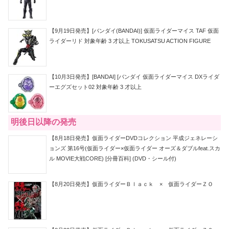
【9月19日発売】[バンダイ(BANDAI)] 仮面ライダーマイス TAF 仮面
ライダーリド 対象年齢 3 才以上 TOKUSATSU ACTION FIGURE
【10月3日発売】[BANDAI] [バンダイ 仮面ライダーマイス DXライダ
ーエグズセット02 対象年齢 3 才以上
明後日以降の発売
【8月18日発売】仮面ライダーDVDコレクション 平成ジェネレーシ
ョンズ 第16号(仮面ライダー×仮面ライダー オーズ＆ダブルfeat.スカ
ル MOVIE大戦CORE) [分冊百科] (DVD・シール付)
【8月20日発売】仮面ライダーＢｌａｃｋ × 仮面ライダーＺＯ