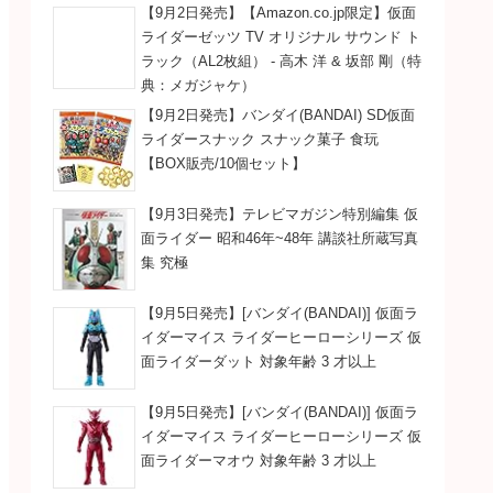
【9月2日発売】【Amazon.co.jp限定】仮面
ライダーゼッツ TV オリジナル サウンド ト
ラック（AL2枚組） - 高木 洋 & 坂部 剛（特
典：メガジャケ）
【9月2日発売】バンダイ(BANDAI) SD仮面
ライダースナック スナック菓子 食玩
【BOX販売/10個セット】
【9月3日発売】テレビマガジン特別編集 仮
面ライダー 昭和46年~48年 講談社所蔵写真
集 究極
【9月5日発売】[バンダイ(BANDAI)] 仮面ラ
イダーマイス ライダーヒーローシリーズ 仮
面ライダーダット 対象年齢 3 才以上
【9月5日発売】[バンダイ(BANDAI)] 仮面ラ
イダーマイス ライダーヒーローシリーズ 仮
面ライダーマオウ 対象年齢 3 才以上