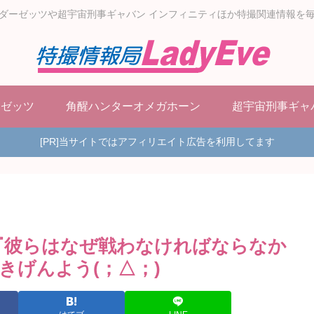
ダーゼッツや超宇宙刑事ギャバン インフィニティほか特撮関連情報を
ーゼッツ
角醒ハンターオメガホーン
超宇宙刑事ギャ
[PR]当サイトではアフィリエイト広告を利用してます
話『彼らはなぜ戦わなければならなか
きげんよう(；△；)