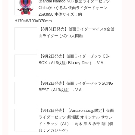
(Bandai Namco Nui) 仮面ライダーゼッツ
Chibiぬいぐるみ 仮面ライダードォーン
2693950 本体サイズ：約
H170×W100×D70mm
【8月31日発売】仮面ライダーマイス&全仮
面ライダー ひみつ大図鑑
【9月2日発売】仮面ライダーゼッツ CD-
BOX（AL6枚組+Blu-ray Disc） - V.A.
【9月2日発売】仮面ライダーゼッツSONG
BEST（AL3枚組） - V.A.
【9月2日発売】【Amazon.co.jp限定】仮面
ライダーゼッツ 劇場版 オリジナル サウン
ドトラック（AL） - 高木 洋 & 坂部 剛（特
典：メガジャケ）