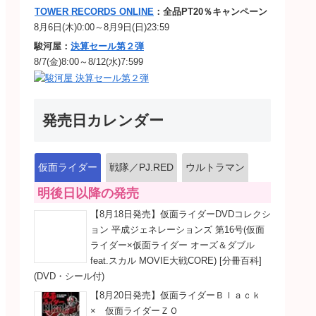
TOWER RECORDS ONLINE
：全品PT20％キャンペーン
8月6日(木)0:00～8月9日(日)23:59
駿河屋：
決算セール第２弾
8/7(金)8:00～8/12(水)7:599
発売日カレンダー
仮面ライダー
戦隊／PJ.RED
ウルトラマン
明後日以降の発売
【8月18日発売】仮面ライダーDVDコレクシ
ョン 平成ジェネレーションズ 第16号(仮面
ライダー×仮面ライダー オーズ＆ダブル
feat.スカル MOVIE大戦CORE) [分冊百科]
(DVD・シール付)
【8月20日発売】仮面ライダーＢｌａｃｋ
× 仮面ライダーＺＯ