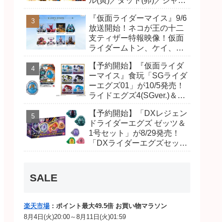
ル(寅)／ダット(卯)／ジャオ
(巳)、優菜の家庭教師・麻
『仮面ライダーマイス』9/6
尾達臣のキャストが発表！
放送開始！ネコが王の十二
トリガーのアキト金子隼也
支ティザー特報映像！仮面
さんも変身！
ライダームトン、ケイ、ヴ
ァンケンのビジュアルが公
【予約開始】『仮面ライダ
開！ライダーは子丑寅卯辰
ーマイス』食玩「SGライダ
巳午未申酉戌亥猫猫の14
ーエグズ01」が10/5発売！
人⁉
ライドエグズ4(SGver.)＆ジ
オウ、ゼロワンライドエグ
【予約開始】「DXレジェン
ズ、カイザ、ギャレン、デ
ドライダーエグズ ゼッツ＆
ィエンドシードエグズ！
1号セット」が8/29発売！
「DXライダーエグズセッ
ト」01・02で仮面ライダー
ムトン、ヴァンケンに変
身！マイスもフォームチェ
SALE
ンジ！
楽天市場
：ポイント最大49.5倍 お買い物マラソン
8月4日(火)20:00～8月11日(火)01:59