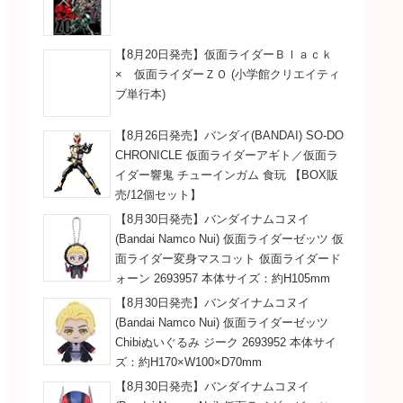
【8月20日発売】仮面ライダーＢｌａｃｋ
× 仮面ライダーＺＯ (小学館クリエイティ
ブ単行本)
【8月26日発売】バンダイ(BANDAI) SO-DO
CHRONICLE 仮面ライダーアギト／仮面ラ
イダー響鬼 チューインガム 食玩 【BOX販
売/12個セット】
【8月30日発売】バンダイナムコヌイ
(Bandai Namco Nui) 仮面ライダーゼッツ 仮
面ライダー変身マスコット 仮面ライダード
ォーン 2693957 本体サイズ：約H105mm
【8月30日発売】バンダイナムコヌイ
(Bandai Namco Nui) 仮面ライダーゼッツ
Chibiぬいぐるみ ジーク 2693952 本体サイ
ズ：約H170×W100×D70mm
【8月30日発売】バンダイナムコヌイ