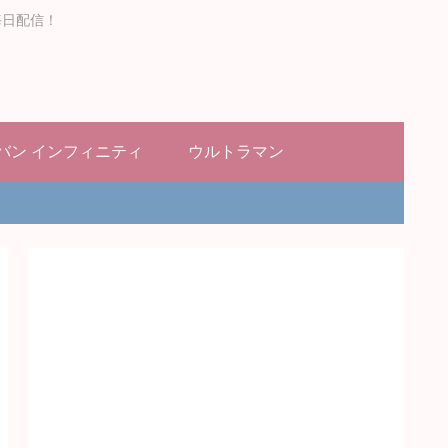
毎日配信！
バン インフィニティ
ウルトラマン