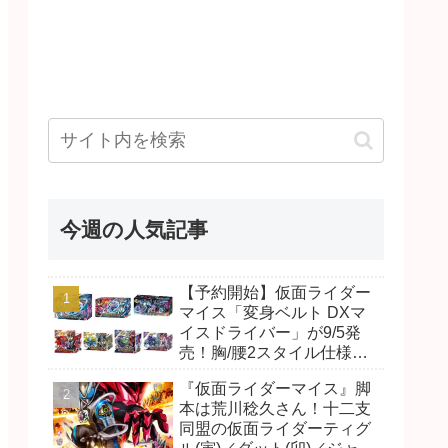
今週の人気記事
【予約開始】仮面ライダー
マイス「変身ベルト DXマ
イスドライバー」が9/5発
売！胸/腰2スタイル仕様！
リド/ハンマー、ダット/スラ
『仮面ライダーマイス』脚
ッシュ、ジャオ/バイト、ケ
本は荒川稔久さん！十二支
イ/ショットボーンバックル
同盟の仮面ライダーティグ
も！