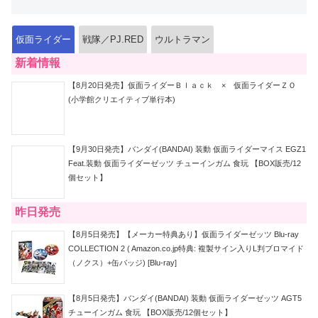
仮面ライダー
戦隊／PJ.RED
ウルトラマン
新着情報
【8月20日発売】仮面ライダーＢｌａｃｋ × 仮面ライダーＺＯ
(小学館クリエイティブ単行本)
【9月30日発売】バンダイ(BANDAI) 装動 仮面ライダーマイス EGZ1
Feat.装動 仮面ライダーゼッツ チューインガム 食玩 【BOX販売/12
個セット】
昨日発売
【8月5日発売】【メーカー特典あり】仮面ライダーゼッツ Blu-ray
COLLECTION 2 ( Amazon.co.jp特典: 複製サイン入りL判ブロマイド
（ノクス）+缶バッジ) [Blu-ray]
【8月5日発売】バンダイ(BANDAI) 装動 仮面ライダーゼッツ AGT5
チューインガム 食玩 【BOX販売/12個セット】