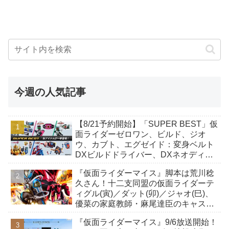
今週の人気記事
【8/21予約開始】「SUPER BEST」仮
面ライダーゼロワン、ビルド、ジオ
ウ、カブト、エグゼイド：変身ベルト
DXビルドドライバー、DXネオディケ
イドライバー、DXホッパーゼクターほ
『仮面ライダーマイス』脚本は荒川稔
か12点！
久さん！十二支同盟の仮面ライダーテ
ィグル(寅)／ダット(卯)／ジャオ(巳)、
優菜の家庭教師・麻尾達臣のキャスト
が発表！トリガーのアキト金子隼也さ
『仮面ライダーマイス』9/6放送開始！
んも変身！