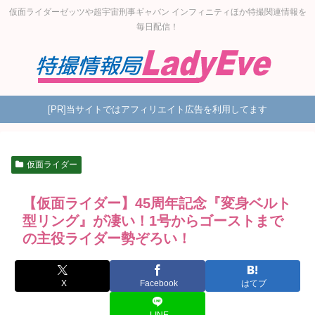
仮面ライダーゼッツや超宇宙刑事ギャバン インフィニティほか特撮関連情報を
毎日配信！
[PR]当サイトではアフィリエイト広告を利用してます
仮面ライダー
【仮面ライダー】45周年記念『変身ベルト
型リング』が凄い！1号からゴーストまで
の主役ライダー勢ぞろい！
X
Facebook
はてブ