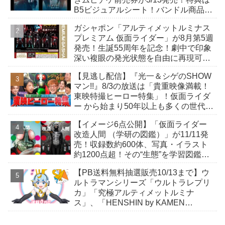
B5ビジュアルシート！バンドル商品付
きも！
ガシャポン「アルティメットルミナス
プレミアム 仮面ライダー」が8月第5週
発売！生誕55周年を記念！劇中で印象
深い複眼の発光状態を自由に再現可
能！
【見逃し配信】『光一＆シゲのSHOW
マン!!』8/3の放送は「貴重映像満載！
東映特撮ヒーロー特集」！仮面ライダ
ー から始まり50年以上も多くの世代に
愛され続ける秘密をレジェンド達が明
【イメージ6点公開】「仮面ライダー
かす！
改造人間 （学研の図鑑）」が11/11発
売！収録数約600体、写真・イラスト
約1200点超！その“生態”を学習図鑑の
視点で読み解く！
【PB送料無料抽選販売10/13まで】ウ
ルトラマンシリーズ「ウルトラレプリ
カ」「究極アルティメットルミナ
ス」、「HENSHIN by KAMEN
RIDER」スニーカーほか