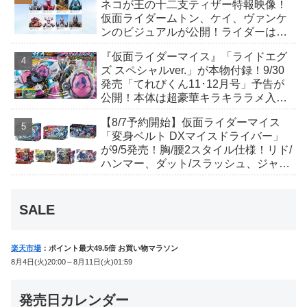
ネコが王の十二支ティザー特報映像！
仮面ライダームトン、ケイ、ヴァンケ
ンのビジュアルが公開！ライダーは子
丑寅卯辰巳午未申酉戌亥猫猫の14人⁉
『仮面ライダーマイス』「ライドエグ
ズ スペシャルver.」が本物付録！9/30
発売「てれびくん11･12月号」予告が
公開！本体は超豪華キラキララメ入
り！変身ベルトにセットすれば特別な
【8/7予約開始】仮面ライダーマイス
音声が！
「変身ベルト DXマイスドライバー」
が9/5発売！胸/腰2スタイル仕様！リド/
ハンマー、ダット/スラッシュ、ジャ
オ/バイト、ケイ/ショットボーンバッ
クルも！
SALE
楽天市場
：ポイント最大49.5倍 お買い物マラソン
8月4日(火)20:00～8月11日(火)01:59
発売日カレンダー