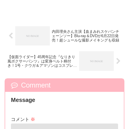
内田理央さん主演【血まみれスケバンチ
ェーンソー】Blu-ray＆DVDが6月22日発
売！超シュールな撮影メイキングも収録
【仮面ライダー】45周年記念『なりきり
風ボクサーパンツ』は変身ベルト柄付
き！1号・クウガ＆アマゾンはコスプレ度
高し
Comment
Message
コメント
※