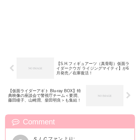
【S.H.フィギュアーツ（真骨彫）仮面ラ
イダークウガ ライジングマイティ】が6
月発売／在庫復活！
【仮面ライダーアギト Blu-ray BOX】特
典映像の座談会で警視庁チーム＜要潤、
藤田瞳子、山崎潤、柴田明良＞も集結！
Comment
ＳＩＣファン
より: