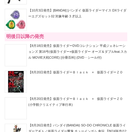
【10月3日発売】[BANDAI] [バンダイ 仮面ライダーマイス DXライダ
ーエグズセット02 対象年齢 3 才以上
明後日以降の発売
【8月18日発売】仮面ライダーDVDコレクション 平成ジェネレーシ
ョンズ 第16号(仮面ライダー×仮面ライダー オーズ＆ダブルfeat.スカ
ル MOVIE大戦CORE) [分冊百科] (DVD・シール付)
【8月20日発売】仮面ライダーＢｌａｃｋ × 仮面ライダーＺＯ
【8月20日発売】仮面ライダーＢｌａｃｋ × 仮面ライダーＺＯ
(小学館クリエイティブ単行本)
【8月26日発売】バンダイ(BANDAI) SO-DO CHRONICLE 仮面ライ
ダーアギト／仮面ライダー響鬼 チューインガム 食玩 【BOX販売/12