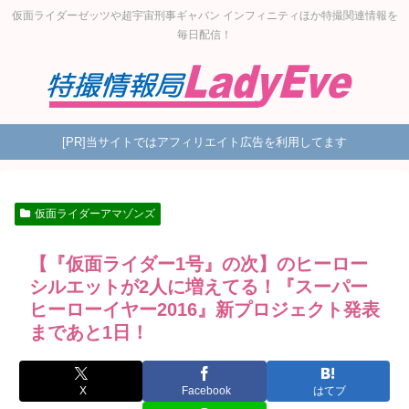
仮面ライダーゼッツや超宇宙刑事ギャバン インフィニティほか特撮関連情報を
毎日配信！
[PR]当サイトではアフィリエイト広告を利用してます
仮面ライダーアマゾンズ
【『仮面ライダー1号』の次】のヒーロー
シルエットが2人に増えてる！『スーパー
ヒーローイヤー2016』新プロジェクト発表
まであと1日！
X
Facebook
はてブ