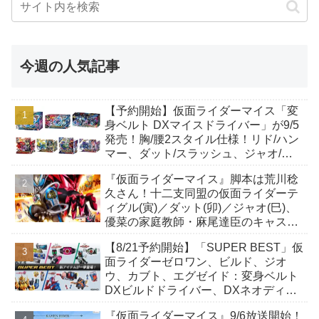
今週の人気記事
【予約開始】仮面ライダーマイス「変
身ベルト DXマイスドライバー」が9/5
発売！胸/腰2スタイル仕様！リド/ハン
マー、ダット/スラッシュ、ジャオ/バ
イト、ケイ/ショットボーンバックル
『仮面ライダーマイス』脚本は荒川稔
も！
久さん！十二支同盟の仮面ライダーテ
ィグル(寅)／ダット(卯)／ジャオ(巳)、
優菜の家庭教師・麻尾達臣のキャスト
が発表！トリガーのアキト金子隼也さ
【8/21予約開始】「SUPER BEST」仮
んも変身！
面ライダーゼロワン、ビルド、ジオ
ウ、カブト、エグゼイド：変身ベルト
DXビルドドライバー、DXネオディケ
イドライバー、DXホッパーゼクターほ
『仮面ライダーマイス』9/6放送開始！
か12点！