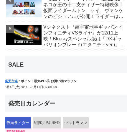
ネコが王の十二支ティザー特報映像！
仮面ライダームトン、ケイ、ヴァンケ
ンのビジュアルが公開！ライダーは子
丑寅卯辰巳午未申酉戌亥猫猫の14人⁉
Vシネクスト『超宇宙刑事ギャバン イ
ンフィニティVSライヤ』が12/11上
映！Blu-rayスペシャル版は「DXギャ
バリオンブレード(エタニティver.)」
「ユカイダーエモルギー」ほか豪華特
典付！
SALE
楽天市場
：ポイント最大49.5倍 お買い物マラソン
8月4日(火)20:00～8月11日(火)01:59
発売日カレンダー
仮面ライダー
戦隊／PJ.RED
ウルトラマン