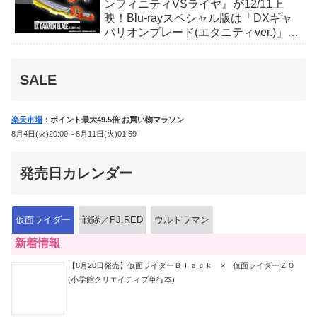
ンフィニティVSライヤ』が12/11上
映！Blu-rayスペシャル版は「DXギャ
バリオンブレード(エタニティver.)」
「ユカイダーエモルギー」ほか豪華特
典付！
SALE
楽天市場
：ポイント最大49.5倍 お買い物マラソン
8月4日(火)20:00～8月11日(火)01:59
発売日カレンダー
仮面ライダー
戦隊／PJ.RED
ウルトラマン
新着情報
【8月20日発売】仮面ライダーＢｌａｃｋ × 仮面ライダーＺＯ
(小学館クリエイティブ単行本)