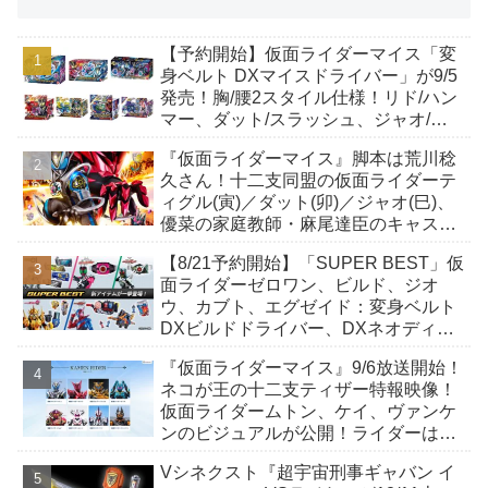
【予約開始】仮面ライダーマイス「変
身ベルト DXマイスドライバー」が9/5
発売！胸/腰2スタイル仕様！リド/ハン
マー、ダット/スラッシュ、ジャオ/バ
イト、ケイ/ショットボーンバックル
『仮面ライダーマイス』脚本は荒川稔
も！
久さん！十二支同盟の仮面ライダーテ
ィグル(寅)／ダット(卯)／ジャオ(巳)、
優菜の家庭教師・麻尾達臣のキャスト
が発表！トリガーのアキト金子隼也さ
【8/21予約開始】「SUPER BEST」仮
んも変身！
面ライダーゼロワン、ビルド、ジオ
ウ、カブト、エグゼイド：変身ベルト
DXビルドドライバー、DXネオディケ
イドライバー、DXホッパーゼクターほ
『仮面ライダーマイス』9/6放送開始！
か12点！
ネコが王の十二支ティザー特報映像！
仮面ライダームトン、ケイ、ヴァンケ
ンのビジュアルが公開！ライダーは子
丑寅卯辰巳午未申酉戌亥猫猫の14人⁉
Vシネクスト『超宇宙刑事ギャバン イ