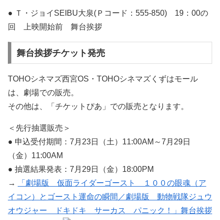
● Ｔ・ジョイSEIBU大泉(Ｐコード：555-850) 19：00の
回 上映開始前 舞台挨拶
舞台挨拶チケット発売
TOHOシネマズ西宮OS・TOHOシネマズくずはモール
は、劇場での販売。
その他は、「チケットぴあ」での販売となります。
＜先行抽選販売＞
● 申込受付期間：7月23日（土）11:00AM～7月29日
（金）11:00AM
● 抽選結果発表：7月29日（金）18:00PM
→
「劇場版 仮面ライダーゴースト １００の眼魂（ア
イコン）とゴースト運命の瞬間／劇場版 動物戦隊ジュウ
オウジャー ドキドキ サーカス パニック！」舞台挨拶