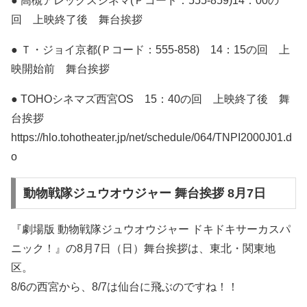
● 高槻アレックスシネマ(Ｐコード：555-859)14：00の
回 上映終了後 舞台挨拶
● Ｔ・ジョイ京都(Ｐコード：555-858) 14：15の回 上
映開始前 舞台挨拶
● TOHOシネマズ西宮OS 15：40の回 上映終了後 舞
台挨拶
https://hlo.tohotheater.jp/net/schedule/064/TNPI2000J01.d
o
動物戦隊ジュウオウジャー 舞台挨拶 8月7日
『劇場版 動物戦隊ジュウオウジャー ドキドキサーカスパ
ニック！』の8月7日（日）舞台挨拶は、東北・関東地
区。
8/6の西宮から、8/7は仙台に飛ぶのですね！！