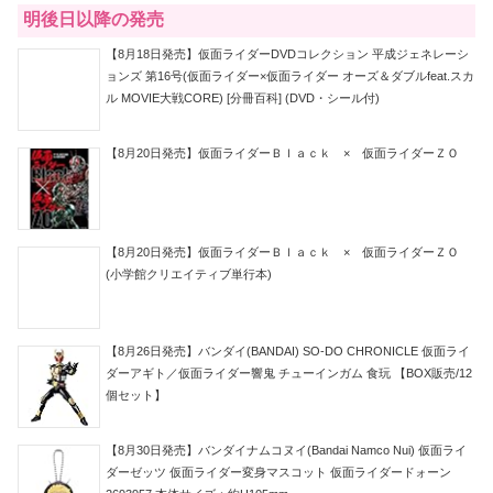
明後日以降の発売
【8月18日発売】仮面ライダーDVDコレクション 平成ジェネレーシ
ョンズ 第16号(仮面ライダー×仮面ライダー オーズ＆ダブルfeat.スカ
ル MOVIE大戦CORE) [分冊百科] (DVD・シール付)
【8月20日発売】仮面ライダーＢｌａｃｋ × 仮面ライダーＺＯ
【8月20日発売】仮面ライダーＢｌａｃｋ × 仮面ライダーＺＯ
(小学館クリエイティブ単行本)
【8月26日発売】バンダイ(BANDAI) SO-DO CHRONICLE 仮面ライ
ダーアギト／仮面ライダー響鬼 チューインガム 食玩 【BOX販売/12
個セット】
【8月30日発売】バンダイナムコヌイ(Bandai Namco Nui) 仮面ライ
ダーゼッツ 仮面ライダー変身マスコット 仮面ライダードォーン