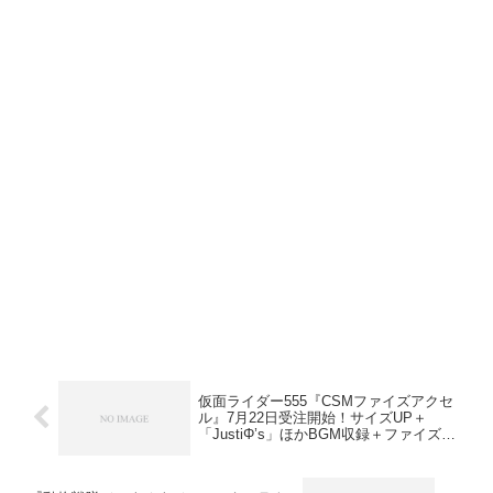
仮面ライダー555『CSMファイズアクセ
ル』7月22日受注開始！サイズUP＋
「JustiΦ’s」ほかBGM収録＋ファイズフ
ォン連動！