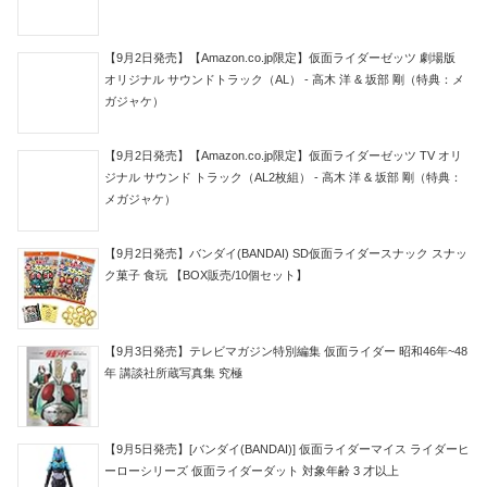
【9月2日発売】【Amazon.co.jp限定】仮面ライダーゼッツ 劇場版
オリジナル サウンドトラック（AL） - 高木 洋 & 坂部 剛（特典：メ
ガジャケ）
【9月2日発売】【Amazon.co.jp限定】仮面ライダーゼッツ TV オリ
ジナル サウンド トラック（AL2枚組） - 高木 洋 & 坂部 剛（特典：
メガジャケ）
【9月2日発売】バンダイ(BANDAI) SD仮面ライダースナック スナッ
ク菓子 食玩 【BOX販売/10個セット】
【9月3日発売】テレビマガジン特別編集 仮面ライダー 昭和46年~48
年 講談社所蔵写真集 究極
【9月5日発売】[バンダイ(BANDAI)] 仮面ライダーマイス ライダーヒ
ーローシリーズ 仮面ライダーダット 対象年齢 3 才以上