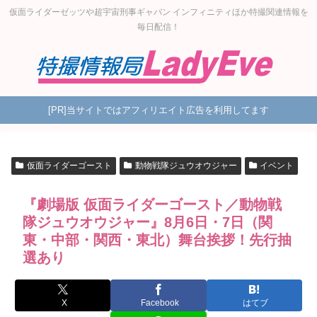
仮面ライダーゼッツや超宇宙刑事ギャバン インフィニティほか特撮関連情報を
毎日配信！
[PR]当サイトではアフィリエイト広告を利用してます
仮面ライダーゴースト
動物戦隊ジュウオウジャー
イベント
『劇場版 仮面ライダーゴースト／動物戦
隊ジュウオウジャー』8月6日・7日（関
東・中部・関西・東北）舞台挨拶！先行抽
選あり
X
Facebook
はてブ