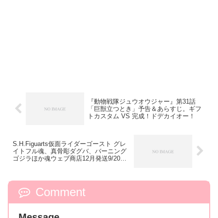
『動物戦隊ジュウオウジャー』第31話
「巨獣立つとき」予告＆あらすじ。ギフ
トカスタム VS 完成！ドデカイオー！
S.H.Figuarts仮面ライダーゴースト グレ
イトフル魂、真骨彫ダグバ、バーニング
ゴジラほか魂ウェブ商店12月発送9/20ま
で！
Comment
Message