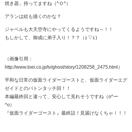
焼き器」持ってますね（^Ｏ^）
アランは絵も描くのかな？
ジャベルも大天空寺にやってくるようですね～！！
もしかして、御成に弟子入り！？？（≧▽≦)
（画像引用：
http://www.toei.co.jp/tv/ghost/story/1208258_2475.html）
平和な日常の仮面ライダーゴーストと、仮面ライダーエグ
ゼイドとのバトンタッチ回！！
本編最終回と違って、安心して見れそうですね（o^ー
^o）
『仮面ライダーゴースト』最終話！見届けなくちゃ！！！