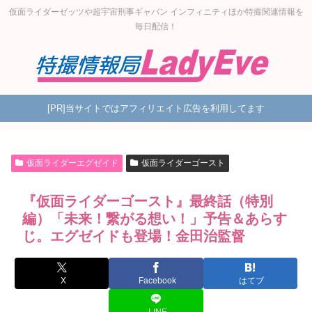
仮面ライダーゼッツや超宇宙刑事ギャバン インフィニティほか特撮関連情報を
毎日配信！
[PR]当サイトではアフィリエイト広告を利用してます
仮面ライダーエグゼイド
仮面ライダーゴースト
『仮面ライダーゴースト』最終話（特別
編）「未来！繋がる想い！」予告＆あらす
じ。エグゼイドも登場！金田治監督
X
Facebook
はてブ