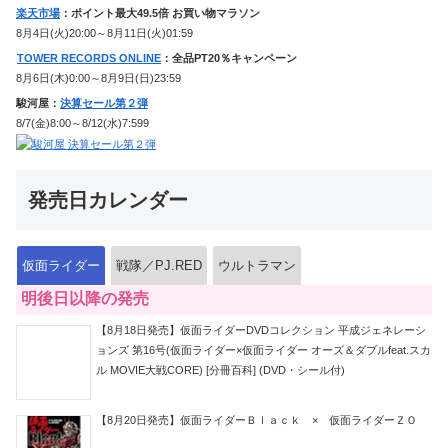
楽天市場
：ポイント最大49.5倍 お買い物マラソン
8月4日(火)20:00～8月11日(火)01:59
TOWER RECORDS ONLINE
：全品PT20％キャンペーン
8月6日(木)0:00～8月9日(日)23:59
駿河屋：
決算セール第２弾
8/7(金)8:00～8/12(水)7:599
発売日カレンダー
仮面ライダー
戦隊／PJ.RED
ウルトラマン
明後日以降の発売
【8月18日発売】仮面ライダーDVDコレクション 平成ジェネレーシ
ョンズ 第16号(仮面ライダー×仮面ライダー オーズ＆ダブルfeat.スカ
ル MOVIE大戦CORE) [分冊百科] (DVD・シール付)
【8月20日発売】仮面ライダーＢｌａｃｋ × 仮面ライダーＺＯ