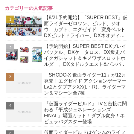
カテゴリーの人気記事
【8/21予約開始】「SUPER BEST」仮
面ライダーゼロワン、ビルド、ジオ
ウ、カブト、エグゼイド：変身ベルト
DXビルドドライバー、DXネオディケ
イドライバー、DXホッパーゼクターほ
【予約開始】SUPER BEST DXブレイ
か12点！
バックル、DXケータロス、DX爆走バ
イクガシャット＆キメワザスロットホ
ルダー、DXタドルクエスト&バンバン
シューティングガシャットが7/25発
「SHODO-X 仮面ライダー11」が12月
売！
発売！エグゼイド アクションゲーマー
Lv.2とダブアクXX(L・R)、ライダーマ
ン＆マシーン全7種
『仮面ライダービルド』TVと密接に関
わる「平成ジェネレーションズ
FINAL」場面カット！ダブル変身！ネ
ビュラバグスター登場
仮面ライダービルドはゲンムのライフ