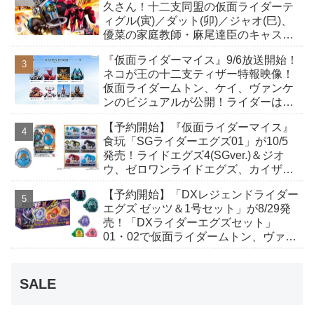
久さん！十二支同盟の仮面ライダーテ
ィグル(寅)／ダット(卯)／ジャオ(巳)、
優菜の家庭教師・麻尾達臣のキャスト
が発表！トリガーのアキト金子隼也さ
『仮面ライダーマイス』9/6放送開始！
んも変身！
ネコが王の十二支ティザー特報映像！
仮面ライダームトン、ケイ、ヴァンケ
ンのビジュアルが公開！ライダーは子
丑寅卯辰巳午未申酉戌亥猫猫の14人⁉
【予約開始】『仮面ライダーマイス』
食玩「SGライダーエグズ01」が10/5
発売！ライドエグズ4(SGver.)＆ジオ
ウ、ゼロワンライドエグズ、カイザ、
ギャレン、ディエンドシードエグズ！
【予約開始】「DXレジェンドライダー
エグズ ゼッツ＆1号セット」が8/29発
売！「DXライダーエグズセット」
01・02で仮面ライダームトン、ヴァン
ケンに変身！マイスもフォームチェン
ジ！
SALE