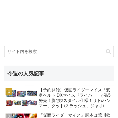
今週の人気記事
【予約開始】仮面ライダーマイス「変
身ベルト DXマイスドライバー」が9/5
発売！胸/腰2スタイル仕様！リド/ハン
マー、ダット/スラッシュ、ジャオ/バ
イト、ケイ/ショットボーンバックル
『仮面ライダーマイス』脚本は荒川稔
も！