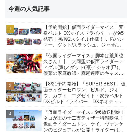
今週の人気記事
【予約開始】仮面ライダーマイス「変
身ベルト DXマイスドライバー」が9/5
発売！胸/腰2スタイル仕様！リド/ハン
マー、ダット/スラッシュ、ジャオ/バ
イト、ケイ/ショットボーンバックル
『仮面ライダーマイス』脚本は荒川稔
も！
久さん！十二支同盟の仮面ライダーテ
ィグル(寅)／ダット(卯)／ジャオ(巳)、
優菜の家庭教師・麻尾達臣のキャスト
が発表！トリガーのアキト金子隼也さ
【8/21予約開始】「SUPER BEST」仮
んも変身！
面ライダーゼロワン、ビルド、ジオ
ウ、カブト、エグゼイド：変身ベルト
DXビルドドライバー、DXネオディケ
イドライバー、DXホッパーゼクターほ
『仮面ライダーマイス』9/6放送開始！
か12点！
ネコが王の十二支ティザー特報映像！
仮面ライダームトン、ケイ、ヴァンケ
ンのビジュアルが公開！ライダーは子