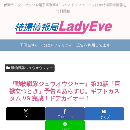
仮面ライダーゼッツや超宇宙刑事ギャバン インフィニティほか特撮関連情報を
毎日配信！
[PR]当サイトではアフィリエイト広告を利用してます
動物戦隊ジュウオウジャー
『動物戦隊ジュウオウジャー』第31話「巨
獣立つとき」予告＆あらすじ。ギフトカス
タム VS 完成！ドデカイオー！
X
Facebook
はてブ