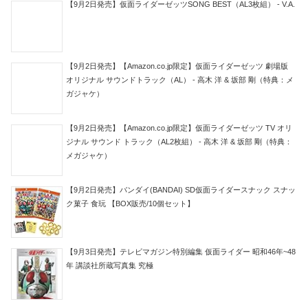
【9月2日発売】仮面ライダーゼッツSONG BEST（AL3枚組） - V.A.
【9月2日発売】【Amazon.co.jp限定】仮面ライダーゼッツ 劇場版
オリジナル サウンドトラック（AL） - 高木 洋 & 坂部 剛（特典：メ
ガジャケ）
【9月2日発売】【Amazon.co.jp限定】仮面ライダーゼッツ TV オリ
ジナル サウンド トラック（AL2枚組） - 高木 洋 & 坂部 剛（特典：
メガジャケ）
【9月2日発売】バンダイ(BANDAI) SD仮面ライダースナック スナッ
ク菓子 食玩 【BOX販売/10個セット】
【9月3日発売】テレビマガジン特別編集 仮面ライダー 昭和46年~48
年 講談社所蔵写真集 究極