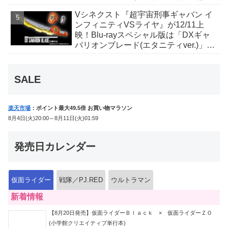
丑寅卯辰巳午未申酉戌亥猫猫の14人⁉
Vシネクスト『超宇宙刑事ギャバン イ
ンフィニティVSライヤ』が12/11上
映！Blu-rayスペシャル版は「DXギャ
バリオンブレード(エタニティver.)」
「ユカイダーエモルギー」ほか豪華特
典付！
SALE
楽天市場
：ポイント最大49.5倍 お買い物マラソン
8月4日(火)20:00～8月11日(火)01:59
発売日カレンダー
仮面ライダー
戦隊／PJ.RED
ウルトラマン
新着情報
【8月20日発売】仮面ライダーＢｌａｃｋ × 仮面ライダーＺＯ
(小学館クリエイティブ単行本)