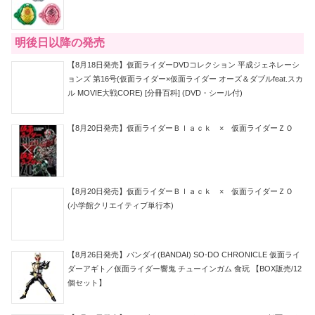
明後日以降の発売
【8月18日発売】仮面ライダーDVDコレクション 平成ジェネレーシ
ョンズ 第16号(仮面ライダー×仮面ライダー オーズ＆ダブルfeat.スカ
ル MOVIE大戦CORE) [分冊百科] (DVD・シール付)
【8月20日発売】仮面ライダーＢｌａｃｋ × 仮面ライダーＺＯ
【8月20日発売】仮面ライダーＢｌａｃｋ × 仮面ライダーＺＯ
(小学館クリエイティブ単行本)
【8月26日発売】バンダイ(BANDAI) SO-DO CHRONICLE 仮面ライ
ダーアギト／仮面ライダー響鬼 チューインガム 食玩 【BOX販売/12
個セット】