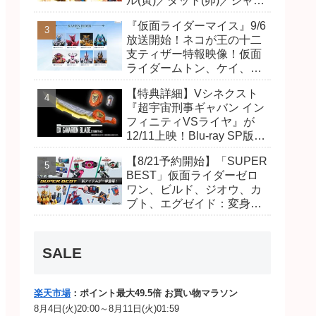
ル(寅)／ダット(卯)／ジャオ
(巳)、優菜の家庭教師・麻
『仮面ライダーマイス』9/6
尾達臣のキャストが発表！
放送開始！ネコが王の十二
トリガーのアキト金子隼也
支ティザー特報映像！仮面
さんも変身！
ライダームトン、ケイ、ヴ
ァンケンのビジュアルが公
【特典詳細】Vシネクスト
開！ライダーは子丑寅卯辰
『超宇宙刑事ギャバン イン
巳午未申酉戌亥猫猫の14
フィニティVSライヤ』が
人⁉
12/11上映！Blu-ray SP版は
「DXギャバリオンブレード
【8/21予約開始】「SUPER
(エタニティver.)」「ユカイ
BEST」仮面ライダーゼロ
ダーエモルギー」ほか豪華
ワン、ビルド、ジオウ、カ
特典付き！
ブト、エグゼイド：変身ベ
ルト DXビルドドライバ
ー、DXネオディケイドライ
バー、DXホッパーゼクター
SALE
ほか12点！
楽天市場
：ポイント最大49.5倍 お買い物マラソン
8月4日(火)20:00～8月11日(火)01:59