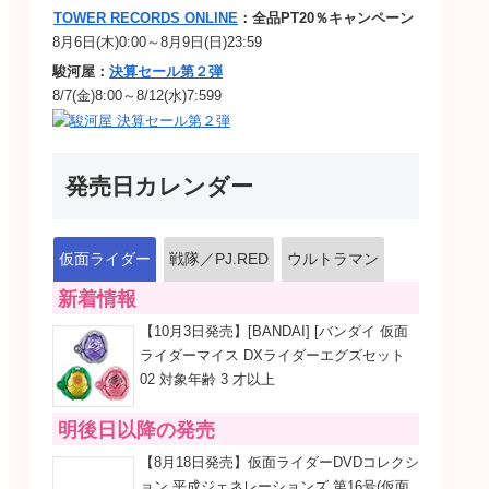
TOWER RECORDS ONLINE
：全品PT20％キャンペーン
8月6日(木)0:00～8月9日(日)23:59
駿河屋：
決算セール第２弾
8/7(金)8:00～8/12(水)7:599
発売日カレンダー
仮面ライダー
戦隊／PJ.RED
ウルトラマン
新着情報
【10月3日発売】[BANDAI] [バンダイ 仮面
ライダーマイス DXライダーエグズセット
02 対象年齢 3 才以上
明後日以降の発売
【8月18日発売】仮面ライダーDVDコレクシ
ョン 平成ジェネレーションズ 第16号(仮面