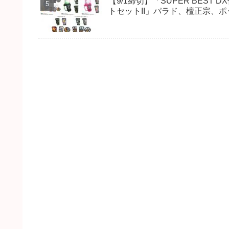
【9/1締切】「SUPER BES
トセットII」パラド、檀正宗、