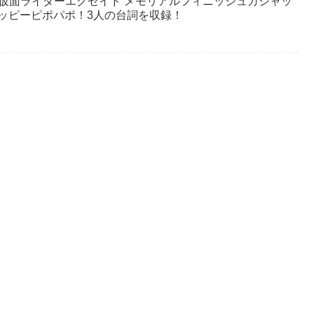
T DX仮面ライダーエグゼイド メモリアルフィニッシュガシャッ
ポッピーピポパポ！3人の台詞を収録！