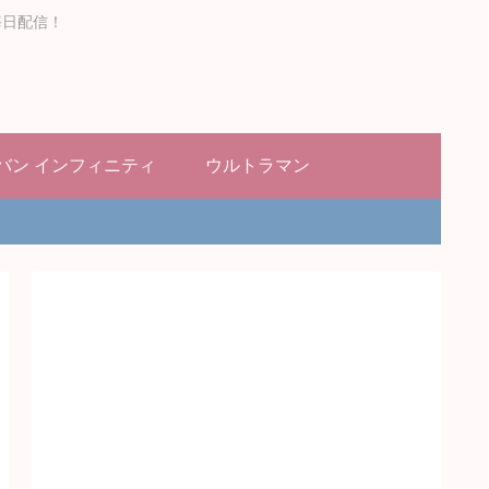
毎日配信！
バン インフィニティ
ウルトラマン