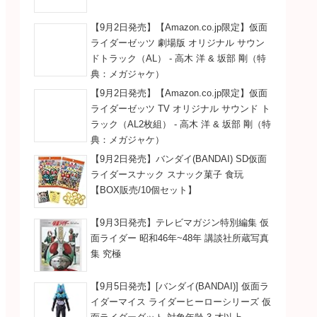
【9月2日発売】【Amazon.co.jp限定】仮面
ライダーゼッツ 劇場版 オリジナル サウン
ドトラック（AL） - 高木 洋 & 坂部 剛（特
典：メガジャケ）
【9月2日発売】【Amazon.co.jp限定】仮面
ライダーゼッツ TV オリジナル サウンド ト
ラック（AL2枚組） - 高木 洋 & 坂部 剛（特
典：メガジャケ）
【9月2日発売】バンダイ(BANDAI) SD仮面
ライダースナック スナック菓子 食玩
【BOX販売/10個セット】
【9月3日発売】テレビマガジン特別編集 仮
面ライダー 昭和46年~48年 講談社所蔵写真
集 究極
【9月5日発売】[バンダイ(BANDAI)] 仮面ラ
イダーマイス ライダーヒーローシリーズ 仮