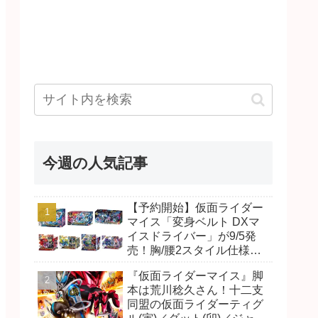
今週の人気記事
【予約開始】仮面ライダー
マイス「変身ベルト DXマ
イスドライバー」が9/5発
売！胸/腰2スタイル仕様！
リド/ハンマー、ダット/スラ
『仮面ライダーマイス』脚
ッシュ、ジャオ/バイト、ケ
本は荒川稔久さん！十二支
イ/ショットボーンバックル
同盟の仮面ライダーティグ
も！