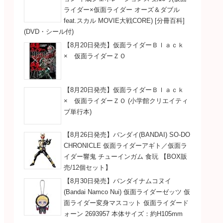
ライダー×仮面ライダー オーズ＆ダブル
feat.スカル MOVIE大戦CORE) [分冊百科]
(DVD・シール付)
【8月20日発売】仮面ライダーＢｌａｃｋ
× 仮面ライダーＺＯ
【8月20日発売】仮面ライダーＢｌａｃｋ
× 仮面ライダーＺＯ (小学館クリエイティ
ブ単行本)
【8月26日発売】バンダイ(BANDAI) SO-DO
CHRONICLE 仮面ライダーアギト／仮面ラ
イダー響鬼 チューインガム 食玩 【BOX販
売/12個セット】
【8月30日発売】バンダイナムコヌイ
(Bandai Namco Nui) 仮面ライダーゼッツ 仮
面ライダー変身マスコット 仮面ライダード
ォーン 2693957 本体サイズ：約H105mm