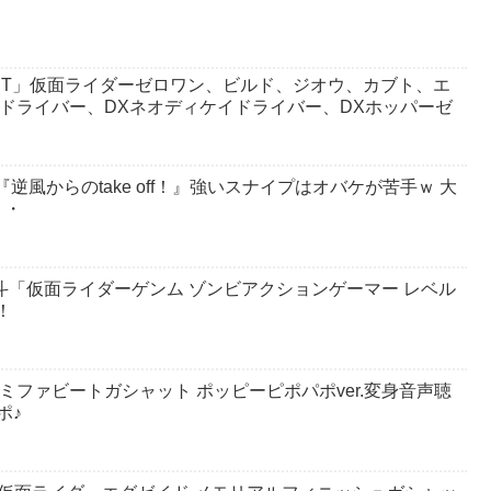
 BEST」仮面ライダーゼロワン、ビルド、ジオウ、カブト、エ
ドドライバー、DXネオディケイドライバー、DXホッパーゼ
逆風からのtake off！』強いスナイプはオバケが苦手ｗ 大
・・
斗「仮面ライダーゲンム ゾンビアクションゲーマー レベル
！
ミファビートガシャット ポッピーピポパポver.変身音声聴
ポ♪