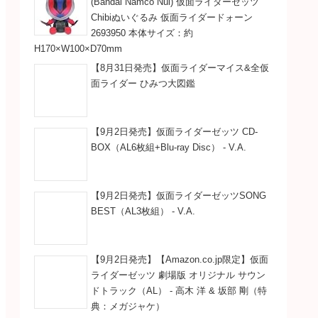
(Bandai Namco Nui) 仮面ライダーゼッツ
Chibiぬいぐるみ 仮面ライダードォーン
2693950 本体サイズ：約
H170×W100×D70mm
【8月31日発売】仮面ライダーマイス&全仮
面ライダー ひみつ大図鑑
【9月2日発売】仮面ライダーゼッツ CD-
BOX（AL6枚組+Blu-ray Disc） - V.A.
【9月2日発売】仮面ライダーゼッツSONG
BEST（AL3枚組） - V.A.
【9月2日発売】【Amazon.co.jp限定】仮面
ライダーゼッツ 劇場版 オリジナル サウン
ドトラック（AL） - 高木 洋 & 坂部 剛（特
典：メガジャケ）