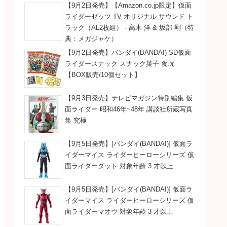
【9月2日発売】【Amazon.co.jp限定】仮面
ライダーゼッツ TV オリジナル サウンド ト
ラック（AL2枚組） - 高木 洋 & 坂部 剛（特
典：メガジャケ）
【9月2日発売】バンダイ(BANDAI) SD仮面
ライダースナック スナック菓子 食玩
【BOX販売/10個セット】
【9月3日発売】テレビマガジン特別編集 仮
面ライダー 昭和46年~48年 講談社所蔵写真
集 究極
【9月5日発売】[バンダイ(BANDAI)] 仮面ラ
イダーマイス ライダーヒーローシリーズ 仮
面ライダーダット 対象年齢 3 才以上
【9月5日発売】[バンダイ(BANDAI)] 仮面ラ
イダーマイス ライダーヒーローシリーズ 仮
面ライダーマオウ 対象年齢 3 才以上