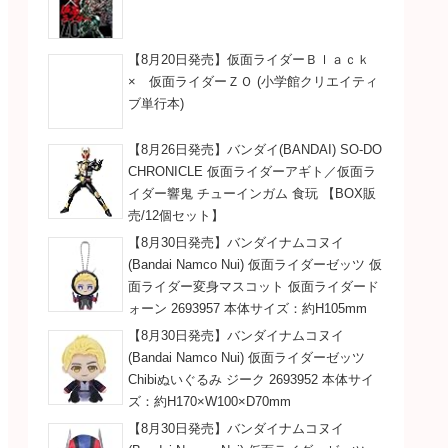
【8月20日発売】仮面ライダーＢｌａｃｋ
× 仮面ライダーＺＯ (小学館クリエイティ
ブ単行本)
【8月26日発売】バンダイ(BANDAI) SO-DO
CHRONICLE 仮面ライダーアギト／仮面ラ
イダー響鬼 チューインガム 食玩 【BOX販
売/12個セット】
【8月30日発売】バンダイナムコヌイ
(Bandai Namco Nui) 仮面ライダーゼッツ 仮
面ライダー変身マスコット 仮面ライダード
ォーン 2693957 本体サイズ：約H105mm
【8月30日発売】バンダイナムコヌイ
(Bandai Namco Nui) 仮面ライダーゼッツ
Chibiぬいぐるみ ジーク 2693952 本体サイ
ズ：約H170×W100×D70mm
【8月30日発売】バンダイナムコヌイ