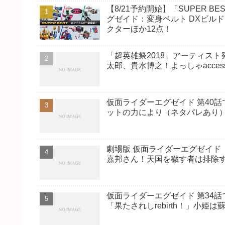
【8/21予約開始】「SUPER
グゼイド：変身ベルト DXビル
クターほか12点！
「超英雄祭2018」アーティスト
太郎、貴水博之！よっしゃacces
仮面ライダーエグゼイド 第40
ットの力により（ネタバレあり
劇場版 仮面ライダーエグゼイド「
嘉邦さん！天国を穢す者は排除
仮面ライダーエグゼイド 第34
「果たされしrebirth！」小姫は