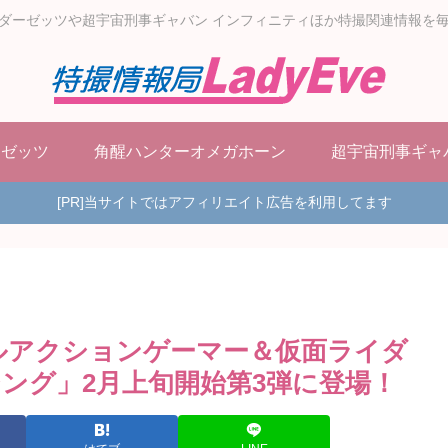
ダーゼッツや超宇宙刑事ギャバン インフィニティほか特撮関連情報を
ーゼッツ
角醒ハンターオメガホーン
超宇宙刑事ギャ
[PR]当サイトではアフィリエイト広告を利用してます
ルアクションゲーマー＆仮面ライダ
ング」2月上旬開始第3弾に登場！