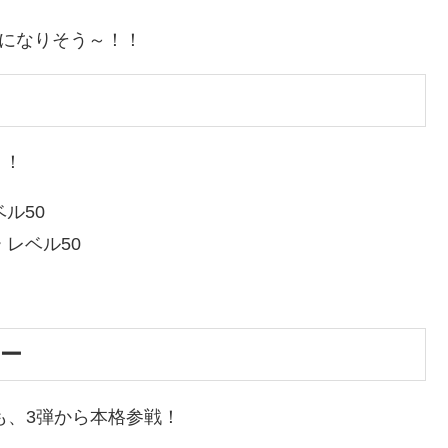
になりそう～！！
！！
ル50
レベル50
マー
も、3弾から本格参戦！