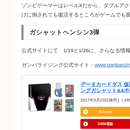
ゾンビゲーマーはレベルXだから、ダブルアク
けに倒されても復活するところがゲームでも
ガシャットヘンシン3弾
公式サイトにて 1/19と1/26に、さらなる
ガンバライジング公式サイト：
www.ganbarizi
データカードダス 仮
ングガシャット&4
2017年3月23日発売 | | JA
Amazon
DMM通販