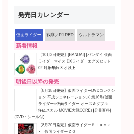
発売日カレンダー
仮面ライダー
戦隊／PJ.RED
ウルトラマン
新着情報
【10月3日発売】[BANDAI] [バンダイ 仮面
ライダーマイス DXライダーエグズセット
02 対象年齢 3 才以上
明後日以降の発売
【8月18日発売】仮面ライダーDVDコレクシ
ョン 平成ジェネレーションズ 第16号(仮面
ライダー×仮面ライダー オーズ＆ダブル
feat.スカル MOVIE大戦CORE) [分冊百科]
(DVD・シール付)
【8月20日発売】仮面ライダーＢｌａｃｋ
× 仮面ライダーＺＯ