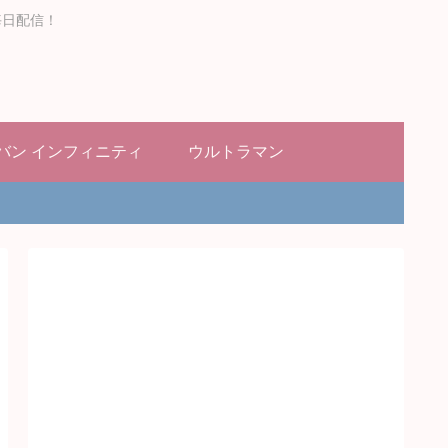
毎日配信！
バン インフィニティ
ウルトラマン