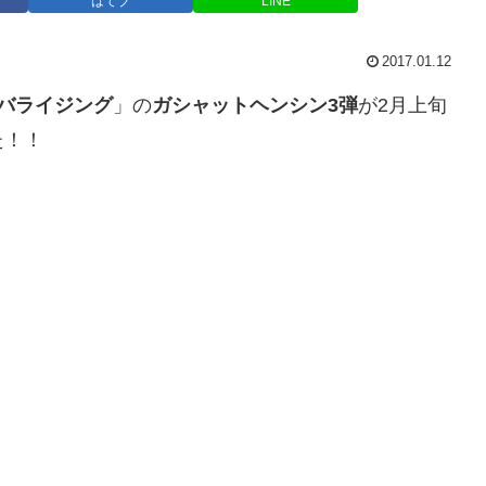
はてブ
LINE
2017.01.12
バライジング
」の
ガシャットヘンシン3弾
が2月上旬
た！！