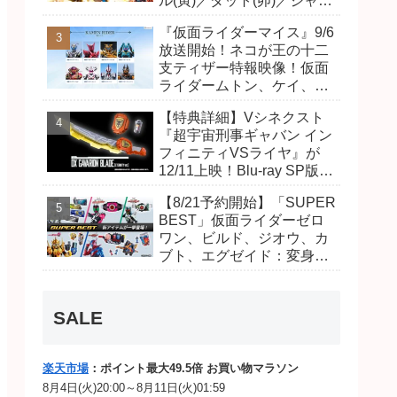
ル(寅)／ダット(卯)／ジャオ
(巳)、優菜の家庭教師・麻
『仮面ライダーマイス』9/6
尾達臣のキャストが発表！
放送開始！ネコが王の十二
トリガーのアキト金子隼也
支ティザー特報映像！仮面
さんも変身！
ライダームトン、ケイ、ヴ
ァンケンのビジュアルが公
【特典詳細】Vシネクスト
開！ライダーは子丑寅卯辰
『超宇宙刑事ギャバン イン
巳午未申酉戌亥猫猫の14
フィニティVSライヤ』が
人⁉
12/11上映！Blu-ray SP版は
「DXギャバリオンブレード
【8/21予約開始】「SUPER
(エタニティver.)」「ユカイ
BEST」仮面ライダーゼロ
ダーエモルギー」ほか豪華
ワン、ビルド、ジオウ、カ
特典付き！
ブト、エグゼイド：変身ベ
ルト DXビルドドライバ
ー、DXネオディケイドライ
バー、DXホッパーゼクター
SALE
ほか12点！
楽天市場
：ポイント最大49.5倍 お買い物マラソン
8月4日(火)20:00～8月11日(火)01:59