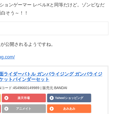
ションゲーマー レベルXと同等だけど。ゾンビなだ
面白そう～！！
情報が公開されるようですね。
ng.com/
面ライダーバトル ガンバライジング ガンバライジ
ポケットバインダーセット
Nコード:4549660149989 | 販売元:BANDAI
楽天市場
Yahoo!ショッピング
アニメイト
あみあみ