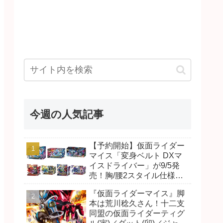
今週の人気記事
【予約開始】仮面ライダー
マイス「変身ベルト DXマ
イスドライバー」が9/5発
売！胸/腰2スタイル仕様！
リド/ハンマー、ダット/スラ
『仮面ライダーマイス』脚
ッシュ、ジャオ/バイト、ケ
本は荒川稔久さん！十二支
イ/ショットボーンバックル
同盟の仮面ライダーティグ
も！