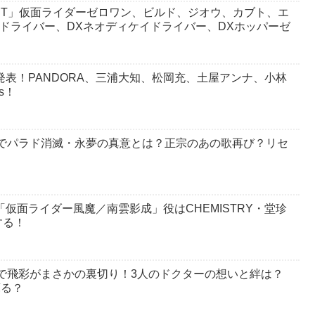
 BEST」仮面ライダーゼロワン、ビルド、ジオウ、カブト、エ
ドドライバー、DXネオディケイドライバー、DXホッパーゼ
発表！PANDORA、三浦大知、松岡充、土屋アンナ、小林
s！
話でパラド消滅・永夢の真意とは？正宗のあの歌再び？リセ
）
仮面ライダー風魔／南雲影成」役はCHEMISTRY・堂珍
する！
話で飛彩がまさかの裏切り！3人のドクターの想いと絆は？
蘇る？