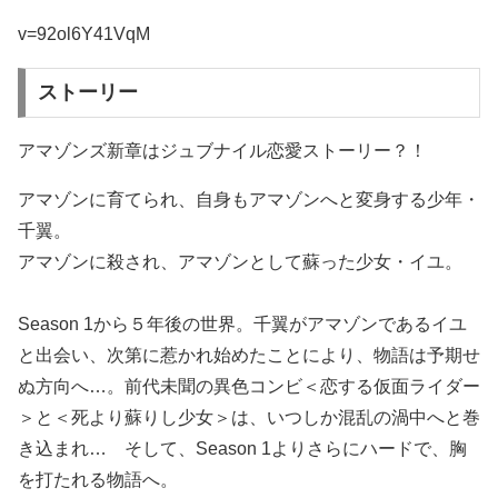
v=92ol6Y41VqM
ストーリー
アマゾンズ新章はジュブナイル恋愛ストーリー？！
アマゾンに育てられ、自身もアマゾンへと変身する少年・
千翼。
アマゾンに殺され、アマゾンとして蘇った少女・イユ。
Season 1から５年後の世界。千翼がアマゾンであるイユ
と出会い、次第に惹かれ始めたことにより、物語は予期せ
ぬ方向へ…。前代未聞の異色コンビ＜恋する仮面ライダー
＞と＜死より蘇りし少女＞は、いつしか混乱の渦中へと巻
き込まれ… そして、Season 1よりさらにハードで、胸
を打たれる物語へ。