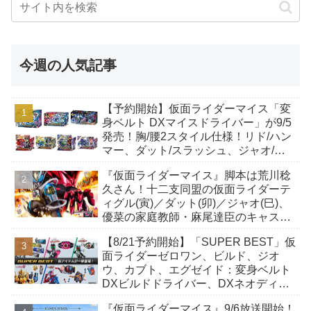
今週の人気記事
【予約開始】仮面ライダーマイス「変
身ベルト DXマイスドライバー」が9/5
発売！胸/腰2スタイル仕様！リド/ハン
マー、ダット/スラッシュ、ジャオ/バ
イト、ケイ/ショットボーンバックル
『仮面ライダーマイス』脚本は荒川稔
も！
久さん！十二支同盟の仮面ライダーテ
ィグル(寅)／ダット(卯)／ジャオ(巳)、
優菜の家庭教師・麻尾達臣のキャスト
が発表！トリガーのアキト金子隼也さ
【8/21予約開始】「SUPER BEST」仮
んも変身！
面ライダーゼロワン、ビルド、ジオ
ウ、カブト、エグゼイド：変身ベルト
DXビルドドライバー、DXネオディケ
イドライバー、DXホッパーゼクターほ
『仮面ライダーマイス』9/6放送開始！