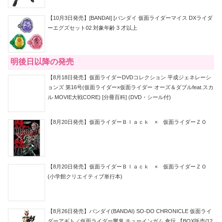
【10月3日発売】[BANDAI] [バンダイ 仮面ライダーマイス DXライダ
ーエグズセット02 対象年齢 3 才以上
明後日以降の発売
【8月18日発売】仮面ライダーDVDコレクション 平成ジェネレーシ
ョンズ 第16号(仮面ライダー×仮面ライダー オーズ＆ダブルfeat.スカ
ル MOVIE大戦CORE) [分冊百科] (DVD・シール付)
【8月20日発売】仮面ライダーＢｌａｃｋ × 仮面ライダーＺＯ
【8月20日発売】仮面ライダーＢｌａｃｋ × 仮面ライダーＺＯ
(小学館クリエイティブ単行本)
【8月26日発売】バンダイ(BANDAI) SO-DO CHRONICLE 仮面ライ
ダーアギト／仮面ライダー響鬼 チューインガム 食玩 【BOX販売/12