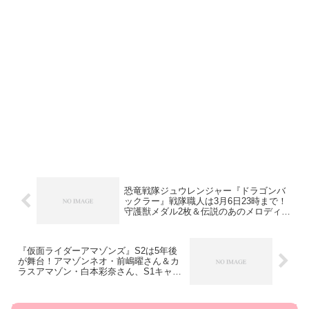
恐竜戦隊ジュウレンジャー『ドラゴンバ
ックラー』戦隊職人は3月6日23時まで！
守護獣メダル2枚＆伝説のあのメロディ搭
載！
『仮面ライダーアマゾンズ』S2は5年後
が舞台！アマゾンネオ・前嶋曜さん＆カ
ラスアマゾン・白本彩奈さん、S1キャス
トも出演