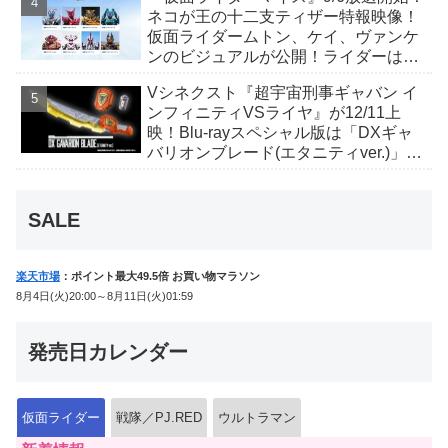
か12点！
ネコが王の十二支ティザー特報映像！
仮面ライダームトン、ケイ、ヴァンケ
ンのビジュアルが公開！ライダーは子
丑寅卯辰巳午未申酉戌亥猫猫の14人⁉
Vシネクスト『超宇宙刑事ギャバン イ
ンフィニティVSライヤ』が12/11上
映！Blu-rayスペシャル版は「DXギャ
バリオンブレード(エタニティver.)」
「ユカイダーエモルギー」ほか豪華特
典付！
SALE
楽天市場
：ポイント最大49.5倍 お買い物マラソン
8月4日(火)20:00～8月11日(火)01:59
発売日カレンダー
仮面ライダー
戦隊／PJ.RED
ウルトラマン