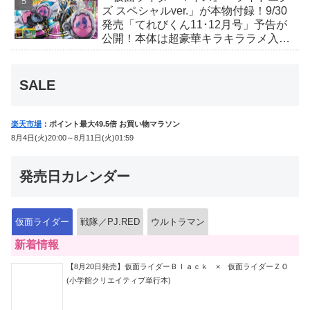
ズ スペシャルver.」が本物付録！9/30
発売「てれびくん11･12月号」予告が
公開！本体は超豪華キラキララメ入
り！変身ベルトにセットすれば特別な
音声が！
SALE
楽天市場
：ポイント最大49.5倍 お買い物マラソン
8月4日(火)20:00～8月11日(火)01:59
発売日カレンダー
仮面ライダー
戦隊／PJ.RED
ウルトラマン
新着情報
【8月20日発売】仮面ライダーＢｌａｃｋ × 仮面ライダーＺＯ
(小学館クリエイティブ単行本)