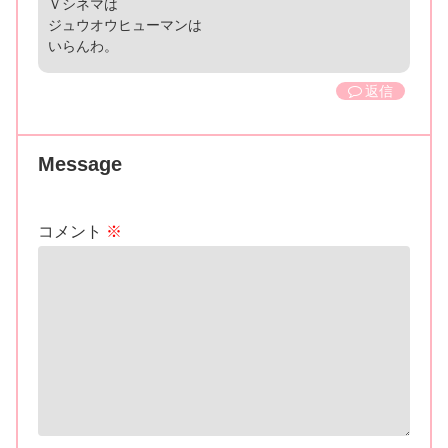
Ｖシネマは
ジュウオウヒューマンは
いらんわ。
返信
Message
コメント
※