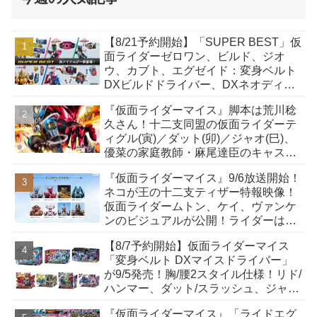
【8/21予約開始】「SUPER BEST」仮
面ライダーゼロワン、ビルド、ジオ
ウ、カブト、エグゼイド：変身ベルト
DXビルドドライバー、DXネオディケ
イドライバー、DXホッパーゼクターほ
『仮面ライダーマイス』脚本は荒川稔
か12点！
久さん！十二支同盟の仮面ライダーテ
ィグル(寅)／ダット(卯)／ジャオ(巳)、
優菜の家庭教師・麻尾達臣のキャスト
が発表！トリガーのアキト金子隼也さ
『仮面ライダーマイス』9/6放送開始！
んも変身！
ネコが王の十二支ティザー特報映像！
仮面ライダームトン、ケイ、ヴァンケ
ンのビジュアルが公開！ライダーは子
丑寅卯辰巳午未申酉戌亥猫猫の14人⁉
【8/7予約開始】仮面ライダーマイス
「変身ベルト DXマイスドライバー」
が9/5発売！胸/腰2スタイル仕様！リド/
ハンマー、ダット/スラッシュ、ジャ
オ/バイト、ケイ/ショットボーンバッ
『仮面ライダーマイス』「ライドエグ
クルも！