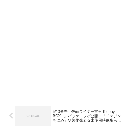
5/10発売『仮面ライダー電王 Blu-ray
BOX 1』パッケージが公開！「イマジン
あにめ」や製作発表＆未使用映像集も収
録！