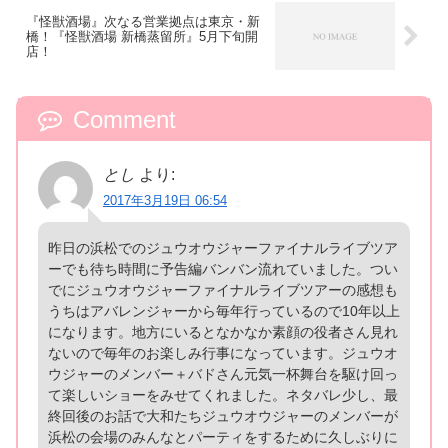
『怪獣酒場』次なる営業拠点は東京・新
橋！『怪獣酒場 新橋蒸留所』5月下旬開
店！
Comment
とし
より:
2017年3月19日 06:54
昨日の浜松でのジュウオウジャーファイナルライブツア
ーでも待ち時間に予告編バンバン流れていました。つい
でにジュウオウジャーファイナルライブツアーの感想も
うちはアバレンジャーから毎年行っているので10年以上
になります。地方にいるとなかなか素顔の役者さん見れ
ないので毎年のお楽しみ行事になっています。ジュウオ
ウジャーのメンバー＋バドさん元気一杯舞台を駆け回っ
て楽しいショーをみせてくれました。ネタバレ少し、最
終回後のお話で大和たちジュウオウジャーのメンバーが
浜松の会場のみんなとパーティをするために久しぶりに