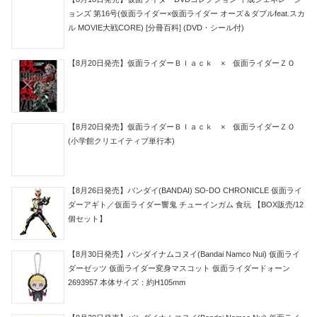
ョンズ 第16号(仮面ライダー×仮面ライダー オーズ＆ダブルfeat.スカ
ル MOVIE大戦CORE) [分冊百科] (DVD・シール付)
【8月20日発売】仮面ライダーＢｌａｃｋ × 仮面ライダーＺＯ
【8月20日発売】仮面ライダーＢｌａｃｋ × 仮面ライダーＺＯ
(小学館クリエイティブ単行本)
【8月26日発売】バンダイ(BANDAI) SO-DO CHRONICLE 仮面ライ
ダーアギト／仮面ライダー響鬼 チューインガム 食玩 【BOX販売/12
個セット】
【8月30日発売】バンダイナムコヌイ(Bandai Namco Nui) 仮面ライ
ダーゼッツ 仮面ライダー変身マスコット 仮面ライダードォーン
2693957 本体サイズ：約H105mm