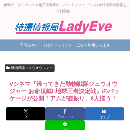
仮面ライダーゼッツや超宇宙刑事ギャバン インフィニティほか特撮関連情報を
毎日配信！
[PR]当サイトではアフィリエイト広告を利用してます
動物戦隊ジュウオウジャー
Vシネマ『帰ってきた動物戦隊ジュウオウ
ジャー お命頂戴! 地球王者決定戦』のパッ
ケージが公開！アムが壺振り、8人揃う！
X
Facebook
はてブ