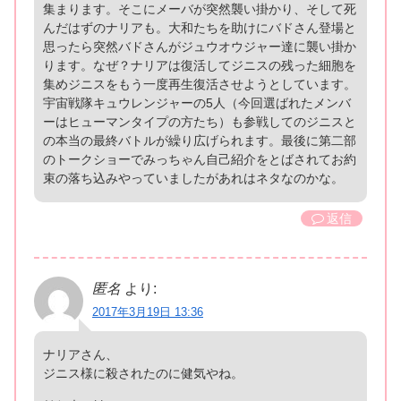
集まります。そこにメーバが突然襲い掛かり、そして死
んだはずのナリアも。大和たちを助けにバドさん登場と
思ったら突然バドさんがジュウオウジャー達に襲い掛か
ります。なぜ？ナリアは復活してジニスの残った細胞を
集めジニスをもう一度再生復活させようとしています。
宇宙戦隊キュウレンジャーの5人（今回選ばれたメンバ
ーはヒューマンタイプの方たち）も参戦してのジニスと
の本当の最終バトルが繰り広げられます。最後に第二部
のトークショーでみっちゃん自己紹介をとばされてお約
束の落ち込みやっていましたがあれはネタなのかな。
返信
匿名
より:
2017年3月19日 13:36
ナリアさん、
ジニス様に殺されたのに健気やね。