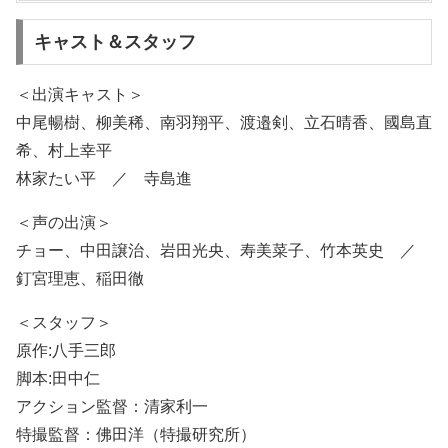
キャスト＆スタッフ
＜出演キャスト＞
中尾暢樹、柳美稀、南羽翔平、渡邉剣、立石晴香、國島直
希、村上幸平
林家たい平 ／ 寺島進
＜声の出演＞
チョー、中田譲治、岩田光央、寿美菜子、竹本英史 ／
釘宮理恵、稲田徹
＜スタッフ＞
原作:八手三郎
脚本:田中仁
アクション監督：清家利一
特撮監督：佛田洋（特撮研究所）