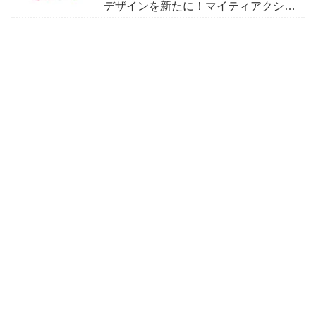
デザインを新たに！マイティアクショ
ンXガシャットが付属！