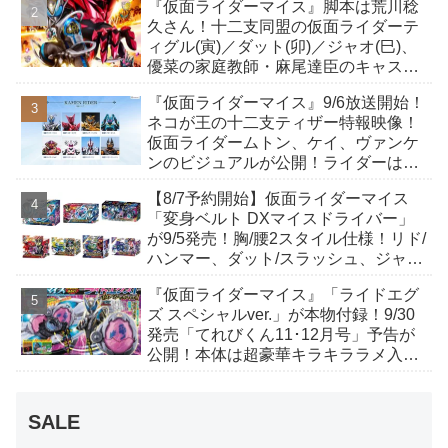
『仮面ライダーマイス』脚本は荒川稔
か12点！
久さん！十二支同盟の仮面ライダーテ
ィグル(寅)／ダット(卯)／ジャオ(巳)、
優菜の家庭教師・麻尾達臣のキャスト
が発表！トリガーのアキト金子隼也さ
『仮面ライダーマイス』9/6放送開始！
んも変身！
ネコが王の十二支ティザー特報映像！
仮面ライダームトン、ケイ、ヴァンケ
ンのビジュアルが公開！ライダーは子
丑寅卯辰巳午未申酉戌亥猫猫の14人⁉
【8/7予約開始】仮面ライダーマイス
「変身ベルト DXマイスドライバー」
が9/5発売！胸/腰2スタイル仕様！リド/
ハンマー、ダット/スラッシュ、ジャ
オ/バイト、ケイ/ショットボーンバッ
『仮面ライダーマイス』「ライドエグ
クルも！
ズ スペシャルver.」が本物付録！9/30
発売「てれびくん11･12月号」予告が
公開！本体は超豪華キラキララメ入
り！変身ベルトにセットすれば特別な
音声が！
SALE