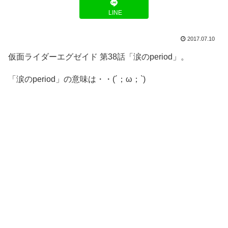
LINE
2017.07.10
仮面ライダーエグゼイド 第38話「涙のperiod」。
「涙のperiod」の意味は・・(´；ω；`)