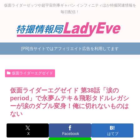
仮面ライダーゼッツや超宇宙刑事ギャバン インフィニティほか特撮関連情報を
毎日配信！
[PR]当サイトではアフィリエイト広告を利用してます
仮面ライダーエグゼイド
仮面ライダーエグゼイド 第38話「涙の
period」で永夢ムテキ＆飛彩タドルレガシ
ーが涙のダブル変身！俺に切れないものは
ない
X
Facebook
はてブ