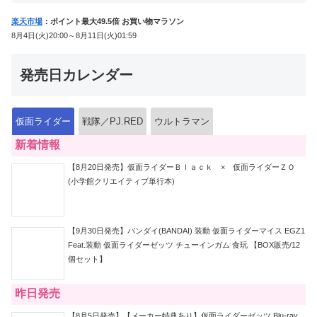
楽天市場
：ポイント最大49.5倍 お買い物マラソン
8月4日(火)20:00～8月11日(火)01:59
発売日カレンダー
仮面ライダー
戦隊／PJ.RED
ウルトラマン
新着情報
【8月20日発売】仮面ライダーＢｌａｃｋ × 仮面ライダーＺＯ
(小学館クリエイティブ単行本)
【9月30日発売】バンダイ(BANDAI) 装動 仮面ライダーマイス EGZ1
Feat.装動 仮面ライダーゼッツ チューインガム 食玩 【BOX販売/12
個セット】
昨日発売
【8月5日発売】【メーカー特典あり】仮面ライダーゼッツ Blu-ray