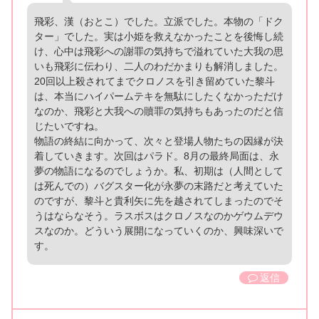
飛彩、漢（おとこ）でした。立派でした。本物の「ドク
ター」でした。実は小姫を救えなかったことを後悔し続
け、心中は飛彩への謝罪の気持ちで溢れていた大我の思
いも飛彩に伝わり、二人のわだかまりも解消しました。
20回以上殺されてまでクロノスを引き留めていた黎斗
は、本当にハイパームテキを無駄にしたくなかっただけ
なのか、飛彩と大我への贖罪の気持ちもあったのだと信
じたいですね。
物語の終結に向かって、次々と登場人物たちの因縁が決
着していきます。次回はパラド。8月の最終局面は、永
夢の物語になるのでしょうか。私、初期は（人間として
は死んでの）バグスター化が永夢の末路だと考えていた
のですが、黎斗と貴利矢に先を越されてしまったのでそ
うはならなそう。ラスボスはクロノスなのかゲウムデウ
スなのか。どういう展開になっていくのか、興味深いで
す。
返信