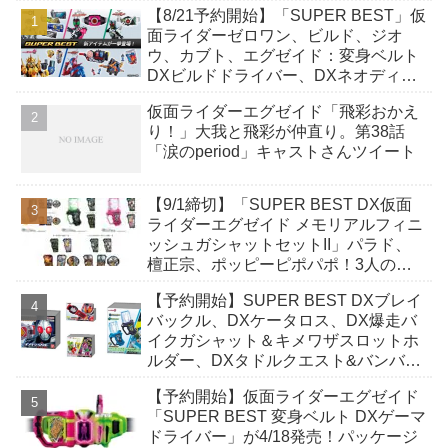
【8/21予約開始】「SUPER BEST」仮
面ライダーゼロワン、ビルド、ジオ
ウ、カブト、エグゼイド：変身ベルト
DXビルドドライバー、DXネオディケ
イドライバー、DXホッパーゼクターほ
仮面ライダーエグゼイド「飛彩おかえ
か12点！
り！」大我と飛彩が仲直り。第38話
「涙のperiod」キャストさんツイート
【9/1締切】「SUPER BEST DX仮面
ライダーエグゼイド メモリアルフィニ
ッシュガシャットセットII」パラド、
檀正宗、ポッピーピポパポ！3人の台
詞を収録！
【予約開始】SUPER BEST DXブレイ
バックル、DXケータロス、DX爆走バ
イクガシャット＆キメワザスロットホ
ルダー、DXタドルクエスト&バンバン
シューティングガシャットが7/25発
【予約開始】仮面ライダーエグゼイド
売！
「SUPER BEST 変身ベルト DXゲーマ
ドライバー」が4/18発売！パッケージ