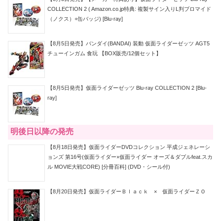
COLLECTION 2 ( Amazon.co.jp特典: 複製サイン入りL判ブロマイド
（ノクス）+缶バッジ) [Blu-ray]
【8月5日発売】バンダイ(BANDAI) 装動 仮面ライダーゼッツ AGT5
チューインガム 食玩 【BOX販売/12個セット】
【8月5日発売】仮面ライダーゼッツ Blu-ray COLLECTION 2 [Blu-
ray]
明後日以降の発売
【8月18日発売】仮面ライダーDVDコレクション 平成ジェネレーシ
ョンズ 第16号(仮面ライダー×仮面ライダー オーズ＆ダブルfeat.スカ
ル MOVIE大戦CORE) [分冊百科] (DVD・シール付)
【8月20日発売】仮面ライダーＢｌａｃｋ × 仮面ライダーＺＯ