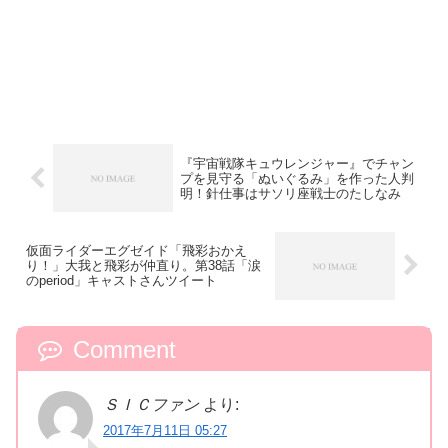
『宇宙戦隊キュウレンジャー』でチャン
プを見守る「ぬいぐるみ」を作った人判
明！針仕事はサソリ座戦士のたしなみ
仮面ライダーエグゼイド「飛彩おかえ
り！」大我と飛彩が仲直り。第38話「涙
のperiod」キャストさんツイート
Comment
ＳＩＣファン
より:
2017年7月11日 05:27