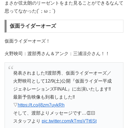
まさか弦太朗のリーゼントをまた見ることができるなんて
思ってなかった(´；ω；`)
仮面ライダーオーズ
仮面ライダーオーズ！
火野映司：渡部秀さん＆アンク：三浦涼介さん！！
発表されました‼️渡部秀、仮面ライダーオーズ／
火野映司として12/9(土)公開『仮面ライダー平成
ジェネレーションズFINAL』に出演いたします‼️
最新予告映像も到着しました‼️
▽
https://t.co/j8zm7uykRh
そして、渡部よりメッセージです…👏🏻
スタッフより
pic.twitter.com/kTmsVTt6St