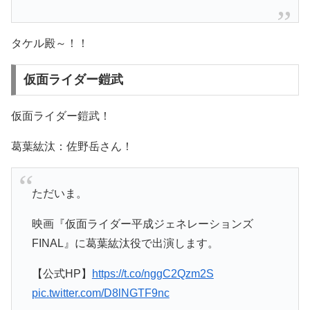
タケル殿～！！
仮面ライダー鎧武
仮面ライダー鎧武！
葛葉紘汰：佐野岳さん！
ただいま。
映画『仮面ライダー平成ジェネレーションズ
FINAL』に葛葉紘汰役で出演します。
【公式HP】
https://t.co/nggC2Qzm2S
pic.twitter.com/D8lNGTF9nc