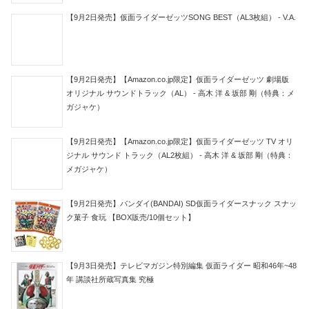
【9月2日発売】仮面ライダーゼッツSONG BEST（AL3枚組） - V.A.
【9月2日発売】【Amazon.co.jp限定】仮面ライダーゼッツ 劇場版
オリジナル サウンドトラック（AL） - 高木 洋 & 坂部 剛（特典：メ
ガジャケ）
【9月2日発売】【Amazon.co.jp限定】仮面ライダーゼッツ TV オリ
ジナル サウンド トラック（AL2枚組） - 高木 洋 & 坂部 剛（特典：
メガジャケ）
【9月2日発売】バンダイ(BANDAI) SD仮面ライダースナック スナッ
ク菓子 食玩 【BOX販売/10個セット】
【9月3日発売】テレビマガジン特別編集 仮面ライダー 昭和46年~48
年 講談社所蔵写真集 究極