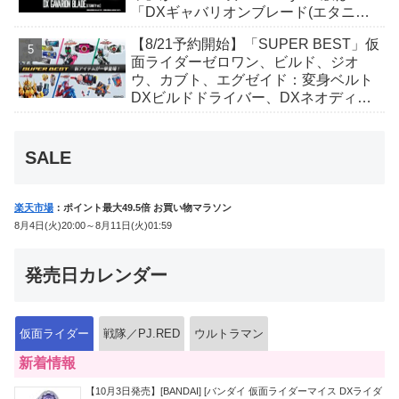
「DXギャバリオンブレード(エタニテ
ィver.)」「ユカイダーエモルギー」ほ
【8/21予約開始】「SUPER BEST」仮
か豪華特典付き！
面ライダーゼロワン、ビルド、ジオ
ウ、カブト、エグゼイド：変身ベルト
DXビルドドライバー、DXネオディケ
イドライバー、DXホッパーゼクターほ
か12点！
SALE
楽天市場
：ポイント最大49.5倍 お買い物マラソン
8月4日(火)20:00～8月11日(火)01:59
発売日カレンダー
仮面ライダー
戦隊／PJ.RED
ウルトラマン
新着情報
【10月3日発売】[BANDAI] [バンダイ 仮面ライダーマイス DXライダ