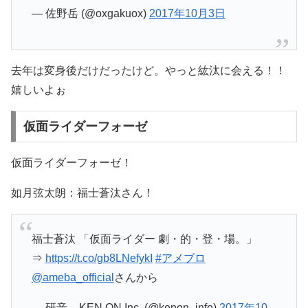
— 佐野岳 (@oxgakuox)
2017年10月3日
去年は変身後だけだったけど。やっと紘汰に会える！！
嬉しいよぉ
仮面ライダーフォーゼ
仮面ライダーフォーゼ！
如月弦太朗：福士蒼汰さん！
福士蒼汰 「仮面ライダー 劇・的・登・場。」
⇒
https://t.co/gb8LNefykI
#アメブロ
@ameba_official
さんから
— 研音 – KEN ON Inc. (@kenon_info)
2017年10