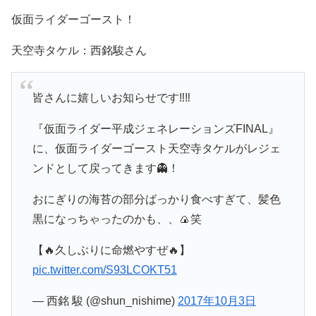
仮面ライダーゴースト！
天空寺タケル：西銘駿さん
皆さんに嬉しいお知らせです‼️‼️
『仮面ライダー平成ジェネレーションズFINAL』
に、仮面ライダーゴースト天空寺タケルがレジェ
ンドとして戻ってきます👻！
おにぎりの海苔の部分ばっかり食べすぎて、髪色
黒になっちゃったのかも、、🍙笑
【🔥久しぶりに命燃やすぜ🔥】
pic.twitter.com/S93LCOKT51
— 西銘 駿 (@shun_nishime)
2017年10月3日