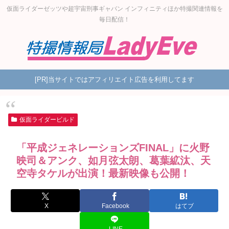
仮面ライダーゼッツや超宇宙刑事ギャバン インフィニティほか特撮関連情報を
毎日配信！
[PR]当サイトではアフィリエイト広告を利用してます
仮面ライダービルド
「平成ジェネレーションズFINAL」に火野
映司＆アンク、如月弦太朗、葛葉絋汰、天
空寺タケルが出演！最新映像も公開！
X
Facebook
はてブ