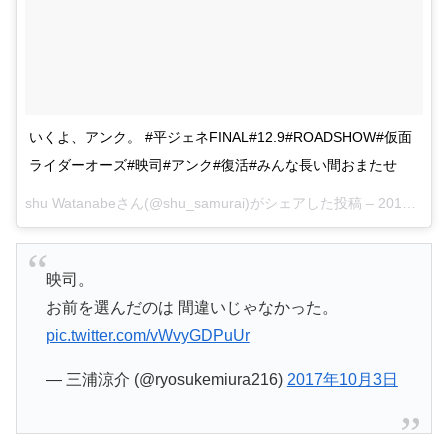
いくよ、アンク。 #平ジェネFINAL#12.9#ROADSHOW#仮面
ライダーオーズ#映司#アンク#復活#みんな長い間おまたせ
shu Watanabeさん(@shu_samurai)がシェアした投稿 –
2017 10月 3 4:00午前 PDT
映司。
お前を選んだのは 間違いじゃなかった。
pic.twitter.com/vWvyGDPuUr
— 三浦涼介 (@ryosukemiura216)
2017年10月3日