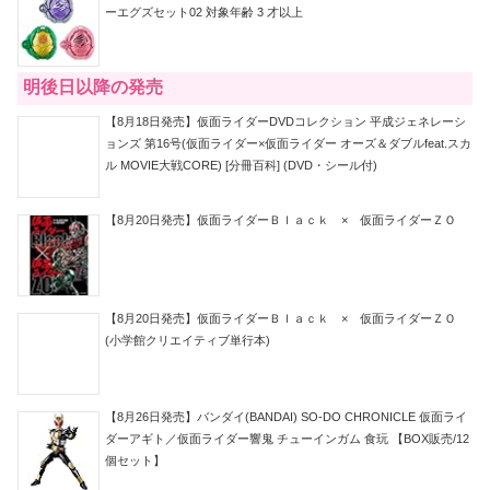
ーエグズセット02 対象年齢 3 才以上
明後日以降の発売
【8月18日発売】仮面ライダーDVDコレクション 平成ジェネレーシ
ョンズ 第16号(仮面ライダー×仮面ライダー オーズ＆ダブルfeat.スカ
ル MOVIE大戦CORE) [分冊百科] (DVD・シール付)
【8月20日発売】仮面ライダーＢｌａｃｋ × 仮面ライダーＺＯ
【8月20日発売】仮面ライダーＢｌａｃｋ × 仮面ライダーＺＯ
(小学館クリエイティブ単行本)
【8月26日発売】バンダイ(BANDAI) SO-DO CHRONICLE 仮面ライ
ダーアギト／仮面ライダー響鬼 チューインガム 食玩 【BOX販売/12
個セット】