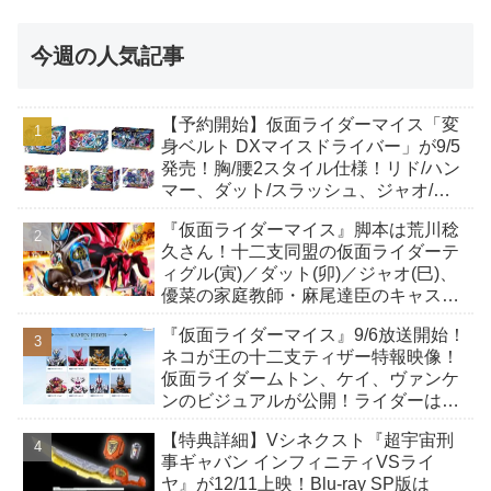
今週の人気記事
【予約開始】仮面ライダーマイス「変
身ベルト DXマイスドライバー」が9/5
発売！胸/腰2スタイル仕様！リド/ハン
マー、ダット/スラッシュ、ジャオ/バ
イト、ケイ/ショットボーンバックル
『仮面ライダーマイス』脚本は荒川稔
も！
久さん！十二支同盟の仮面ライダーテ
ィグル(寅)／ダット(卯)／ジャオ(巳)、
優菜の家庭教師・麻尾達臣のキャスト
が発表！トリガーのアキト金子隼也さ
『仮面ライダーマイス』9/6放送開始！
んも変身！
ネコが王の十二支ティザー特報映像！
仮面ライダームトン、ケイ、ヴァンケ
ンのビジュアルが公開！ライダーは子
丑寅卯辰巳午未申酉戌亥猫猫の14人⁉
【特典詳細】Vシネクスト『超宇宙刑
事ギャバン インフィニティVSライ
ヤ』が12/11上映！Blu-ray SP版は