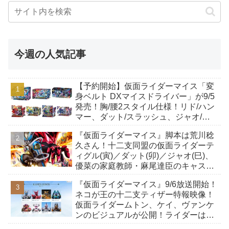
今週の人気記事
【予約開始】仮面ライダーマイス「変
身ベルト DXマイスドライバー」が9/5
発売！胸/腰2スタイル仕様！リド/ハン
マー、ダット/スラッシュ、ジャオ/バ
イト、ケイ/ショットボーンバックル
『仮面ライダーマイス』脚本は荒川稔
も！
久さん！十二支同盟の仮面ライダーテ
ィグル(寅)／ダット(卯)／ジャオ(巳)、
優菜の家庭教師・麻尾達臣のキャスト
が発表！トリガーのアキト金子隼也さ
『仮面ライダーマイス』9/6放送開始！
んも変身！
ネコが王の十二支ティザー特報映像！
仮面ライダームトン、ケイ、ヴァンケ
ンのビジュアルが公開！ライダーは子
丑寅卯辰巳午未申酉戌亥猫猫の14人⁉