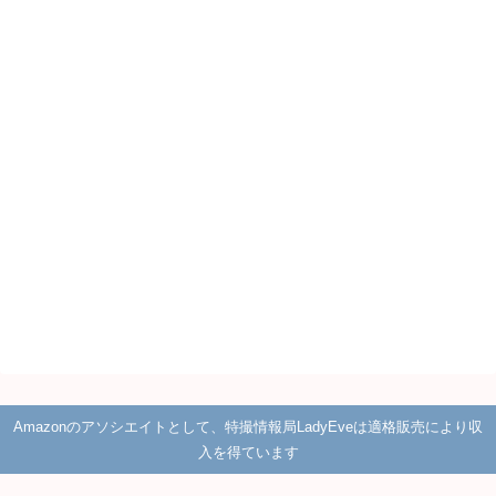
Amazonのアソシエイトとして、特撮情報局LadyEveは適格販売により収
入を得ています