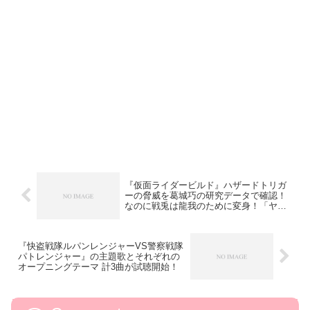
『仮面ライダービルド』ハザードトリガ
ーの脅威を葛城巧の研究データで確認！
なのに戦兎は龍我のために変身！「ヤベ
ーイ！」
『快盗戦隊ルパンレンジャーVS警察戦隊
パトレンジャー』の主題歌とそれぞれの
オープニングテーマ 計3曲が試聴開始！