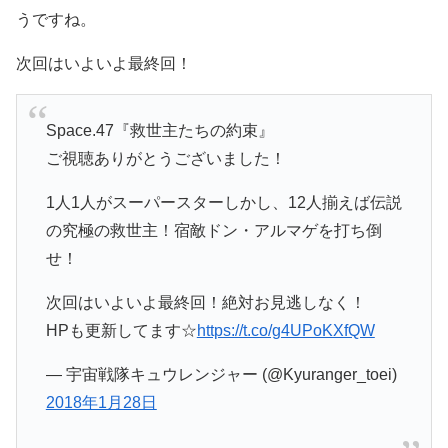
うですね。
次回はいよいよ最終回！
Space.47『救世主たちの約束』
ご視聴ありがとうございました！
1人1人がスーパースターしかし、12人揃えば伝説
の究極の救世主！宿敵ドン・アルマゲを打ち倒
せ！
次回はいよいよ最終回！絶対お見逃しなく！
HPも更新してます☆
https://t.co/g4UPoKXfQW
— 宇宙戦隊キュウレンジャー (@Kyuranger_toei)
2018年1月28日