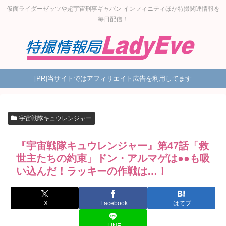
仮面ライダーゼッツや超宇宙刑事ギャバン インフィニティほか特撮関連情報を
毎日配信！
[PR]当サイトではアフィリエイト広告を利用してます
宇宙戦隊キュウレンジャー
『宇宙戦隊キュウレンジャー』第47話「救
世主たちの約束」ドン・アルマゲは●●も吸
い込んだ！ラッキーの作戦は…！
X
Facebook
はてブ