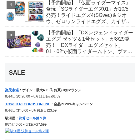
【予約開始】『仮面ライダーマイス』
食玩「SGライダーエグズ01」が10/5
発売！ライドエグズ4(SGver.)＆ジオ
ウ、ゼロワンライドエグズ、カイザ、
ギャレン、ディエンドシードエグズ！
【予約開始】「DXレジェンドライダー
エグズ ゼッツ＆1号セット」が8/29発
売！「DXライダーエグズセット」
01・02で仮面ライダームトン、ヴァン
ケンに変身！マイスもフォームチェン
ジ！
SALE
楽天市場
：ポイント最大49.5倍 お買い物マラソン
8月4日(火)20:00～8月11日(火)01:59
TOWER RECORDS ONLINE
：全品PT20％キャンペーン
8月6日(木)0:00～8月9日(日)23:59
駿河屋：
決算セール第２弾
8/7(金)8:00～8/12(水)7:599