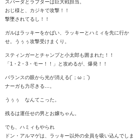
スパーダとラプターは巨大戦担当。
おじ様と、カジキで攻撃！！
撃墜されてるし！！
ガルはラッキーをかばい、ラッキーとハミィを先に行か
せ。うぅぅ攻撃受けまくり。
スティンガーとチャンプと小太郎も囲まれた！！
「1・2・3・モー！！」と攻めるが、爆発！！
バランスの眼から光が消える(´；ω；`)
ナーガも力尽きる…。
うぅぅ なんてこった。
残るは運任せの男とお嬢ちゃん。
でも、ハミィもやられ
ドン・アルマゲは、ラッキー以外の全員を吸い込んでしま