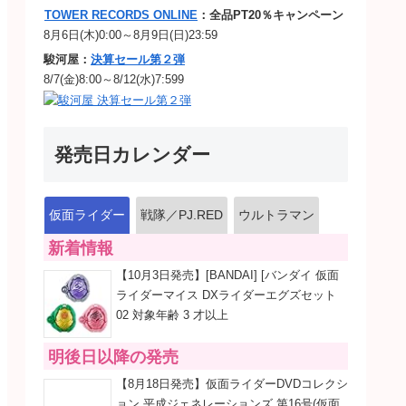
TOWER RECORDS ONLINE
：全品PT20％キャンペーン
8月6日(木)0:00～8月9日(日)23:59
駿河屋：
決算セール第２弾
8/7(金)8:00～8/12(水)7:599
発売日カレンダー
仮面ライダー
戦隊／PJ.RED
ウルトラマン
新着情報
【10月3日発売】[BANDAI] [バンダイ 仮面
ライダーマイス DXライダーエグズセット
02 対象年齢 3 才以上
明後日以降の発売
【8月18日発売】仮面ライダーDVDコレクシ
ョン 平成ジェネレーションズ 第16号(仮面