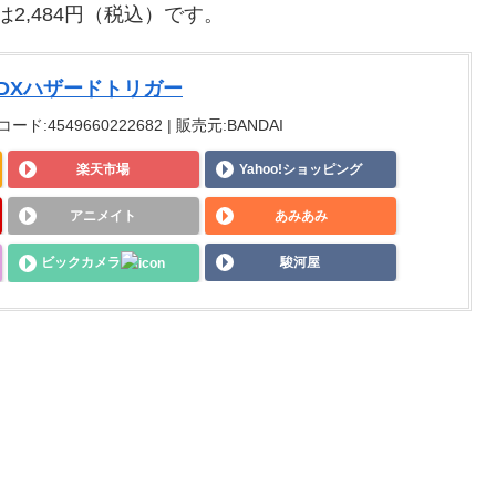
2,484円（税込）です。
DXハザードトリガー
コード:4549660222682 | 販売元:BANDAI
楽天市場
Yahoo!ショッピング
アニメイト
あみあみ
ビックカメラ
駿河屋