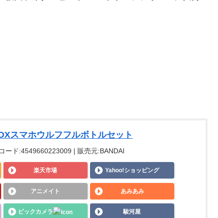
DXスマホウルフフルボトルセット
コード:4549660223009 | 販売元:BANDAI
楽天市場
Yahoo!ショッピング
アニメイト
あみあみ
ビックカメラ
駿河屋