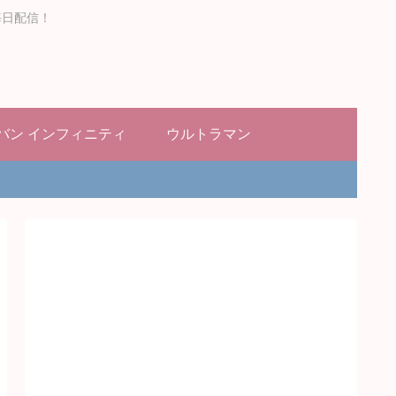
毎日配信！
バン インフィニティ
ウルトラマン