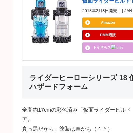
仮面ライダービルド 
2018年2月3日発売 | | JAN
Amazon
DMM通販
トイザらス
ライダーヒーローシリーズ 18
ハザードフォーム
全高約17cmの彩色済み「仮面ライダービル
ア。
真っ黒だから、塗装は楽かも（＾＾）