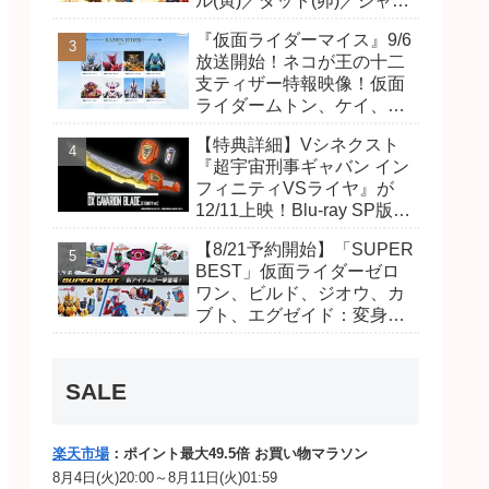
ル(寅)／ダット(卯)／ジャオ
(巳)、優菜の家庭教師・麻
『仮面ライダーマイス』9/6
尾達臣のキャストが発表！
放送開始！ネコが王の十二
トリガーのアキト金子隼也
支ティザー特報映像！仮面
さんも変身！
ライダームトン、ケイ、ヴ
ァンケンのビジュアルが公
【特典詳細】Vシネクスト
開！ライダーは子丑寅卯辰
『超宇宙刑事ギャバン イン
巳午未申酉戌亥猫猫の14
フィニティVSライヤ』が
人⁉
12/11上映！Blu-ray SP版は
「DXギャバリオンブレード
【8/21予約開始】「SUPER
(エタニティver.)」「ユカイ
BEST」仮面ライダーゼロ
ダーエモルギー」ほか豪華
ワン、ビルド、ジオウ、カ
特典付き！
ブト、エグゼイド：変身ベ
ルト DXビルドドライバ
ー、DXネオディケイドライ
バー、DXホッパーゼクター
SALE
ほか12点！
楽天市場
：ポイント最大49.5倍 お買い物マラソン
8月4日(火)20:00～8月11日(火)01:59