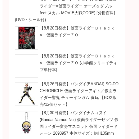
ライダー×仮面ライダー オーズ＆ダブル
feat.スカル MOVIE大戦CORE) [分冊百科]
(DVD・シール付)
【8月20日発売】仮面ライダーＢｌａｃｋ
× 仮面ライダーＺＯ
【8月20日発売】仮面ライダーＢｌａｃｋ
× 仮面ライダーＺＯ (小学館クリエイティ
ブ単行本)
【8月26日発売】バンダイ(BANDAI) SO-DO
CHRONICLE 仮面ライダーアギト／仮面ラ
イダー響鬼 チューインガム 食玩 【BOX販
売/12個セット】
【8月30日発売】バンダイナムコヌイ
(Bandai Namco Nui) 仮面ライダーゼッツ 仮
面ライダー変身マスコット 仮面ライダード
ォーン 2693957 本体サイズ：約H105mm