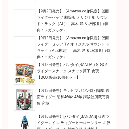
【9月2日発売】【Amazon.co.jp限定】仮面
ライダーゼッツ 劇場版 オリジナル サウン
ドトラック（AL） - 高木 洋 & 坂部 剛（特
典：メガジャケ）
【9月2日発売】【Amazon.co.jp限定】仮面
ライダーゼッツ TV オリジナル サウンド ト
ラック（AL2枚組） - 高木 洋 & 坂部 剛（特
典：メガジャケ）
【9月2日発売】バンダイ(BANDAI) SD仮面
ライダースナック スナック菓子 食玩
【BOX販売/10個セット】
【9月3日発売】テレビマガジン特別編集 仮
面ライダー 昭和46年~48年 講談社所蔵写真
集 究極
【9月5日発売】[バンダイ(BANDAI)] 仮面ラ
イダーマイス ライダーヒーローシリーズ 仮