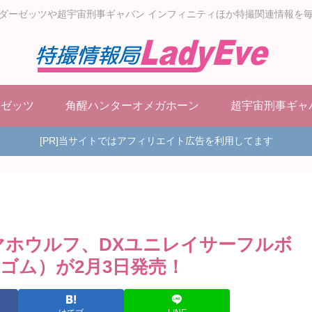
ダーゼッツや超宇宙刑事ギャバン インフィニティほか特撮関連情報を
ーゼッツ
角醒ハンターオメガホーン
超宇宙刑事ギャ
[PR]当サイトではアフィリエイト広告を利用してます
マホウルフ、DXユニレイサーフルボ
ゴム）が2月3日発売！