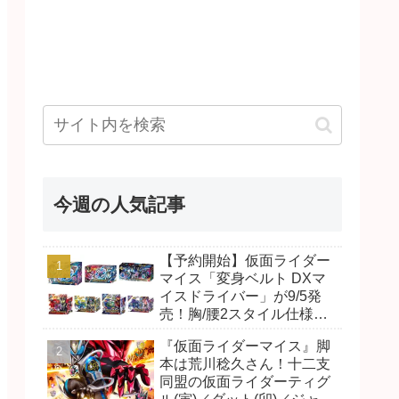
今週の人気記事
【予約開始】仮面ライダー
マイス「変身ベルト DXマ
イスドライバー」が9/5発
売！胸/腰2スタイル仕様！
リド/ハンマー、ダット/スラ
『仮面ライダーマイス』脚
ッシュ、ジャオ/バイト、ケ
本は荒川稔久さん！十二支
イ/ショットボーンバックル
同盟の仮面ライダーティグ
も！