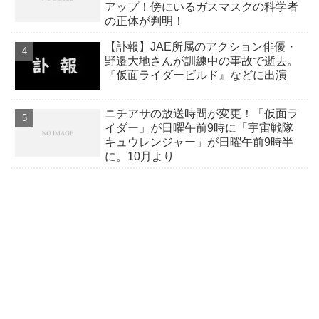
アップ！傍にいるガスマスクの科学者
の正体が判明！
【訃報】JAE所属のアクション俳優・
野邉大地さんが訓練中の事故で逝去。
『仮面ライダービルド』などに出演
ニチアサの放送時間が変更！「仮面ラ
イダー」が日曜午前9時に「宇宙戦隊
キュウレンジャー」が日曜午前9時半
に。10月より