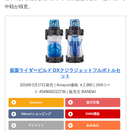
中戦が得意。
仮面ライダービルド DXクジラジェットフルボトルセ
ット
2018年3月17日発売 | Amazon価格:￥2,980 | JANコー
ド:4549660222736 | 販売元:BANDAI
Amazon
楽天市場
Yahoo!ショッピング
DMM通販
アニメイト
あみあみ