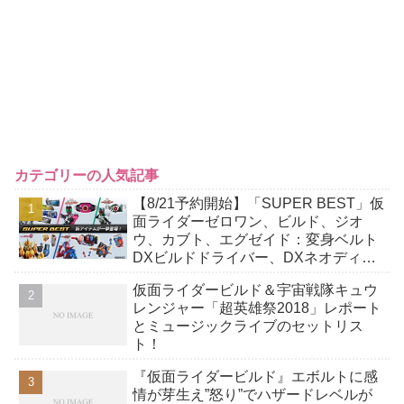
カテゴリーの人気記事
【8/21予約開始】「SUPER BEST」仮
面ライダーゼロワン、ビルド、ジオ
ウ、カブト、エグゼイド：変身ベルト
DXビルドドライバー、DXネオディケ
イドライバー、DXホッパーゼクターほ
仮面ライダービルド＆宇宙戦隊キュウ
か12点！
レンジャー「超英雄祭2018」レポート
とミュージックライブのセットリス
ト！
『仮面ライダービルド』エボルトに感
情が芽生え”怒り”でハザードレベルが