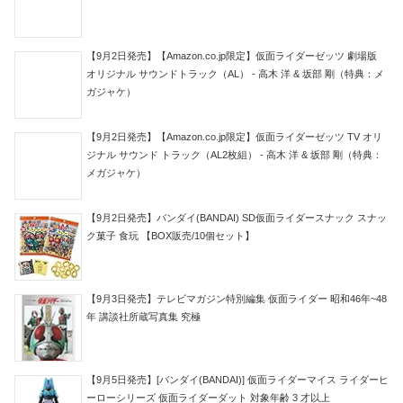
【9月2日発売】【Amazon.co.jp限定】仮面ライダーゼッツ 劇場版
オリジナル サウンドトラック（AL） - 高木 洋 & 坂部 剛（特典：メ
ガジャケ）
【9月2日発売】【Amazon.co.jp限定】仮面ライダーゼッツ TV オリ
ジナル サウンド トラック（AL2枚組） - 高木 洋 & 坂部 剛（特典：
メガジャケ）
【9月2日発売】バンダイ(BANDAI) SD仮面ライダースナック スナッ
ク菓子 食玩 【BOX販売/10個セット】
【9月3日発売】テレビマガジン特別編集 仮面ライダー 昭和46年~48
年 講談社所蔵写真集 究極
【9月5日発売】[バンダイ(BANDAI)] 仮面ライダーマイス ライダーヒ
ーローシリーズ 仮面ライダーダット 対象年齢 3 才以上