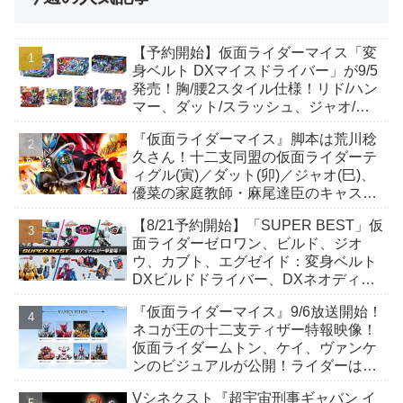
【予約開始】仮面ライダーマイス「変
身ベルト DXマイスドライバー」が9/5
発売！胸/腰2スタイル仕様！リド/ハン
マー、ダット/スラッシュ、ジャオ/バ
イト、ケイ/ショットボーンバックル
『仮面ライダーマイス』脚本は荒川稔
も！
久さん！十二支同盟の仮面ライダーテ
ィグル(寅)／ダット(卯)／ジャオ(巳)、
優菜の家庭教師・麻尾達臣のキャスト
が発表！トリガーのアキト金子隼也さ
【8/21予約開始】「SUPER BEST」仮
んも変身！
面ライダーゼロワン、ビルド、ジオ
ウ、カブト、エグゼイド：変身ベルト
DXビルドドライバー、DXネオディケ
イドライバー、DXホッパーゼクターほ
『仮面ライダーマイス』9/6放送開始！
か12点！
ネコが王の十二支ティザー特報映像！
仮面ライダームトン、ケイ、ヴァンケ
ンのビジュアルが公開！ライダーは子
丑寅卯辰巳午未申酉戌亥猫猫の14人⁉
Vシネクスト『超宇宙刑事ギャバン イ