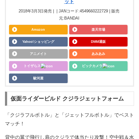
ット
2018年3月3日発売 | | JANコード:4549660222729 | 販売
元:BANDAI
Amazon
楽天市場
Yahoo!ショッピング
DMM通販
アニメイト
あみあみ
トイザらス
ビックカメラ
駿河屋
仮面ライダービルド クジラジェットフォーム
「クジラフルボトル」と「ジェットフルボトル」でベスト
マッチ！
背中の翼で飛行し肩のクジラで体当たり攻撃！空中戦＆水