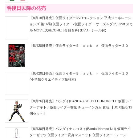
明後日以降の発売
【8月18日発売】仮面ライダーDVDコレクション 平成ジェネレーシ
ョンズ 第16号(仮面ライダー×仮面ライダー オーズ＆ダブルfeat.スカ
ル MOVIE大戦CORE) [分冊百科] (DVD・シール付)
【8月20日発売】仮面ライダーＢｌａｃｋ × 仮面ライダーＺＯ
【8月20日発売】仮面ライダーＢｌａｃｋ × 仮面ライダーＺＯ
(小学館クリエイティブ単行本)
【8月26日発売】バンダイ(BANDAI) SO-DO CHRONICLE 仮面ライ
ダーアギト／仮面ライダー響鬼 チューインガム 食玩 【BOX販売/12
個セット】
【8月30日発売】バンダイナムコヌイ(Bandai Namco Nui) 仮面ライ
ダーゼッツ 仮面ライダー変身マスコット 仮面ライダードォーン