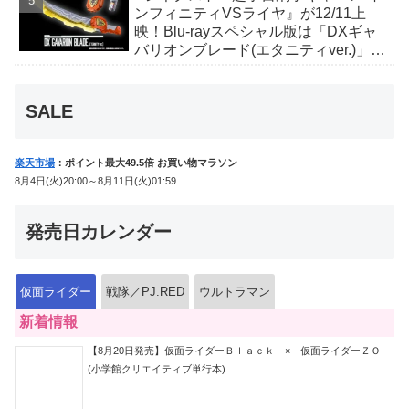
ンフィニティVSライヤ』が12/11上
映！Blu-rayスペシャル版は「DXギャ
バリオンブレード(エタニティver.)」
「ユカイダーエモルギー」ほか豪華特
典付！
SALE
楽天市場
：ポイント最大49.5倍 お買い物マラソン
8月4日(火)20:00～8月11日(火)01:59
発売日カレンダー
仮面ライダー
戦隊／PJ.RED
ウルトラマン
新着情報
【8月20日発売】仮面ライダーＢｌａｃｋ × 仮面ライダーＺＯ
(小学館クリエイティブ単行本)