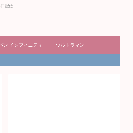
毎日配信！
バン インフィニティ
ウルトラマン