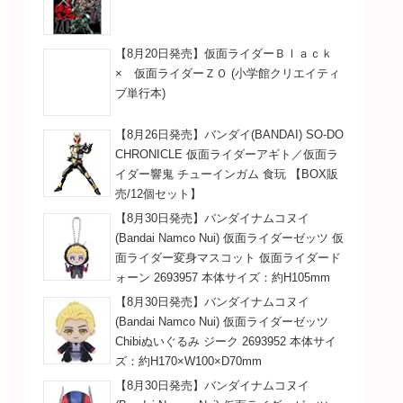
【8月20日発売】仮面ライダーＢｌａｃｋ
× 仮面ライダーＺＯ (小学館クリエイティ
ブ単行本)
【8月26日発売】バンダイ(BANDAI) SO-DO
CHRONICLE 仮面ライダーアギト／仮面ラ
イダー響鬼 チューインガム 食玩 【BOX販
売/12個セット】
【8月30日発売】バンダイナムコヌイ
(Bandai Namco Nui) 仮面ライダーゼッツ 仮
面ライダー変身マスコット 仮面ライダード
ォーン 2693957 本体サイズ：約H105mm
【8月30日発売】バンダイナムコヌイ
(Bandai Namco Nui) 仮面ライダーゼッツ
Chibiぬいぐるみ ジーク 2693952 本体サイ
ズ：約H170×W100×D70mm
【8月30日発売】バンダイナムコヌイ