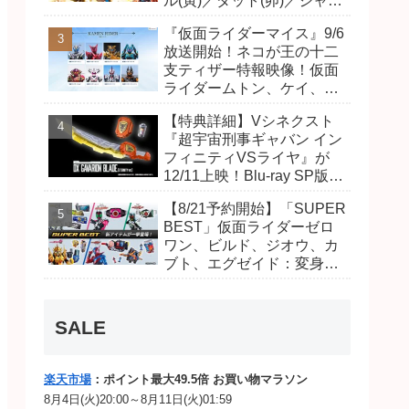
ル(寅)／ダット(卯)／ジャオ
(巳)、優菜の家庭教師・麻
『仮面ライダーマイス』9/6
尾達臣のキャストが発表！
放送開始！ネコが王の十二
トリガーのアキト金子隼也
支ティザー特報映像！仮面
さんも変身！
ライダームトン、ケイ、ヴ
ァンケンのビジュアルが公
【特典詳細】Vシネクスト
開！ライダーは子丑寅卯辰
『超宇宙刑事ギャバン イン
巳午未申酉戌亥猫猫の14
フィニティVSライヤ』が
人⁉
12/11上映！Blu-ray SP版は
「DXギャバリオンブレード
【8/21予約開始】「SUPER
(エタニティver.)」「ユカイ
BEST」仮面ライダーゼロ
ダーエモルギー」ほか豪華
ワン、ビルド、ジオウ、カ
特典付き！
ブト、エグゼイド：変身ベ
ルト DXビルドドライバ
ー、DXネオディケイドライ
バー、DXホッパーゼクター
SALE
ほか12点！
楽天市場
：ポイント最大49.5倍 お買い物マラソン
8月4日(火)20:00～8月11日(火)01:59