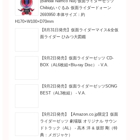
(Bandai Namco Nui) 仮面ライダーゼッツ
Chibiぬいぐるみ 仮面ライダードォーン
2693950 本体サイズ：約
H170×W100×D70mm
【8月31日発売】仮面ライダーマイス&全仮
面ライダー ひみつ大図鑑
【9月2日発売】仮面ライダーゼッツ CD-
BOX（AL6枚組+Blu-ray Disc） - V.A.
【9月2日発売】仮面ライダーゼッツSONG
BEST（AL3枚組） - V.A.
【9月2日発売】【Amazon.co.jp限定】仮面
ライダーゼッツ 劇場版 オリジナル サウン
ドトラック（AL） - 高木 洋 & 坂部 剛（特
典：メガジャケ）