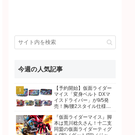
今週の人気記事
【予約開始】仮面ライダー
マイス「変身ベルト DXマ
イスドライバー」が9/5発
売！胸/腰2スタイル仕様！
リド/ハンマー、ダット/スラ
『仮面ライダーマイス』脚
ッシュ、ジャオ/バイト、ケ
本は荒川稔久さん！十二支
イ/ショットボーンバックル
同盟の仮面ライダーティグ
も！