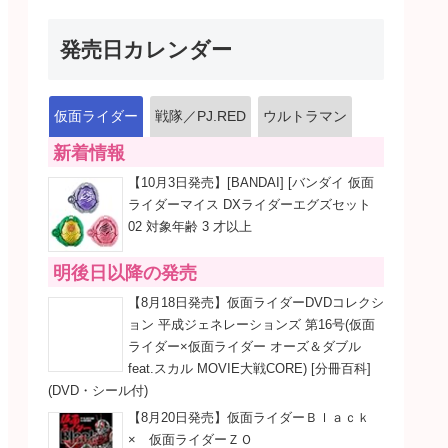
発売日カレンダー
仮面ライダー
戦隊／PJ.RED
ウルトラマン
新着情報
【10月3日発売】[BANDAI] [バンダイ 仮面
ライダーマイス DXライダーエグズセット
02 対象年齢 3 才以上
明後日以降の発売
【8月18日発売】仮面ライダーDVDコレクシ
ョン 平成ジェネレーションズ 第16号(仮面
ライダー×仮面ライダー オーズ＆ダブル
feat.スカル MOVIE大戦CORE) [分冊百科]
(DVD・シール付)
【8月20日発売】仮面ライダーＢｌａｃｋ
× 仮面ライダーＺＯ