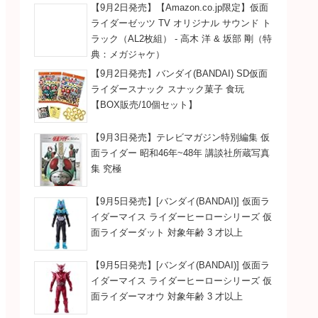
【9月2日発売】【Amazon.co.jp限定】仮面
ライダーゼッツ TV オリジナル サウンド ト
ラック（AL2枚組） - 高木 洋 & 坂部 剛（特
典：メガジャケ）
【9月2日発売】バンダイ(BANDAI) SD仮面
ライダースナック スナック菓子 食玩
【BOX販売/10個セット】
【9月3日発売】テレビマガジン特別編集 仮
面ライダー 昭和46年~48年 講談社所蔵写真
集 究極
【9月5日発売】[バンダイ(BANDAI)] 仮面ラ
イダーマイス ライダーヒーローシリーズ 仮
面ライダーダット 対象年齢 3 才以上
【9月5日発売】[バンダイ(BANDAI)] 仮面ラ
イダーマイス ライダーヒーローシリーズ 仮
面ライダーマオウ 対象年齢 3 才以上