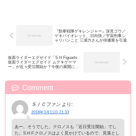
『獣拳戦隊ゲキレンジャー』深見ゴウ／
ゲキバイオレット、日向快／宇宙刑事シ
ャリバンこと 三浦力さんが俳優業を引退
仮面ライダーエグゼイド「S.H.Figuarts
仮面ライダーエグゼイド ムテキゲーマ
ー」が近々受注開始か？今後の展開に期
待！
Comment
ＳＩＣファン
より:
2018年3月11日 21:33
あー。そうでした。クロノスも「近日受注開始」でし
た。S.H.F.クロノスはよく見かけているので、見落とし