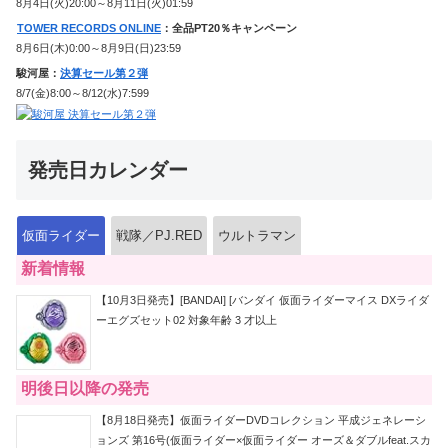
8月4日(火)20:00～8月11日(火)01:59
TOWER RECORDS ONLINE
：全品PT20％キャンペーン
8月6日(木)0:00～8月9日(日)23:59
駿河屋：
決算セール第２弾
8/7(金)8:00～8/12(水)7:599
発売日カレンダー
仮面ライダー
戦隊／PJ.RED
ウルトラマン
新着情報
【10月3日発売】[BANDAI] [バンダイ 仮面ライダーマイス DXライダ
ーエグズセット02 対象年齢 3 才以上
明後日以降の発売
【8月18日発売】仮面ライダーDVDコレクション 平成ジェネレーシ
ョンズ 第16号(仮面ライダー×仮面ライダー オーズ＆ダブルfeat.スカ