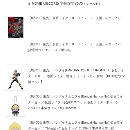
ル MOVIE大戦CORE) [分冊百科] (DVD・シール付)
【8月20日発売】仮面ライダーＢｌａｃｋ × 仮面ライダーＺＯ
【8月20日発売】仮面ライダーＢｌａｃｋ × 仮面ライダーＺＯ
(小学館クリエイティブ単行本)
【8月26日発売】バンダイ(BANDAI) SO-DO CHRONICLE 仮面ライ
ダーアギト／仮面ライダー響鬼 チューインガム 食玩 【BOX販売/12
個セット】
【8月30日発売】バンダイナムコヌイ(Bandai Namco Nui) 仮面ライ
ダーゼッツ 仮面ライダー変身マスコット 仮面ライダードォーン
2693957 本体サイズ：約H105mm
【8月30日発売】バンダイナムコヌイ(Bandai Namco Nui) 仮面ライ
ダーゼッツ Chibiぬいぐるみ ジーク 2693952 本体サイズ：約