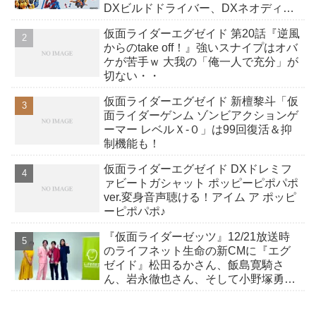
DXビルドドライバー、DXネオディケ
イドライバー、DXホッパーゼクターほ
仮面ライダーエグゼイド 第20話『逆風
か12点！
からのtake off！』強いスナイプはオバ
ケが苦手ｗ 大我の「俺一人で充分」が
切ない・・
仮面ライダーエグゼイド 新檀黎斗「仮
面ライダーゲンム ゾンビアクションゲ
ーマー レベルＸ-０」は99回復活＆抑
制機能も！
仮面ライダーエグゼイド DXドレミフ
ァビートガシャット ポッピーピポパポ
ver.変身音声聴ける！アイム ア ポッピ
ーピポパポ♪
『仮面ライダーゼッツ』12/21放送時
のライフネット生命の新CMに『エグ
ゼイド』松田るかさん、飯島寛騎さ
ん、岩永徹也さん、そして小野塚勇人
さんが登場！