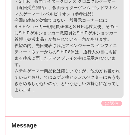
・S.H.F. 仮面ライダークロノス クロニクルゲーマー
（近日受注開始）、仮面ライダーゲンム ゴッドマキシ
マムゲーマー レベルビリオン（参考出品）
今回の改装の対象ではない一般展示コーナーには、
S.H.F.ショッカー戦闘員×6体とS.H.F.地獄大使、その上
にS.H.F.ゲルショッカー戦闘員とS.H.F.ゲルショッカー
首領（参考出品）が飾られている一角があります。
羨望の的、先日発表されたアベンジャーズ インフィニ
ティー・ウォーからのS.H.F.8体は、通行人の目にも留
まる往来に面したディスプレイの中に展示されていま
す。
ムテキゲーマー商品化は嬉しいですが、他の方も書かれ
ているとおり、ではムゲン魂とシンスペクターはもうあ
きらめるしかないのか、という悲しい気持ちになってし
まいます…
返信
Message