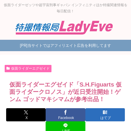
仮面ライダーゼッツや超宇宙刑事ギャバン インフィニティほか特撮関連情報を
毎日配信！
[PR]当サイトではアフィリエイト広告を利用してます
仮面ライダーエグゼイド
仮面ライダーエグゼイド「S.H.Figuarts 仮
面ライダークロノス」が近日受注開始！ゲ
ンム ゴッドマキシマムが参考出品！
X
Facebook
はてブ