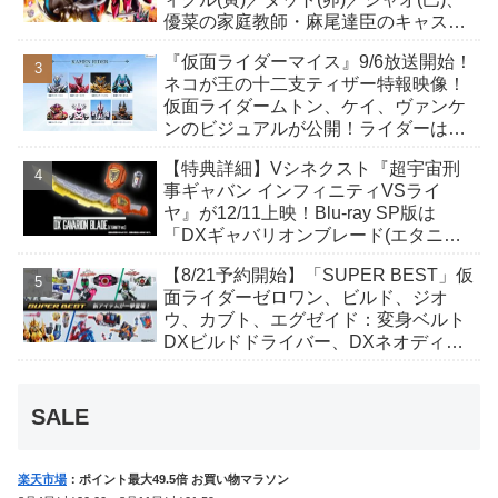
優菜の家庭教師・麻尾達臣のキャスト
が発表！トリガーのアキト金子隼也さ
『仮面ライダーマイス』9/6放送開始！
んも変身！
ネコが王の十二支ティザー特報映像！
仮面ライダームトン、ケイ、ヴァンケ
ンのビジュアルが公開！ライダーは子
丑寅卯辰巳午未申酉戌亥猫猫の14人⁉
【特典詳細】Vシネクスト『超宇宙刑
事ギャバン インフィニティVSライ
ヤ』が12/11上映！Blu-ray SP版は
「DXギャバリオンブレード(エタニテ
ィver.)」「ユカイダーエモルギー」ほ
【8/21予約開始】「SUPER BEST」仮
か豪華特典付き！
面ライダーゼロワン、ビルド、ジオ
ウ、カブト、エグゼイド：変身ベルト
DXビルドドライバー、DXネオディケ
イドライバー、DXホッパーゼクターほ
か12点！
SALE
楽天市場
：ポイント最大49.5倍 お買い物マラソン