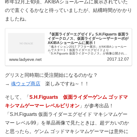
昨年12月上旬頃、AKIBAショールームに展示されていた
ので直ぐくるかなと待っていましたが、結構時間がかかり
ましたね。
『仮面ライダーエグゼイド』S.H.Figuarts 仮面ラ
イダークロノス、仮面ライダーレーザーターボが
AKIBAショールームに展示！
「魂ネイション2017 アフター展示」がAKIBAショールー
ムでスタート！仮面ライダーエグゼイドより
「S.H.Figuarts 仮面ライダークロノス」が画像公開されま
した。S.H.Figuarts 仮面ライダークロノス クロニクルゲー
2017.12.07
www.ladyeve.net
マー魂
グリスと同時期に受注開始になるのかな？
→
魂ウェブ商店
楽しみですね～！！
そして、「
S.H.Figuarts 仮面ライダーゲンム ゴッドマ
キシマムゲーマー レベルビリオン
」が参考出品！
「S.H.Figuarts 仮面ライダーエグゼイド マキシマムゲー
マー レベル99」を単品画像で見たときは、超デカいのか
と思ったら。ゲンム ゴッドマキシマムゲーマーは意外に