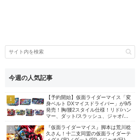
今週の人気記事
【予約開始】仮面ライダーマイス「変
身ベルト DXマイスドライバー」が9/5
発売！胸/腰2スタイル仕様！リド/ハン
マー、ダット/スラッシュ、ジャオ/バ
イト、ケイ/ショットボーンバックル
『仮面ライダーマイス』脚本は荒川稔
も！
久さん！十二支同盟の仮面ライダーテ
ィグル(寅)／ダット(卯)／ジャオ(巳)、