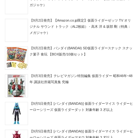
ガジャケ）
【9月2日発売】【Amazon.co.jp限定】仮面ライダーゼッツ TV オリ
ジナル サウンド トラック（AL2枚組） - 高木 洋 & 坂部 剛（特典：
メガジャケ）
【9月2日発売】バンダイ(BANDAI) SD仮面ライダースナック スナッ
ク菓子 食玩 【BOX販売/10個セット】
【9月3日発売】テレビマガジン特別編集 仮面ライダー 昭和46年~48
年 講談社所蔵写真集 究極
【9月5日発売】[バンダイ(BANDAI)] 仮面ライダーマイス ライダーヒ
ーローシリーズ 仮面ライダーダット 対象年齢 3 才以上
【9月5日発売】[バンダイ(BANDAI)] 仮面ライダーマイス ライダーヒ
ーローシリーズ 仮面ライダーマオウ 対象年齢 3 才以上