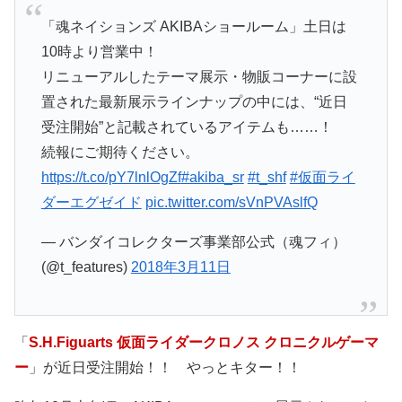
「魂ネイションズ AKIBAショールーム」土日は
10時より営業中！
リニューアルしたテーマ展示・物販コーナーに設
置された最新展示ラインナップの中には、“近日
受注開始”と記載されているアイテムも……！
続報にご期待ください。
https://t.co/pY7lnlOgZf
#akiba_sr
#t_shf
#仮面ライ
ダーエグゼイド
pic.twitter.com/sVnPVAslfQ
— バンダイコレクターズ事業部公式（魂フィ）
(@t_features)
2018年3月11日
「
S.H.Figuarts 仮面ライダークロノス クロニクルゲーマ
ー
」が近日受注開始！！ やっとキター！！