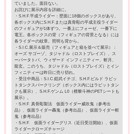
ていました。面目ない。
お詫びに展示内容を詳細に。
・S.H.F.平成ライダー：壁面に18個のボックスがあり、
各ボックス内にS.H.F.または真骨彫の平成主役ライダー
のフィギュアが1体ずつ。一番上にフォーゼ、一番下に
電王。各ボックスの背（フィギュアの背景となる）には
各ライダーの紋章。照明も背から。
・S.I.C.展示＆販売（フィギュアと箱を並べて展示）：
オーズ サゴーゾ、タジャドル（ロストブレイズ）、ス
ーパータトバ、ウィザード インフィニティー、斬月、
龍玄。このうち、タジャドル（ロストブレイズ）とイン
フィニティーは昨日に売り切れ。
・受注中商品：S.I.C.鎧武イチゴ、S.H.F.ビルド ラビッ
トタンクスパークリング（ボックス内にはラビットタン
クも展示）、S.H.F.ゲンム L0（檀黎斗神のPETシートも
展示）。
・S.H.F. 真骨彫製法 仮面ライダー威吹鬼（参考出
品）、仮面ライダー轟鬼（参考出品）、仮面ライダー斬
鬼（参考出品）
・S.H.F. 仮面ライダーグリス（近日受注開始）、仮面
ライダークローズチャージ