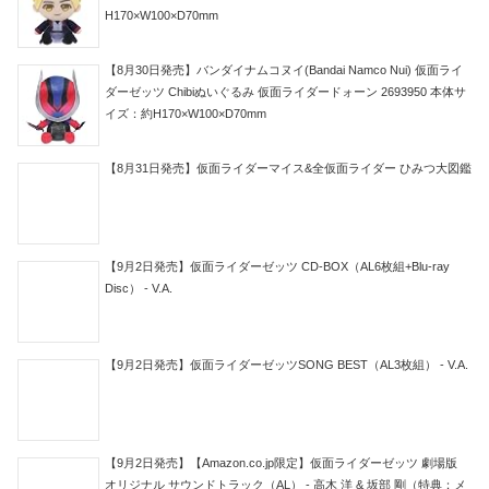
H170×W100×D70mm
【8月30日発売】バンダイナムコヌイ(Bandai Namco Nui) 仮面ライ
ダーゼッツ Chibiぬいぐるみ 仮面ライダードォーン 2693950 本体サ
イズ：約H170×W100×D70mm
【8月31日発売】仮面ライダーマイス&全仮面ライダー ひみつ大図鑑
【9月2日発売】仮面ライダーゼッツ CD-BOX（AL6枚組+Blu-ray
Disc） - V.A.
【9月2日発売】仮面ライダーゼッツSONG BEST（AL3枚組） - V.A.
【9月2日発売】【Amazon.co.jp限定】仮面ライダーゼッツ 劇場版
オリジナル サウンドトラック（AL） - 高木 洋 & 坂部 剛（特典：メ