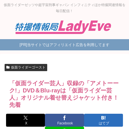
仮面ライダーゼッツや超宇宙刑事ギャバン インフィニティほか特撮関連情報を
毎日配信！
[PR]当サイトではアフィリエイト広告を利用してます
仮面ライダーゴースト
「仮面ライダー芸人」収録の「アメトーー
ク!」DVD＆Blu-rayは「仮面ライダー芸
人」オリジナル着せ替えジャケット付き！
先着
X
Facebook
はてブ