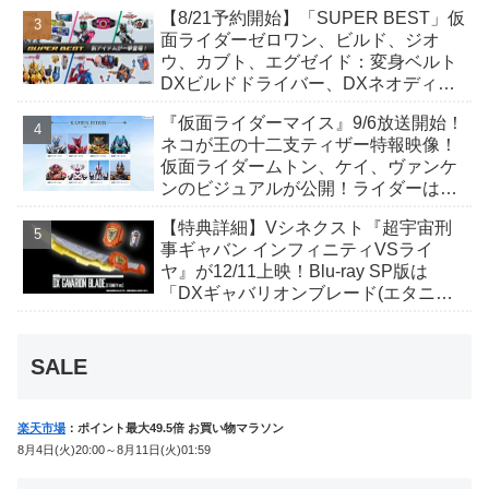
が発表！トリガーのアキト金子隼也さ
【8/21予約開始】「SUPER BEST」仮
んも変身！
面ライダーゼロワン、ビルド、ジオ
ウ、カブト、エグゼイド：変身ベルト
DXビルドドライバー、DXネオディケ
イドライバー、DXホッパーゼクターほ
『仮面ライダーマイス』9/6放送開始！
か12点！
ネコが王の十二支ティザー特報映像！
仮面ライダームトン、ケイ、ヴァンケ
ンのビジュアルが公開！ライダーは子
丑寅卯辰巳午未申酉戌亥猫猫の14人⁉
【特典詳細】Vシネクスト『超宇宙刑
事ギャバン インフィニティVSライ
ヤ』が12/11上映！Blu-ray SP版は
「DXギャバリオンブレード(エタニテ
ィver.)」「ユカイダーエモルギー」ほ
か豪華特典付き！
SALE
楽天市場
：ポイント最大49.5倍 お買い物マラソン
8月4日(火)20:00～8月11日(火)01:59