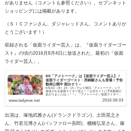
がありません（コメントも参照ください）。セブンネット
ショッピングには掲載があります。
（ＳＩＣファンさん、ダジャレッドさん、コメントありが
とうございます！）
収録される「仮面ライダー芸人」は、『仮面ライダーゴー
スト』の頃の2016月8月4日に放送された、最初の「仮面
ライダー芸人」。
8/4「アメトーーク」は【仮面ライダー芸人】！
仮面ライダーゴースト・西銘駿さんも登場！予告
動画公開中 面白そう～
8月4日（木）23：15～テレビ朝日「アメトーーク」にて
放送される仮面ライダー芸人！！公式サイトに予告動画が
あがりましたね（＾＾）「アメトーーク／仮面ライダー芸
人」予告おぉぉ 全ライダーについて紹介されるのかな
2016.08.03
www.ladyeve.net
ぁ？ゴーストの隣が「NEXT」
出演は、塚地武雅さん(ドランクドラゴン)、土田晃之さ
ん、竹若元博さん(バッファロー吾郎)、棚橋弘至さん、篠