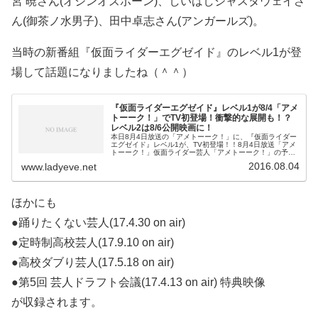
宮 暁さん(オジンオズボーン)、しいはしジャスタウェイさ
ん(御茶ノ水男子)、田中卓志さん(アンガールズ)。
当時の新番組『仮面ライダーエグゼイド』のレベル1が登
場して話題になりましたね（＾＾）
『仮面ライダーエグゼイド』レベル1が8/4「アメ
トーーク！」でTV初登場！衝撃的な展開も！？
レベル2は8/6公開映画に！
本日8月4日放送の「アメトーーク！」に、『仮面ライダー
エグゼイド』レベル1が、TV初登場！！8月4日放送「アメ
トーーク！」仮面ライダー芸人「アメトーーク！」の予告
で、仮面ライダーゴーストの隣が「NEXT」になってい
2016.08.04
www.ladyeve.net
て。「仮面ライダーエグゼイ
ほかにも
●踊りたくない芸人(17.4.30 on air)
●定時制高校芸人(17.9.10 on air)
●高校ダブり芸人(17.5.18 on air)
●第5回 芸人ドラフト会議(17.4.13 on air) 特典映像
が収録されます。