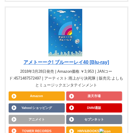
アメトーーク! ブルーーレイ40 [Blu-ray]
2018年3月28日発売 | Amazon価格:￥3,953 | JANコー
ド:4571487572497 | アーティスト:雨上がり決死隊 | 販売元:よしも
とミュージックエンタテインメント
Amazon
楽天市場
Yahoo!ショッピング
DMM通販
アニメイト
セブンネット
TOWER RECORDS
HMV&BOOKS