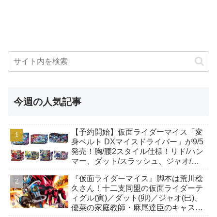
今週の人気記事
【予約開始】仮面ライダーマイス「変
身ベルト DXマイスドライバー」が9/5
発売！胸/腰2スタイル仕様！リド/ハン
マー、ダット/スラッシュ、ジャオ/バ
イト、ケイ/ショットボーンバックル
『仮面ライダーマイス』脚本は荒川稔
も！
久さん！十二支同盟の仮面ライダーテ
ィグル(寅)／ダット(卯)／ジャオ(巳)、
優菜の家庭教師・麻尾達臣のキャスト