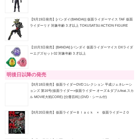
【9月19日発売】[バンダイ(BANDAI)] 仮面ライダーマイス TAF 仮面
ライダーリド 対象年齢 3 才以上 TOKUSATSU ACTION FIGURE
【10月3日発売】[BANDAI] [バンダイ 仮面ライダーマイス DXライダ
ーエグズセット02 対象年齢 3 才以上
明後日以降の発売
【8月18日発売】仮面ライダーDVDコレクション 平成ジェネレーシ
ョンズ 第16号(仮面ライダー×仮面ライダー オーズ＆ダブルfeat.スカ
ル MOVIE大戦CORE) [分冊百科] (DVD・シール付)
【8月20日発売】仮面ライダーＢｌａｃｋ × 仮面ライダーＺＯ